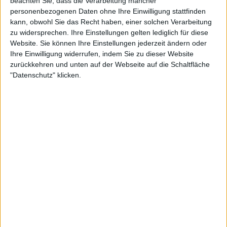
beachten Sie, dass die Verarbeitung mancher
15:30
DFB-Pokal
personenbezogenen Daten ohne Ihre Einwilligung stattfinden
kann, obwohl Sie das Recht haben, einer solchen Verarbeitung
Aue
zu widersprechen. Ihre Einstellungen gelten lediglich für diese
Hoffenheim
Website. Sie können Ihre Einstellungen jederzeit ändern oder
Ihre Einwilligung widerrufen, indem Sie zu dieser Website
Sky Stream
Sky Sport Top Event
WOW
Sky Go
zurückkehren und unten auf der Webseite auf die Schaltfläche
15:30
DFB-Pokal
"Datenschutz" klicken.
Saarbrucken
Hertha Berlin
Sky Stream
Sky Sport Top Event
WOW
RTL
RTL+ Plus
Sky Go
15:30
DFB-Pokal
Viktoria Koln
Nurnberg
Sky Stream
Sky Sport Top Event
WOW
Sky Go
15:30
DFB-Pokal