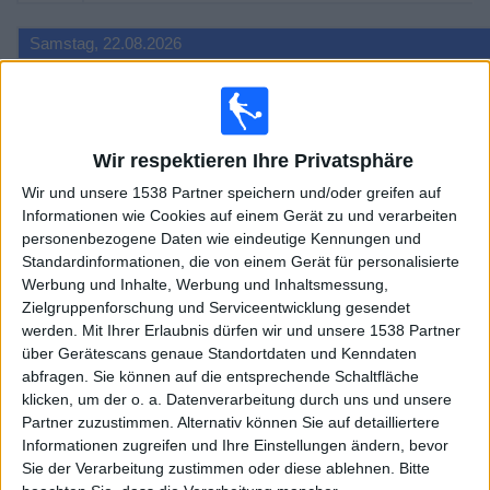
Samstag, 22.08.2026
13:00
DFB-Pokal
Cottbus
Augsburg
Wir respektieren Ihre Privatsphäre
Sky Stream
Sky Sport Top Event
WOW
Sky Go
Wir und unsere 1538 Partner speichern und/oder greifen auf
Informationen wie Cookies auf einem Gerät zu und verarbeiten
13:00
DFB-Pokal
personenbezogene Daten wie eindeutige Kennungen und
Standardinformationen, die von einem Gerät für personalisierte
Wehen
Werbung und Inhalte, Werbung und Inhaltsmessung,
Bayer Leverkusen
Zielgruppenforschung und Serviceentwicklung gesendet
Sky Stream
Sky Sport Top Event
WOW
Sky Go
werden.
Mit Ihrer Erlaubnis dürfen wir und unsere 1538 Partner
über Gerätescans genaue Standortdaten und Kenndaten
15:30
DFB-Pokal
abfragen. Sie können auf die entsprechende Schaltfläche
klicken, um der o. a. Datenverarbeitung durch uns und unsere
Duisburg
Partner zuzustimmen. Alternativ können Sie auf detailliertere
Elversberg
Informationen zugreifen und Ihre Einstellungen ändern, bevor
Sky Stream
Sky Sport Top Event
WOW
Sky Go
Sie der Verarbeitung zustimmen oder diese ablehnen.
Bitte