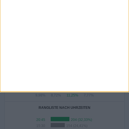
2,22%
8,24%
2,38%
3,8%
1,9%
0,48%
4,28%
AUGUST
SEPTEMBER
OKTOBER
NOVEMBER
DEZEMBER
260
32
137
9
46
41,2%
5,07%
21,71%
1,43%
7,29%
ANZAHL DER SPIELE PRO JAHR
2026
2025
2024
2023
2022
2021
2020
7
63
63
71
63
65
61
1,11%
9,98%
9,98%
11,25%
9,98%
10,3%
9,67%
2019
2018
2017
2016
63
55
71
49
9,98%
8,72%
11,25%
7,77%
RANGLISTE NACH UHRZEITEN
20:45
204 (32,33%)
15:30
154 (24,41%)