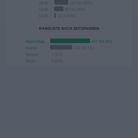
18:30
141 (22,35%)
18:00
95 (15,06%)
13:00
16 (2,54%)
RANGLISTE NACH ZEITSPANNEN
Nachmittag
407 (64,5%)
Abend
224 (35,5%)
Morgen
0 (0%)
Nacht
0 (0%)