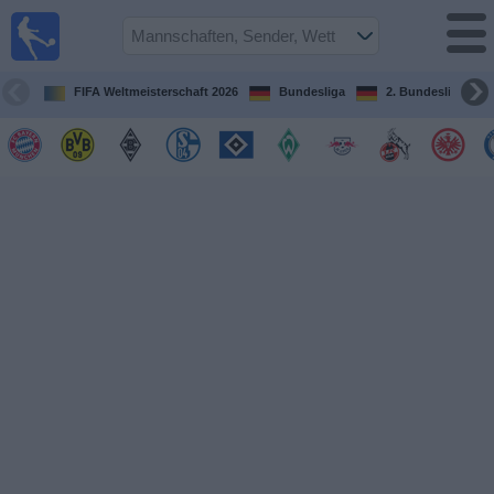
Fußball im
TV
Fernsehprogramm
FIFA Weltmeisterschaft 2026
Bundesliga
2. Bundesliga
Spiele
Mannschaften
Wettbewerbe
Sender
Sport
im
Fernsehen
Nachrichten