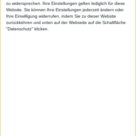
zu widersprechen. Ihre Einstellungen gelten lediglich für diese
Nottingham
Website. Sie können Ihre Einstellungen jederzeit ändern oder
Ihre Einwilligung widerrufen, indem Sie zu dieser Website
Fulham
zurückkehren und unten auf der Webseite auf die Schaltfläche
WOW
Sky Stream
Sky Sport 6
Sky Go
"Datenschutz" klicken.
Freitag, 13.03.2026
21:00
Championship
Wrexham
Swansea
Sky Sports Premier League
Sky Sport 6