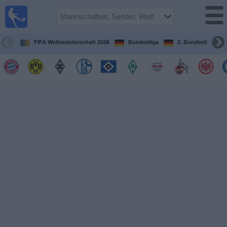
Fußball im
TV
Fernsehprogramm
FIFA Weltmeisterschaft 2026
Bundesliga
2. Bundesliga
Spiele
Mannschaften
Wettbewerbe
Sender
Sport
im
Fernsehen
Nachrichten