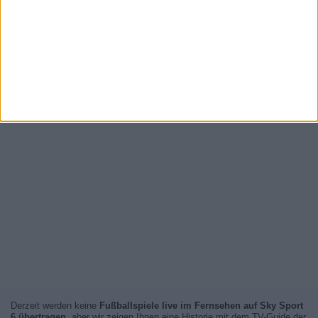
Derzeit werden keine
Fußballspiele live im Fernsehen auf Sky Sport
6 übertragen
, aber wir zeigen Ihnen eine Historie mit dem TV-Guide der