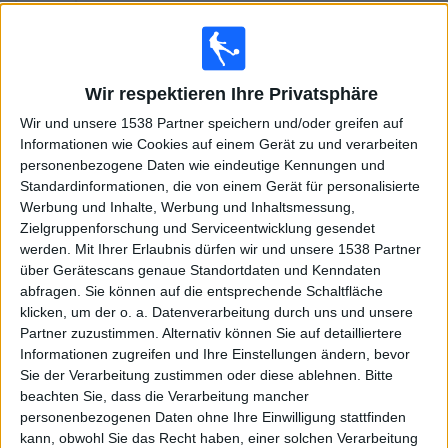
WOW
Sky Stream
Sky Sport 6
Sky Go
Sonntag, 22.03.2026
Wir respektieren Ihre Privatsphäre
15:15
Premier League
Wir und unsere 1538 Partner speichern und/oder greifen auf
Tottenham
Informationen wie Cookies auf einem Gerät zu und verarbeiten
Nottingham
personenbezogene Daten wie eindeutige Kennungen und
Standardinformationen, die von einem Gerät für personalisierte
WOW
Sky Stream
Sky Sport 6
Sky Sport 7
Werbung und Inhalte, Werbung und Inhaltsmessung,
Sky Go
Zielgruppenforschung und Serviceentwicklung gesendet
15:15
Premier League
werden.
Mit Ihrer Erlaubnis dürfen wir und unsere 1538 Partner
über Gerätescans genaue Standortdaten und Kenndaten
Aston Villa
abfragen. Sie können auf die entsprechende Schaltfläche
West Ham
klicken, um der o. a. Datenverarbeitung durch uns und unsere
Partner zuzustimmen. Alternativ können Sie auf detailliertere
Sky Sport Top Event
Sky Sport Austria 2
WOW
Informationen zugreifen und Ihre Einstellungen ändern, bevor
Sky Stream
Sky Sport 5
Sky Sport 6
Sky Go
Sie der Verarbeitung zustimmen oder diese ablehnen.
Bitte
beachten Sie, dass die Verarbeitung mancher
Sonntag, 15.03.2026
personenbezogenen Daten ohne Ihre Einwilligung stattfinden
kann, obwohl Sie das Recht haben, einer solchen Verarbeitung
15:00
Premier League