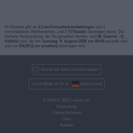
Im Moment gibt es
3 Live-Fernsehveranstaltungen
von 1
verschiedenen Wettbewerben, und
1 TV-Kanäle
übertragen diese. Die
nächste Veranstaltung, die Sie genießen werden, wird
M. Gamrot - Q.
Salkilld
sein, die am
Sonntag, 9. August 2026 um 00:00
gespielt wird
und von
DAZN (Live ansehen)
übertragen wird.
Uhrzeit auf deine Zeitzone ändern
Live-Fußball im TV in
Deutschland
© WOSTI 2026 |
wosti.com
Impressung
Cookie-Richtlinie
Links
Kontakt