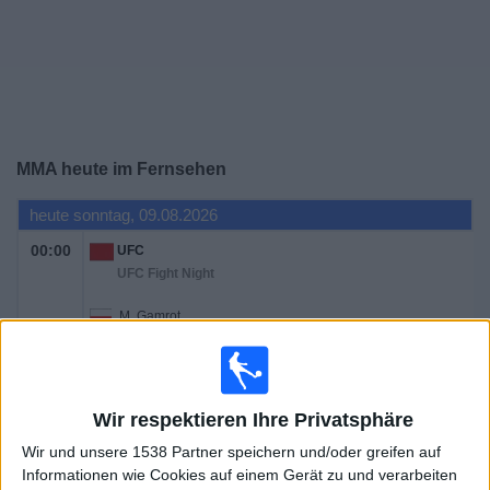
Widget
MMA heute im Fernsehen
heute sonntag, 09.08.2026
00:00
UFC
UFC Fight Night
M. Gamrot
Q. Salkilld
DAZN (Live ansehen)
Wir respektieren Ihre Privatsphäre
Sonntag, 16.08.2026
Wir und unsere 1538 Partner speichern und/oder greifen auf
03:00
UFC
Informationen wie Cookies auf einem Gerät zu und verarbeiten