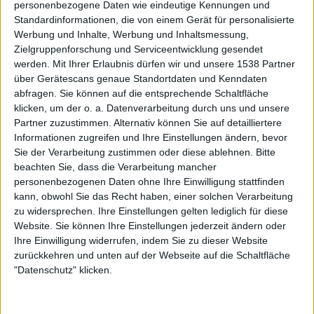
UFC 330
personenbezogene Daten wie eindeutige Kennungen und
Standardinformationen, die von einem Gerät für personalisierte
I. Makhachev
Werbung und Inhalte, Werbung und Inhaltsmessung,
I. Machado Garry
Zielgruppenforschung und Serviceentwicklung gesendet
werden.
Mit Ihrer Erlaubnis dürfen wir und unsere 1538 Partner
DAZN (Live ansehen)
über Gerätescans genaue Standortdaten und Kenndaten
abfragen. Sie können auf die entsprechende Schaltfläche
Samstag, 29.08.2026
klicken, um der o. a. Datenverarbeitung durch uns und unsere
Partner zuzustimmen. Alternativ können Sie auf detailliertere
12:00
UFC
Informationen zugreifen und Ihre Einstellungen ändern, bevor
UFC Fight Night
Sie der Verarbeitung zustimmen oder diese ablehnen.
Bitte
beachten Sie, dass die Verarbeitung mancher
U. Nurmagomedov
personenbezogenen Daten ohne Ihre Einwilligung stattfinden
Y. Song
kann, obwohl Sie das Recht haben, einer solchen Verarbeitung
DAZN (Live ansehen)
zu widersprechen. Ihre Einstellungen gelten lediglich für diese
Website. Sie können Ihre Einstellungen jederzeit ändern oder
Ihre Einwilligung widerrufen, indem Sie zu dieser Website
STATISTISCHE DATEN DES SPORTS MMA IM FERNSEHEN
zurückkehren und unten auf der Webseite auf die Schaltfläche
IN DEUTSCHLAND
"Datenschutz" klicken.
Mit heutigem Datum
08.08.2026
und seitdem diese Webseite statistische
Daten darüber sammelt, wann und wo die Spiele des Sports
MMA
in