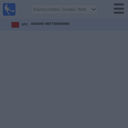
Fußball im
TV
Fernsehprogramm
ANDERE WETTBEWERBE
UFC
Spiele
Mannschaften
Wettbewerbe
Sender
Sport
im
Fernsehen
Nachrichten