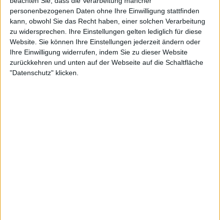
beachten Sie, dass die Verarbeitung mancher
Hapoel Beer Sheva
personenbezogenen Daten ohne Ihre Einwilligung stattfinden
kann, obwohl Sie das Recht haben, einer solchen Verarbeitung
Crvena zvezda
zu widersprechen. Ihre Einstellungen gelten lediglich für diese
OneFootball PPV
Website. Sie können Ihre Einstellungen jederzeit ändern oder
Ihre Einwilligung widerrufen, indem Sie zu dieser Website
Montag, 03.08.2026
zurückkehren und unten auf der Webseite auf die Schaltfläche
"Datenschutz" klicken.
12:00
Champions League
Auslosung der Play-Off Runde
UEFA TV