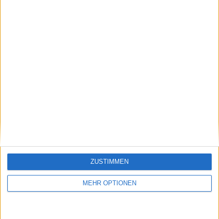
67,39%
15 Free-TV-Sender
32,61%
GESAMT
GESAMT
166
46
Total equipos
CANALES
Rangliste der Teams nach Anzahl der Spiele
Real Madrid
120 (7,51%)
Bayern Munich
110 (6,89%)
PSG
108 (6,76%)
Manchester City
105 (6,57%)
Barcelona
96 (6,01%)
ZUSTIMMEN
Gesamtrangliste anzeigen
MEHR OPTIONEN
Rangliste der Teams nach Anzahl der Spiele im Free-TV
Bayern Munich
29 (1,82%)