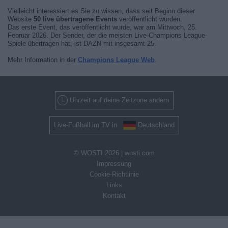
Vielleicht interessiert es Sie zu wissen, dass seit Beginn dieser
Website
50 live übertragene Events
veröffentlicht wurden.
Das erste Event, das veröffentlicht wurde, war am Mittwoch, 25.
Februar 2026. Der Sender, der die meisten Live-Champions League-
Spiele übertragen hat, ist DAZN mit insgesamt 25.
Mehr Information in der
Champions League Web
.
Uhrzeit auf deine Zeitzone ändern
Live-Fußball im TV in
Deutschland
© WOSTI 2026 |
wosti.com
Impressung
Cookie-Richtlinie
Links
Kontakt