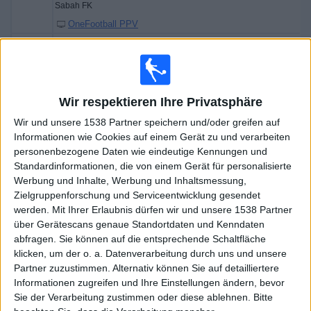
Sabah FK
OneFootball PPV
20:00
Champions League
3. Qualifikationsrunde
Fenerbahce
Wir respektieren Ihre Privatsphäre
Sturm Graz
Wir und unsere 1538 Partner speichern und/oder greifen auf
Sportdigital.de
Sportdigital+ App
Informationen wie Cookies auf einem Gerät zu und verarbeiten
personenbezogene Daten wie eindeutige Kennungen und
Dienstag, 04.08.2026
Standardinformationen, die von einem Gerät für personalisierte
Werbung und Inhalte, Werbung und Inhaltsmessung,
18:00
Champions League
Zielgruppenforschung und Serviceentwicklung gesendet
3. Qualifikationsrunde
werden.
Mit Ihrer Erlaubnis dürfen wir und unsere 1538 Partner
Mjallby
über Gerätescans genaue Standortdaten und Kenndaten
abfragen. Sie können auf die entsprechende Schaltfläche
Slovan Bratislava
klicken, um der o. a. Datenverarbeitung durch uns und unsere
OneFootball PPV
Partner zuzustimmen. Alternativ können Sie auf detailliertere
19:30
Champions League
Informationen zugreifen und Ihre Einstellungen ändern, bevor
3. Qualifikationsrunde
Sie der Verarbeitung zustimmen oder diese ablehnen.
Bitte