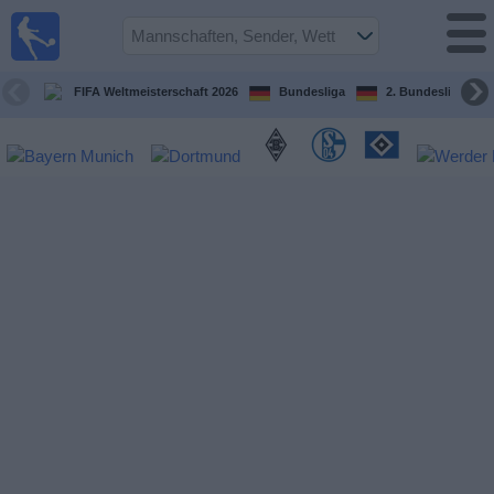
Fußball im
TV
Fernsehprogramm
FIFA Weltmeisterschaft 2026
Bundesliga
2. Bundesliga
Spiele
Mannschaften
Wettbewerbe
Sender
Sport
im
Fernsehen
Nachrichten