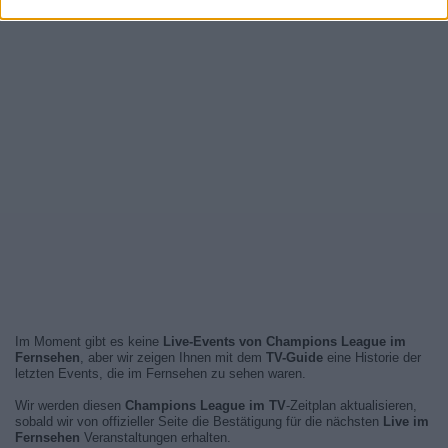
Im Moment gibt es keine
Live-Events von Champions League im
Fernsehen
, aber wir zeigen Ihnen mit dem
TV-Guide
eine Historie der
letzten Events, die im Fernsehen zu sehen waren.
Wir werden diesen
Champions League im TV
-Zeitplan aktualisieren,
sobald wir von offizieller Seite die Bestätigung für die nächsten
Live im
Fernsehen
Veranstaltungen erhalten.