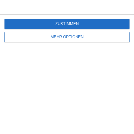
Freundschaftsspiel
8 (1,96%)
Gesamtrangliste anzeigen
ZUSTIMMEN
ANZAHL DER SPIELE NACH WOCHE
MEHR OPTIONEN
MONTAG
DIENSTAG
MITTWOCH
DONNERSTAG
FREITAG
-
36
43
44
7
- %
8,8%
10,51%
10,76%
1,71%
SAMSTAG
SONNTAG
130
149
31,78%
36,43%
ANZAHL DER SPIELE NACH MONAT
JANUAR
FEBRUAR
MÄRZ
APRIL
MAI
JUNI
JULI
40
50
36
36
22
-
6
9,78%
12,22%
8,8%
8,8%
5,38%
- %
1,47%