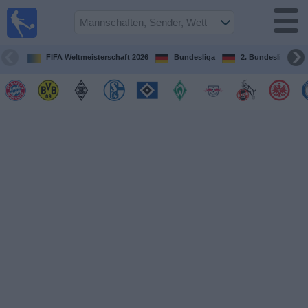
Fußball im
TV
Fernsehprogramm
FIFA Weltmeisterschaft 2026
Bundesliga
2. Bundesliga
Spiele
Mannschaften
Wettbewerbe
Sender
Sport
im
Fernsehen
Nachrichten