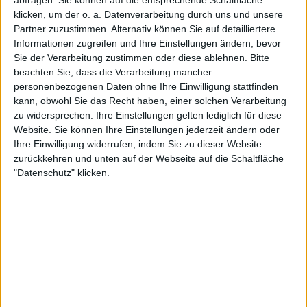
klicken, um der o. a. Datenverarbeitung durch uns und unsere
STATISTISCHE DATEN DES TEAMS PSV IM FERNSEHEN IN
Partner zuzustimmen. Alternativ können Sie auf detailliertere
DEUTSCHLAND
Informationen zugreifen und Ihre Einstellungen ändern, bevor
Sie der Verarbeitung zustimmen oder diese ablehnen.
Bitte
Stand heute
07.08.2026
und seitdem diese Website die statistischen
beachten Sie, dass die Verarbeitung mancher
Daten darüber sammelt, wann und wo die Spiele von
Fußball
des Teams
personenbezogenen Daten ohne Ihre Einwilligung stattfinden
PSV
in
Deutschland
im Fernsehen ausgestrahlt werden, was am
kann, obwohl Sie das Recht haben, einer solchen Verarbeitung
07.08.2014
war, können wir folgende Daten angeben:
zu widersprechen. Ihre Einstellungen gelten lediglich für diese
Website. Sie können Ihre Einstellungen jederzeit ändern oder
409
Ihre Einwilligung widerrufen, indem Sie zu dieser Website
zurückkehren und unten auf der Webseite auf die Schaltfläche
"Datenschutz" klicken.
TV-ÜBERTRAGUNGEN
93 Kostenlose Spiele
22,74%
316 Bezahlspiele
77,26%
LETZTES KOSTENLOSES SPIEL
PSV - AZ Alkmaar
02.08.2026 Holland Super Cup por OneFootball PPV, Sportdigital+ App,