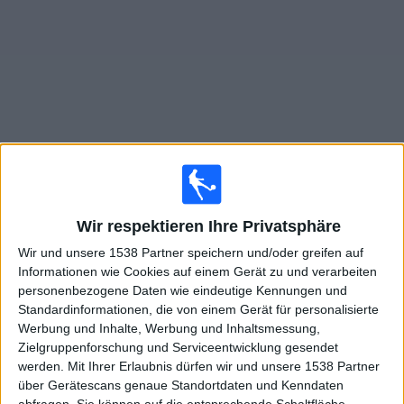
Widget
Live Spiele von PSV im TV
heute samstag, 08.08.2026
Wir respektieren Ihre Privatsphäre
Wir und unsere 1538 Partner speichern und/oder greifen auf
20:00
Eredivisie
Informationen wie Cookies auf einem Gerät zu und verarbeiten
PSV
personenbezogene Daten wie eindeutige Kennungen und
Standardinformationen, die von einem Gerät für personalisierte
Sittard
Werbung und Inhalte, Werbung und Inhaltsmessung,
Sportdigital+ App
Sportdigital.de
Zielgruppenforschung und Serviceentwicklung gesendet
DAZN (Live ansehen)
OneFootball PPV
werden.
Mit Ihrer Erlaubnis dürfen wir und unsere 1538 Partner
Sportdigital Fussball
über Gerätescans genaue Standortdaten und Kenndaten
abfragen. Sie können auf die entsprechende Schaltfläche