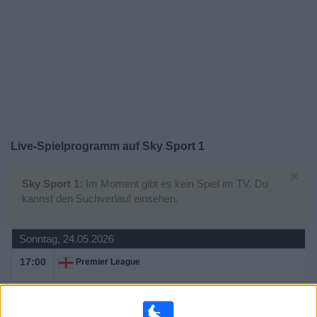
Widget
Live-Spielprogramm auf Sky Sport 1
×
Sky Sport 1:
Im Moment gibt es kein Spiel im TV. Du
kannst den Suchverlauf einsehen.
Sonntag, 24.05.2026
17:00
Premier League
Crystal Palace
Arsenal