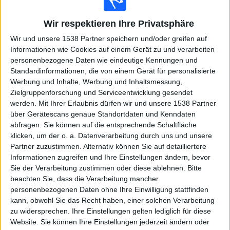
WOW
Sky Stream
Sky Sport Austria 1
Sky Sport 1
Sky Sport UHD
Sky Go
Wir respektieren Ihre Privatsphäre
Wir und unsere 1538 Partner speichern und/oder greifen auf
Freitag, 15.05.2026
Informationen wie Cookies auf einem Gerät zu und verarbeiten
personenbezogene Daten wie eindeutige Kennungen und
21:00
League Two
Standardinformationen, die von einem Gerät für personalisierte
Werbung und Inhalte, Werbung und Inhaltsmessung,
Notts Co
Zielgruppenforschung und Serviceentwicklung gesendet
Chesterfield
werden.
Mit Ihrer Erlaubnis dürfen wir und unsere 1538 Partner
Sky Stream
WOW
Sky Sport 1
Sky Go
über Gerätescans genaue Standortdaten und Kenndaten
abfragen. Sie können auf die entsprechende Schaltfläche
Dienstag, 03.03.2026
klicken, um der o. a. Datenverarbeitung durch uns und unsere
Partner zuzustimmen. Alternativ können Sie auf detailliertere
20:30
Premier League
Informationen zugreifen und Ihre Einstellungen ändern, bevor
Sie der Verarbeitung zustimmen oder diese ablehnen.
Bitte
Leeds
beachten Sie, dass die Verarbeitung mancher
Sunderland
personenbezogenen Daten ohne Ihre Einwilligung stattfinden
Sky Stream
WOW
Sky Sport 1
Sky Go
kann, obwohl Sie das Recht haben, einer solchen Verarbeitung
zu widersprechen. Ihre Einstellungen gelten lediglich für diese
Website. Sie können Ihre Einstellungen jederzeit ändern oder
Mittwoch, 11.02.2026