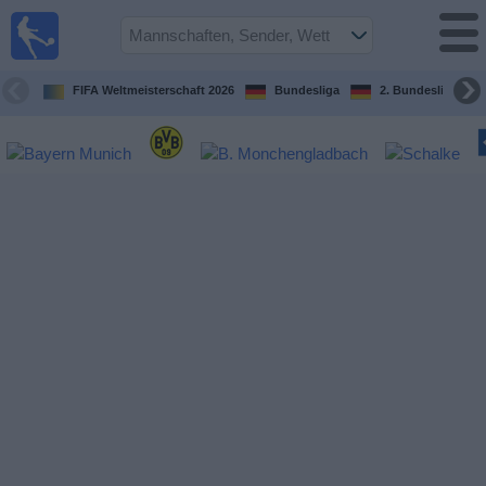
Fußball im
TV
Fernsehprogramm
FIFA Weltmeisterschaft 2026
Bundesliga
2. Bundesliga
Spiele
Mannschaften
Wettbewerbe
Sender
Sport
im
Fernsehen
Nachrichten