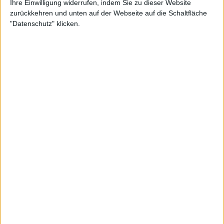
Ihre Einwilligung widerrufen, indem Sie zu dieser Website
20:30
Premier League
zurückkehren und unten auf der Webseite auf die Schaltfläche
"Datenschutz" klicken.
Manchester City
Fulham
Sky Stream
RTL+ Plus
WOW
Sky Sport 1
Sky Go
Dienstag, 10.02.2026
20:30
Premier League
Chelsea
Leeds
Sky Stream
WOW
Sky Sport 1
Sky Go