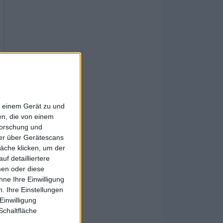
f einem Gerät zu und
n, die von einem
forschung und
ner über Gerätescans
äche klicken, um der
f detailliertere
men oder diese
ne Ihre Einwilligung
. Ihre Einstellungen
Einwilligung
Schaltfläche