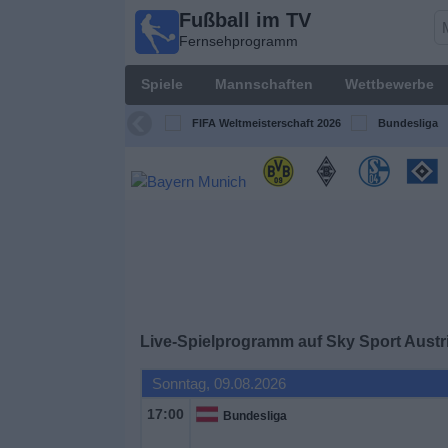
Fußball im TV
Fußball im
Fernsehprogramm
TV
Fernsehprogramm
Spiele
Mannschaften
Wettbewerbe
Spiele
FIFA Weltmeisterschaft 2026
Bundesliga
Mannschaften
Wettbewerbe
Sender
Sport
Live-Spielprogramm auf Sky Sport Austri
im
Fernsehen
Sonntag, 09.08.2026
17:00
Bundesliga
Nachrichten