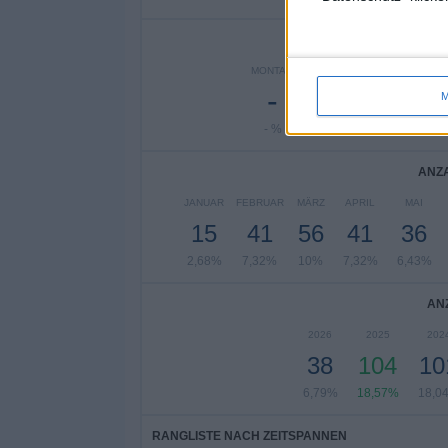
ANZA
MONTAG
DIENSTAG
MITTWOC
-
85
89
M
- %
15,18%
15,89%
ANZA
JANUAR
FEBRUAR
MÄRZ
APRIL
MAI
15
41
56
41
36
2,68%
7,32%
10%
7,32%
6,43%
AN
2026
2025
202
38
104
10
6,79%
18,57%
18,0
RANGLISTE NACH ZEITSPANNEN