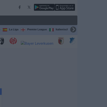
e
La Liga
Premier League
Italienische Serie A
Ligue 1