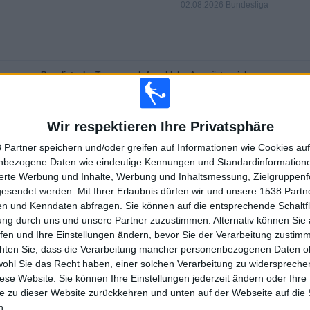
02.08.2026 Bundesliga
Rangliste der Teams nach Anzahl der Auswärtsspiele
Tirol
35 (6,25%)
Hartberg
29 (5,18%)
Wir respektieren Ihre Privatsphäre
Altach
26 (4,64%)
 Partner speichern und/oder greifen auf Informationen wie Cookies au
Wolfsberger AC
19 (3,39%)
nbezogene Daten wie eindeutige Kennungen und Standardinformatione
A. Klagenfurt
19 (3,39%)
sierte Werbung und Inhalte, Werbung und Inhaltsmessung, Zielgruppen
gesendet werden.
Mit Ihrer Erlaubnis dürfen wir und unsere 1538 Part
RANGLISTE NACH SPORTARTEN
n und Kenndaten abfragen. Sie können auf die entsprechende Schaltfl
ung durch uns und unsere Partner zuzustimmen. Alternativ können Sie au
Fußball
560 (100%)
fen und Ihre Einstellungen ändern, bevor Sie der Verarbeitung zustim
Gesamtrangliste anzeigen
chten Sie, dass die Verarbeitung mancher personenbezogenen Daten oh
wohl Sie das Recht haben, einer solchen Verarbeitung zu widersprechen
diese Website. Sie können Ihre Einstellungen jederzeit ändern oder Ihre 
e zu dieser Website zurückkehren und unten auf der Webseite auf die 
n.