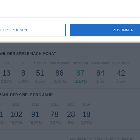
HL DER SPIELE NACH WOCHE
H
DONNERSTAG
FREITAG
SAMSTAG
SONNTAG
134
4
144
104
EHR OPTIONEN
ZUSTIMMEN
23,93%
0,71%
25,71%
18,57%
HL DER SPIELE NACH MONAT
JUNI
JULI
AUGUST
SEPTEMBER
OKTOBER
NOVEMBER
DEZEMBER
13
8
51
86
87
84
42
2,32%
1,43%
9,11%
15,36%
15,54%
15%
7,5%
ZAHL DER SPIELE PRO JAHR
4
2023
2022
2021
2020
2019
1
102
91
78
28
18
4%
18,21%
16,25%
13,93%
5%
3,21%
AM HÄUFIGSTEN ÜBERTRAGENE PARTIE