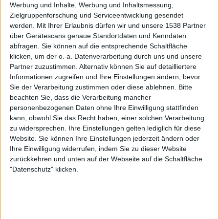
Werbung und Inhalte, Werbung und Inhaltsmessung,
OneFootball PPV
Sportdigital+ App
Zielgruppenforschung und Serviceentwicklung gesendet
werden.
Mit Ihrer Erlaubnis dürfen wir und unsere 1538 Partner
Sonntag, 02.08.2026
über Gerätescans genaue Standortdaten und Kenndaten
abfragen. Sie können auf die entsprechende Schaltfläche
20:00
Freundschaftsspiel
klicken, um der o. a. Datenverarbeitung durch uns und unsere
Partner zuzustimmen. Alternativ können Sie auf detailliertere
Galatasaray
Informationen zugreifen und Ihre Einstellungen ändern, bevor
Rennes
Sie der Verarbeitung zustimmen oder diese ablehnen.
Bitte
OneFootball PPV
Sportdigital+ App
beachten Sie, dass die Verarbeitung mancher
Sportdigital.de
Sportdigital Fussball
personenbezogenen Daten ohne Ihre Einwilligung stattfinden
kann, obwohl Sie das Recht haben, einer solchen Verarbeitung
Montag, 27.07.2026
zu widersprechen. Ihre Einstellungen gelten lediglich für diese
Website. Sie können Ihre Einstellungen jederzeit ändern oder
20:00
Freundschaftsspiel
Ihre Einwilligung widerrufen, indem Sie zu dieser Website
zurückkehren und unten auf der Webseite auf die Schaltfläche
Galatasaray
"Datenschutz" klicken.
Venezia
Sportdigital.de
Sportdigital+ App
OneFootball PPV
Sportdigital Fussball