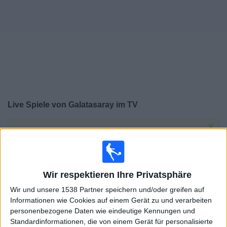
Widget
Live Spiele von Galatasaray im TV
×
Galatasaray:
Im Moment gibt es kein Spiel im TV. Du
kannst den Suchverlauf einsehen.
Samstag, 08.08.2026
Wir respektieren Ihre Privatsphäre
20:00
Freundschaftsspiel
Wir und unsere 1538 Partner speichern und/oder greifen auf
Informationen wie Cookies auf einem Gerät zu und verarbeiten
Galatasaray
personenbezogene Daten wie eindeutige Kennungen und
Villarreal
Standardinformationen, die von einem Gerät für personalisierte