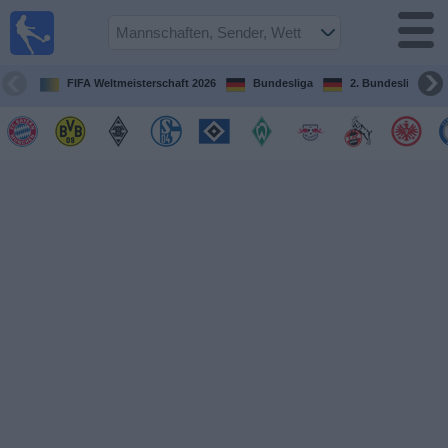
Fußball im
TV
Fernsehprogramm
FIFA Weltmeisterschaft 2026
Bundesliga
2. Bundesliga
Spiele
Mannschaften
Wettbewerbe
Sender
Sport
im
Fernsehen
Nachrichten