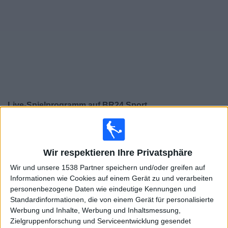
Widget
Live-Spielprogramm auf BR24 Sport
Morgen freitag, 07.08.2026
19:00
Regionalliga West
Wir respektieren Ihre Privatsphäre
Munich 1860
Wir und unsere 1538 Partner speichern und/oder greifen auf
Augsburg II
Informationen wie Cookies auf einem Gerät zu und verarbeiten
personenbezogene Daten wie eindeutige Kennungen und
BR24 Sport
BR24 App
BR Fernsehen
Standardinformationen, die von einem Gerät für personalisierte
Werbung und Inhalte, Werbung und Inhaltsmessung,
Sonntag, 16.08.2026
Zielgruppenforschung und Serviceentwicklung gesendet