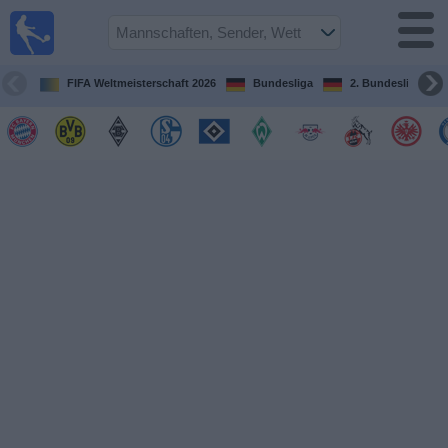
Fußball im
TV
Fernsehprogramm
FIFA Weltmeisterschaft 2026
Bundesliga
2. Bundesliga
Spiele
Mannschaften
Wettbewerbe
Sender
Sport
im
Fernsehen
Nachrichten