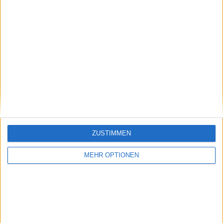
6
16
70
WETTBEWERBE
VS Wehen
GEGNER
RANGLISTE NACH MANNSCHAFTEN
Wehen
16 (4,44%)
Hansa Rostock
11 (3,06%)
Munich 1860
10 (2,78%)
Aue
10 (2,78%)
Karlsruher SC
9 (2,5%)
Gesamtrangliste anzeigen
ZUSTIMMEN
RANGLISTE NACH WETTBEWERBEN
MEHR OPTIONEN
3. Liga
241 (66,94%)
2. Bundesliga
105 (29,17%)
DFB-Pokal
9 (2,5%)
Interwetten Summer Cup
2 (0,56%)
Regionalpokal
2 (0,56%)