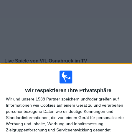
Widget
Live Spiele von VfL Osnabruck im TV
Samstag, 15.08.2026
13:00
2. Bundesliga
Wir respektieren Ihre Privatsphäre
VfL Osnabruck
Wir und unsere 1538 Partner speichern und/oder greifen auf
Magdeburg
Informationen wie Cookies auf einem Gerät zu und verarbeiten
WOW
Sky Sport Bundesliga
OneFootball PPV
personenbezogene Daten wie eindeutige Kennungen und
Standardinformationen, die von einem Gerät für personalisierte
Sky Go
Werbung und Inhalte, Werbung und Inhaltsmessung,
Zielgruppenforschung und Serviceentwicklung gesendet