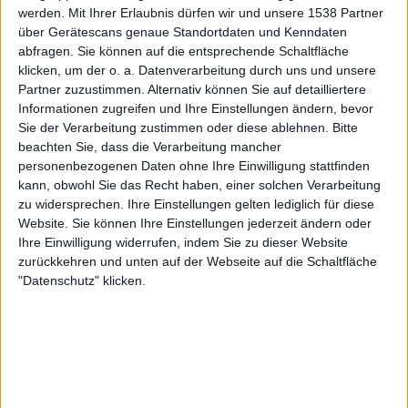
Freitag, 28.08.2026
werden.
Mit Ihrer Erlaubnis dürfen wir und unsere 1538 Partner
18:30
über Gerätescans genaue Standortdaten und Kenndaten
2. Bundesliga
abfragen. Sie können auf die entsprechende Schaltfläche
Bochum
klicken, um der o. a. Datenverarbeitung durch uns und unsere
Partner zuzustimmen. Alternativ können Sie auf detailliertere
VfL Osnabruck
Informationen zugreifen und Ihre Einstellungen ändern, bevor
WOW
Sky Sport Bundesliga
Sky Go
Sie der Verarbeitung zustimmen oder diese ablehnen.
Bitte
beachten Sie, dass die Verarbeitung mancher
Mittwoch, 02.09.2026
personenbezogenen Daten ohne Ihre Einwilligung stattfinden
kann, obwohl Sie das Recht haben, einer solchen Verarbeitung
20:45
DFB-Pokal
zu widersprechen. Ihre Einstellungen gelten lediglich für diese
Website. Sie können Ihre Einstellungen jederzeit ändern oder
VfL Osnabruck
Ihre Einwilligung widerrufen, indem Sie zu dieser Website
Bayern Munich
zurückkehren und unten auf der Webseite auf die Schaltfläche
"Datenschutz" klicken.
WOW
ARD Mediathek App
Sky Sport Top Event
Sky Stream
Sky Go
Das Erste
Mehr Tage
STATISTISCHE DATEN DES TEAMS VFL OSNABRUCK IM