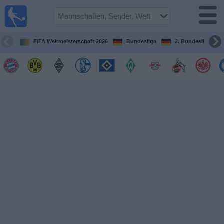
Fußball im
TV
Fernsehprogramm
FIFA Weltmeisterschaft 2026
Bundesliga
2. Bundesliga
Spiele
Mannschaften
Wettbewerbe
Sender
Sport
im
Fernsehen
Nachrichten