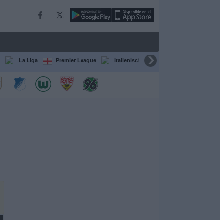
e
La Liga
Premier League
Italienische Serie A
Ligue 1