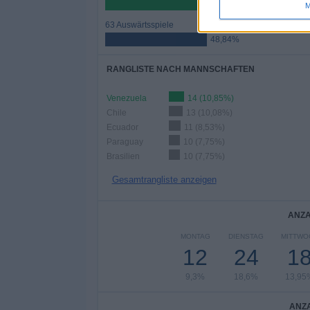
51,16%
M
63 Auswärtsspiele
48,84%
RANGLISTE NACH MANNSCHAFTEN
Venezuela
14 (10,85%)
Chile
13 (10,08%)
Ecuador
11 (8,53%)
Paraguay
10 (7,75%)
Brasilien
10 (7,75%)
Gesamtrangliste anzeigen
ANZA
MONTAG
DIENSTAG
MITTWO
12
24
1
9,3%
18,6%
13,95
ANZA