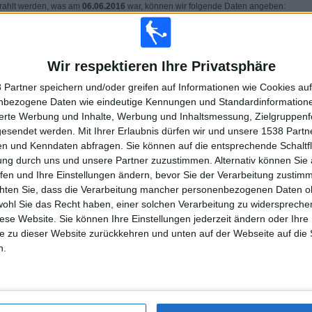
rahlt werden, was am
06.06.2016
war, können wir folgende Daten angeben:
LETZTES KOSTENLOSES SPIEL
60,47%
Wir respektieren Ihre Privatsphäre
Uruguay - Kap Verde
53%
 Partner speichern und/oder greifen auf Informationen wie Cookies au
22.06.2026 FIFA Weltmeisterschaft 2026 por
ServusTV On, Magenta TV, Magenta Sport,
nbezogene Daten wie eindeutige Kennungen und Standardinformatione
Magenta TV App, ARD Mediathek App, Das
sierte Werbung und Inhalte, Werbung und Inhaltsmessung, Zielgruppen
Erste, Fussball.TV 1 (Magenta TV), Fussball.TV
2 (Magenta TV), Fussball.TV 3 (Magenta TV)
gesendet werden.
Mit Ihrer Erlaubnis dürfen wir und unsere 1538 Part
n und Kenndaten abfragen. Sie können auf die entsprechende Schaltfl
ung durch uns und unsere Partner zuzustimmen. Alternativ können Sie au
fen und Ihre Einstellungen ändern, bevor Sie der Verarbeitung zustim
SPIELE
TAGE
GESAMT
1
44
28
chten Sie, dass die Verarbeitung mancher personenbezogenen Daten oh
wohl Sie das Recht haben, einer solchen Verarbeitung zu widersprechen
KONTINUIERLICH
OHNE
TV-KANÄLE
diese Website. Sie können Ihre Einstellungen jederzeit ändern oder Ihre 
BEZAHLT
KOSTENLOSES
e zu dieser Website zurückkehren und unten auf der Webseite auf die 
SPIEL
n.
GESAMT
MAXIMAL
GESAMT