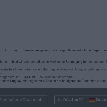
 von Uruguay im Fernsehen gezeigt
. Wir zeigen Ihnen jedoch die
Ergebniss
sieren, sobald wir von den offiziellen Medien die Bestätigung für die nächsten
er Website 23 live im Fernsehen übertragene Spiele von Uruguay veröffentlicht
y.
bertragen hat, ist CONMEBOL YouTube mit insgesamt 18.
in dem Uruguay mit insgesamt 6 Spielen am häufigsten im Fernsehen zu seh
hrzeit auf deine Zeitzone ändern
Live-Fußball im TV in
Deutsch