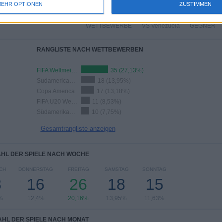
EHR OPTIONEN
ZUSTIMMEN
12
14
34
WETTBEWERBE
VS Venezuela
GEGNER
RANGLISTE NACH WETTBEWERBEN
FIFA Weltmeisterschaft 2026
35 (27,13%)
Sudamericano Sub-20
18 (13,95%)
Copa America
17 (13,18%)
FIFA U20 Weltmeisterschaft
11 (8,53%)
Südamerikaner-Liga U17
10 (7,75%)
Gesamtrangliste anzeigen
HL DER SPIELE NACH WOCHE
CH
DONNERSTAG
FREITAG
SAMSTAG
SONNTAG
8
16
26
18
15
%
12,4%
20,16%
13,95%
11,63%
HL DER SPIELE NACH MONAT