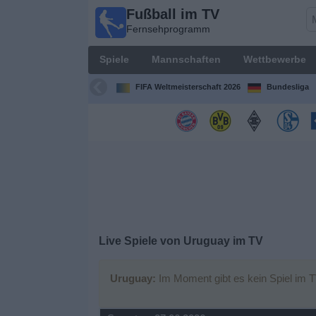
Fußball im TV
Fußball im
Fernsehprogramm
TV
Fernsehprogramm
Spiele
Mannschaften
Wettbewerbe
Spiele
FIFA Weltmeisterschaft 2026
Bundesliga
Mannschaften
Wettbewerbe
Sender
Sport
Live Spiele von Uruguay im TV
im
Fernsehen
Uruguay:
Im Moment gibt es kein Spiel im T
Nachrichten