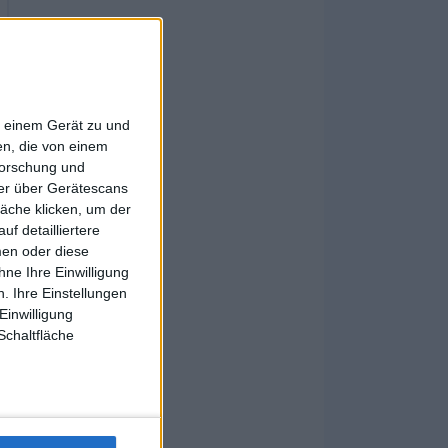
f einem Gerät zu und
n, die von einem
forschung und
ner über Gerätescans
äche klicken, um der
f detailliertere
men oder diese
ne Ihre Einwilligung
. Ihre Einstellungen
Einwilligung
Schaltfläche