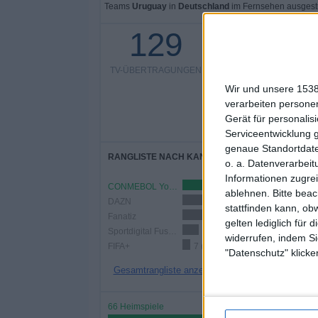
Teams
Uruguay
in
Deutschland
im Fernsehen ausgest
129
78 Kostenlose Spiele
TV-ÜBERTRAGUNGEN
51 Bezahlspiele
39,
Wir und unsere 1538
verarbeiten persone
Gerät für personali
Serviceentwicklung 
genaue Standortdate
RANGLISTE NACH KANÄLEN
o. a. Datenverarbeit
Informationen zugrei
CONMEBOL YouTube
39 (30,23%)
ablehnen.
Bitte bea
DAZN
27 (20,93%)
stattfinden kann, ob
Fanatiz
24 (18,6%)
gelten lediglich für 
Sportdigital Fussball
15 (11,63%)
widerrufen, indem Si
FIFA+
7 (5,43%)
"Datenschutz" klicke
Gesamtrangliste anzeigen
66 Heimspiele