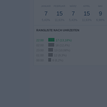
JANUAR
FEBRUAR
MÄRZ
APRIL
MAI
7
15
7
15
9
5,43%
11,63%
5,43%
11,63%
6,98%
RANGLISTE NACH UHRZEITEN
22:00
17 (13,18%)
02:00
16 (12,4%)
23:00
13 (10,08%)
01:00
12 (9,3%)
00:00
8 (6,2%)