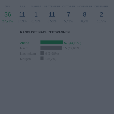
JUNI
JULI
AUGUST
SEPTEMBER
OKTOBER
NOVEMBER
DEZEMBER
36
11
1
11
7
8
2
27,91%
8,53%
0,78%
8,53%
5,43%
6,2%
1,55%
RANGLISTE NACH ZEITSPANNEN
Abend
57 (44,19%)
Nacht
55 (42,64%)
Nachmittag
9 (6,98%)
Morgen
8 (6,2%)