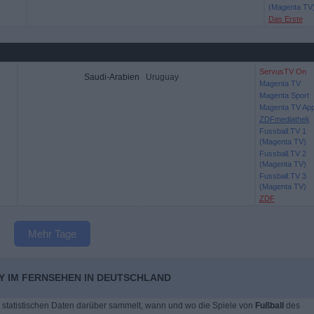
(Magenta TV
Das Erste
ServusTV On
Saudi-Arabien
Uruguay
Magenta TV
Magenta Sport
Magenta TV Ap
ZDFmediathek
Fussball.TV 1
(Magenta TV)
Fussball.TV 2
(Magenta TV)
Fussball.TV 3
(Magenta TV)
ZDF
Mehr Tage
Y IM FERNSEHEN IN DEUTSCHLAND
 statistischen Daten darüber sammelt, wann und wo die Spiele von
Fußball
des