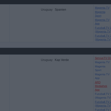
Magenta TV
Uruguay
Spanien
Magenta
Sport
Magenta TV
App
Fussball.TV 
(Magenta TV
Fussball.TV 
(Magenta TV
ServusTV O
Uruguay
Kap Verde
Magenta TV
Magenta
Sport
Magenta TV
App
ARD
Mediathek
App
Fussball.TV 
(Magenta TV
Fussball.TV 
(Magenta TV
Fussball.TV 