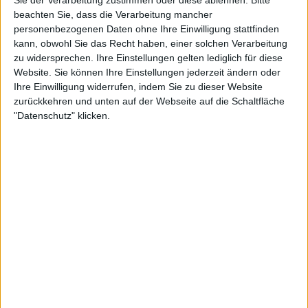
Sie der Verarbeitung zustimmen oder diese ablehnen.
Bitte
beachten Sie, dass die Verarbeitung mancher
18:00
FIFA Weltmeisterschaft 2026
personenbezogenen Daten ohne Ihre Einwilligung stattfinden
Europäische Qualifikation
kann, obwohl Sie das Recht haben, einer solchen Verarbeitung
Armenien
zu widersprechen. Ihre Einstellungen gelten lediglich für diese
Website. Sie können Ihre Einstellungen jederzeit ändern oder
Republik Irland
Ihre Einwilligung widerrufen, indem Sie zu dieser Website
UEFA TV PPV
DAZN (Live ansehen)
DAZN 2
zurückkehren und unten auf der Webseite auf die Schaltfläche
20:45
FIFA Weltmeisterschaft 2026
"Datenschutz" klicken.
Europäische Qualifikation
Frankreich
Island
UEFA TV PPV
DAZN (Live ansehen)
DAZN 2
20:45
FIFA Weltmeisterschaft 2026
Europäische Qualifikation
Bosnien
Österreich
UEFA TV PPV
DAZN (Live ansehen)