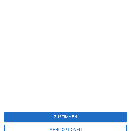
UEFA TV PPV
in
Deutschland
übertragen werden, was am
20.03.2025
begann, können wir die folgenden Daten bereitstellen:
168
TV-ÜBERTRAGUNGEN
8
ÜBERTRAGENE WETTBEWERBE
58
ÜBERTRAGENE TEAMS
1
ÜBERTRAGENE SPORTARTEN
Rangliste der Teams nach Anzahl der Spiele
ZUSTIMMEN
Niederlande
17 (10,12%)
Spanien
15 (8,93%)
MEHR OPTIONEN