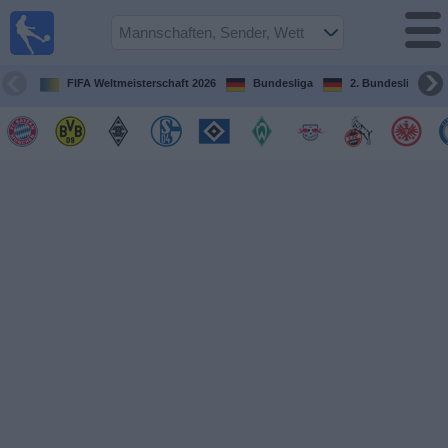
Fußball im
TV
Fernsehprogramm
FIFA Weltmeisterschaft 2026
Bundesliga
2. Bundesliga
Spiele
Mannschaften
Wettbewerbe
Sender
Sport
im
Fernsehen
Nachrichten