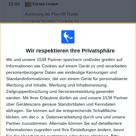
13:00
Europa League
Auslosung der Play-Off Runde
UEFA TV PPV
UEFA TV
Freitag, 16.01.2026
13:00
Conference League
Wir respektieren Ihre Privatsphäre
Wir und unsere 1538 Partner speichern und/oder greifen auf
Informationen wie Cookies auf einem Gerät zu und verarbeiten
Auslosung der Play-Off Runde
personenbezogene Daten wie eindeutige Kennungen und
UEFA TV PPV
UEFA TV
Standardinformationen, die von einem Gerät für personalisierte
Werbung und Inhalte, Werbung und Inhaltsmessung,
Dienstag, 09.09.2025
Zielgruppenforschung und Serviceentwicklung gesendet
werden.
Mit Ihrer Erlaubnis dürfen wir und unsere 1538 Partner
18:00
FIFA Weltmeisterschaft 2026
über Gerätescans genaue Standortdaten und Kenndaten
Europäische Qualifikation
abfragen. Sie können auf die entsprechende Schaltfläche
klicken, um der o. a. Datenverarbeitung durch uns und unsere
Aserbaidschan
Partner zuzustimmen. Alternativ können Sie auf detailliertere
Ukraine
Informationen zugreifen und Ihre Einstellungen ändern, bevor
UEFA TV PPV
DAZN (Live ansehen)
DAZN 1