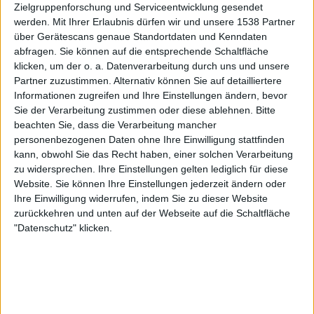
Zielgruppenforschung und Serviceentwicklung gesendet
werden.
Mit Ihrer Erlaubnis dürfen wir und unsere 1538 Partner
Dienstag, 29.09.2026
über Gerätescans genaue Standortdaten und Kenndaten
20:45
UEFA Nations League
abfragen. Sie können auf die entsprechende Schaltfläche
Gruppenphase
klicken, um der o. a. Datenverarbeitung durch uns und unsere
Partner zuzustimmen. Alternativ können Sie auf detailliertere
Informationen zugreifen und Ihre Einstellungen ändern, bevor
Sie der Verarbeitung zustimmen oder diese ablehnen.
Bitte
Moldau
beachten Sie, dass die Verarbeitung mancher
Färöer-Inseln
personenbezogenen Daten ohne Ihre Einwilligung stattfinden
kann, obwohl Sie das Recht haben, einer solchen Verarbeitung
Noch zu bestätigen
zu widersprechen. Ihre Einstellungen gelten lediglich für diese
Website. Sie können Ihre Einstellungen jederzeit ändern oder
Ihre Einwilligung widerrufen, indem Sie zu dieser Website
Freitag, 02.10.2026
zurückkehren und unten auf der Webseite auf die Schaltfläche
16:00
UEFA Nations League
"Datenschutz" klicken.
Gruppenphase
kazakhstan
Moldau