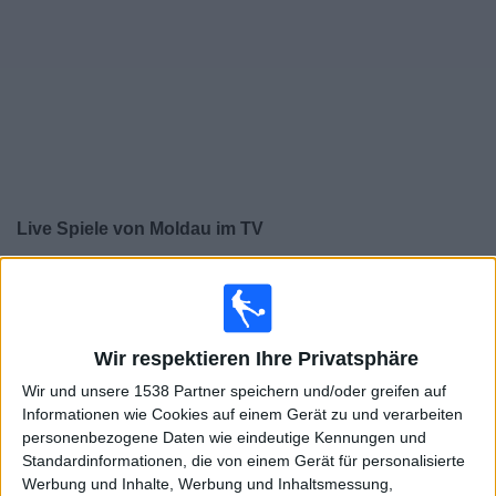
Widget
Live Spiele von Moldau im TV
Samstag, 26.09.2026
20:45
UEFA Nations League
Gruppenphase
Wir respektieren Ihre Privatsphäre
Wir und unsere 1538 Partner speichern und/oder greifen auf
Slowakei
Informationen wie Cookies auf einem Gerät zu und verarbeiten
personenbezogene Daten wie eindeutige Kennungen und
Moldau
Standardinformationen, die von einem Gerät für personalisierte
Noch zu bestätigen
Werbung und Inhalte, Werbung und Inhaltsmessung,