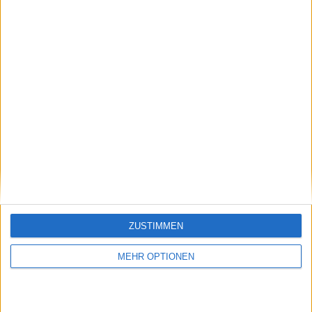
53 Heimspiele
47,75%
58 Auswärtsspiele
52,25%
GESAMT
MAXIMAL
GESAMT
10
6
44
WETTBEWERBE
VS Andorra
GEGNER
RANGLISTE NACH MANNSCHAFTEN
Andorra
6 (5,41%)
Weißrussland
5 (4,5%)
Österreich
5 (4,5%)
ZUSTIMMEN
Israel
5 (4,5%)
San Marino
4 (3,6%)
MEHR OPTIONEN
Gesamtrangliste anzeigen
RANGLISTE NACH WETTBEWERBEN