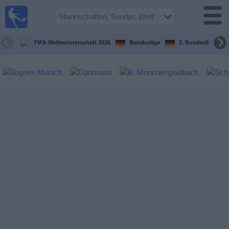
Fußball im
TV
Fernsehprogramm
FIFA Weltmeisterschaft 2026
Bundesliga
2. Bundesliga
Spiele
Mannschaften
Wettbewerbe
Sender
Sport
im
Fernsehen
Nachrichten