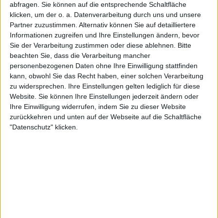
abfragen. Sie können auf die entsprechende Schaltfläche
FIFA+
DAZN Frei (Live ansehen)
klicken, um der o. a. Datenverarbeitung durch uns und unsere
Partner zuzustimmen. Alternativ können Sie auf detailliertere
Informationen zugreifen und Ihre Einstellungen ändern, bevor
STATISTISCHE DATEN DES TEAMS CAMPOBASSO IM
Sie der Verarbeitung zustimmen oder diese ablehnen.
Bitte
FERNSEHEN IN DEUTSCHLAND
beachten Sie, dass die Verarbeitung mancher
personenbezogenen Daten ohne Ihre Einwilligung stattfinden
Stand heute
05.08.2026
und seitdem diese Website die statistischen
kann, obwohl Sie das Recht haben, einer solchen Verarbeitung
Daten darüber sammelt, wann und wo die Spiele von
Fußball
des Teams
zu widersprechen. Ihre Einstellungen gelten lediglich für diese
Campobasso
in
Deutschland
im Fernsehen ausgestrahlt werden, was am
Website. Sie können Ihre Einstellungen jederzeit ändern oder
16.04.2022
war, können wir folgende Daten angeben:
Ihre Einwilligung widerrufen, indem Sie zu dieser Website
7
zurückkehren und unten auf der Webseite auf die Schaltfläche
"Datenschutz" klicken.
TV-ÜBERTRAGUNGEN
6 Kostenlose Spiele
85,71%
1 Bezahlspiele
14,29%
LETZTES KOSTENLOSES SPIEL