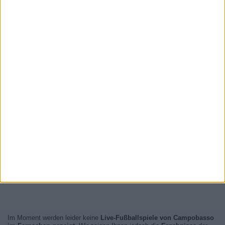
Im Moment werden leider keine
Live-Fußballspiele von Campobasso