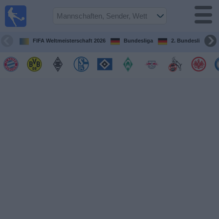
Fußball im
TV
Fernsehprogramm
FIFA Weltmeisterschaft 2026
Bundesliga
2. Bundesliga
Spiele
Mannschaften
Wettbewerbe
Sender
Sport
im
Fernsehen
Nachrichten