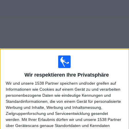
Widget
Live Spiele von Campobasso im TV
×
Wir respektieren Ihre Privatsphäre
Campobasso:
Im Moment gibt es kein Spiel im TV. Du
kannst den Suchverlauf einsehen.
Wir und unsere 1538 Partner speichern und/oder greifen auf
Informationen wie Cookies auf einem Gerät zu und verarbeiten
personenbezogene Daten wie eindeutige Kennungen und
Montag, 09.03.2026
Standardinformationen, die von einem Gerät für personalisierte
20:30
Serie C - Staffel B
Werbung und Inhalte, Werbung und Inhaltsmessung,
Zielgruppenforschung und Serviceentwicklung gesendet
Campobasso
werden.
Mit Ihrer Erlaubnis dürfen wir und unsere 1538 Partner
Arezzo
über Gerätescans genaue Standortdaten und Kenndaten