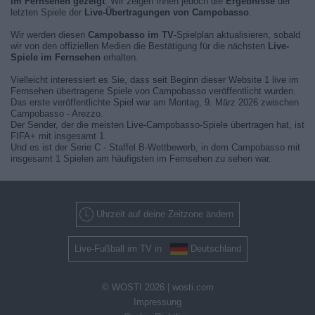
im Fernsehen gezeigt
. Wir zeigen Ihnen jedoch die
Ergebnisse
der
letzten Spiele der
Live-Übertragungen von Campobasso
.
Wir werden diesen
Campobasso im TV
-Spielplan aktualisieren, sobald
wir von den offiziellen Medien die Bestätigung für die nächsten
Live-
Spiele im Fernsehen
erhalten.
Vielleicht interessiert es Sie, dass seit Beginn dieser Website 1 live im
Fernsehen übertragene Spiele von Campobasso veröffentlicht wurden.
Das erste veröffentlichte Spiel war am Montag, 9. März 2026 zwischen
Campobasso - Arezzo.
Der Sender, der die meisten Live-Campobasso-Spiele übertragen hat, ist
FIFA+ mit insgesamt 1.
Und es ist der Serie C - Staffel B-Wettbewerb, in dem Campobasso mit
insgesamt 1 Spielen am häufigsten im Fernsehen zu sehen war.
Uhrzeit auf deine Zeitzone ändern
Live-Fußball im TV in
Deutschland
© WOSTI 2026 |
wosti.com
Impressung