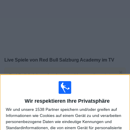
Widget
Live Spiele von Red Bull Salzburg Academy im TV
×
Red Bull Salzburg Academy:
Im Moment gibt es kein
Spiel im TV. Du kannst den Suchverlauf einsehen.
Freitag, 25.04.2025
Wir respektieren Ihre Privatsphäre
14:00
UEFA Youth League
Wir und unsere 1538 Partner speichern und/oder greifen auf
Halbfinals
Informationen wie Cookies auf einem Gerät zu und verarbeiten
personenbezogene Daten wie eindeutige Kennungen und
Red Bull Salzburg Academy
Standardinformationen, die von einem Gerät für personalisierte