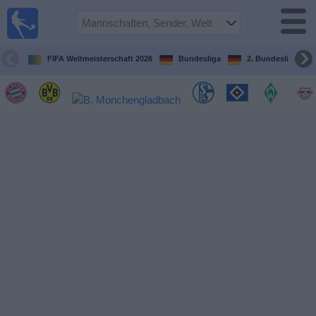
Fußball im
TV
Fernsehprogramm
FIFA Weltmeisterschaft 2026
Bundesliga
2. Bundesliga
Spiele
Mannschaften
Wettbewerbe
Sender
Sport
im
Fernsehen
Nachrichten