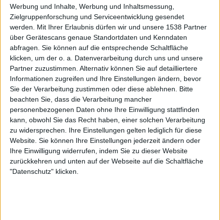
Trabzonspor Academy
Werbung und Inhalte, Werbung und Inhaltsmessung,
Zielgruppenforschung und Serviceentwicklung gesendet
UEFA TV
DAZN (Live ansehen)
DAZN 2
werden.
Mit Ihrer Erlaubnis dürfen wir und unsere 1538 Partner
Sky Sport Austria 1
über Gerätescans genaue Standortdaten und Kenndaten
abfragen. Sie können auf die entsprechende Schaltfläche
Dienstag, 01.04.2025
klicken, um der o. a. Datenverarbeitung durch uns und unsere
Partner zuzustimmen. Alternativ können Sie auf detailliertere
16:00
UEFA Youth League
Informationen zugreifen und Ihre Einstellungen ändern, bevor
1/4-Finale
Sie der Verarbeitung zustimmen oder diese ablehnen.
Bitte
Red Bull Salzburg Academy
beachten Sie, dass die Verarbeitung mancher
personenbezogenen Daten ohne Ihre Einwilligung stattfinden
Olympiacos Academy
kann, obwohl Sie das Recht haben, einer solchen Verarbeitung
UEFA TV
Sky Sport Austria 1
zu widersprechen. Ihre Einstellungen gelten lediglich für diese
Website. Sie können Ihre Einstellungen jederzeit ändern oder
Dienstag, 04.03.2025
Ihre Einwilligung widerrufen, indem Sie zu dieser Website
zurückkehren und unten auf der Webseite auf die Schaltfläche
14:00
UEFA Youth League
"Datenschutz" klicken.
1/8-Finale
Red Bull Salzburg Academy
At. Madrid Academy
UEFA TV
Sky Sport Austria 1