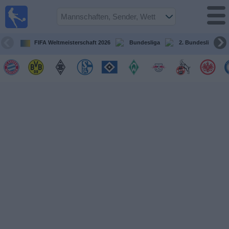
Fußball im
TV
Fernsehprogramm
FIFA Weltmeisterschaft 2026
Bundesliga
2. Bundesliga
Spiele
Mannschaften
Wettbewerbe
Sender
Sport
im
Fernsehen
Nachrichten