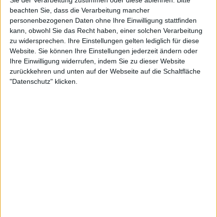
beachten Sie, dass die Verarbeitung mancher
Mittwoch, 18.03.2026
personenbezogenen Daten ohne Ihre Einwilligung stattfinden
14:00
UEFA Youth League
kann, obwohl Sie das Recht haben, einer solchen Verarbeitung
1/4-Finale
zu widersprechen. Ihre Einstellungen gelten lediglich für diese
Website. Sie können Ihre Einstellungen jederzeit ändern oder
Real Madrid Academy
Ihre Einwilligung widerrufen, indem Sie zu dieser Website
Sporting CP Academy
zurückkehren und unten auf der Webseite auf die Schaltfläche
UEFA TV
DAZN (Live ansehen)
Sky Sport Austria 2
"Datenschutz" klicken.
Sky Sport Austria 1
16:00
UEFA Youth League
1/4-Finale
Inter Milan Academy
Benfica Academy
UEFA TV