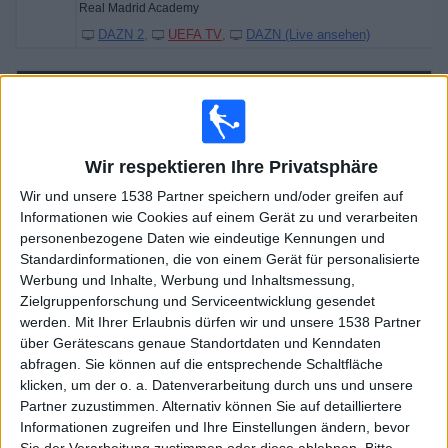
Real Madrid Academy
DAZN 2
UEFA TV
DAZN (Live ansehen)
Freitag, 17.04.2026
14:00
UEFA Youth League
Halbfinals
Wir respektieren Ihre Privatsphäre
Benfica Academy
Wir und unsere 1538 Partner speichern und/oder greifen auf
Club Brugge Academy
Informationen wie Cookies auf einem Gerät zu und verarbeiten
DAZN (Live ansehen)
UEFA TV
personenbezogene Daten wie eindeutige Kennungen und
Sky Sport Austria 1
Standardinformationen, die von einem Gerät für personalisierte
Werbung und Inhalte, Werbung und Inhaltsmessung,
18:45
UEFA Youth League
Zielgruppenforschung und Serviceentwicklung gesendet
Halbfinals
werden.
Mit Ihrer Erlaubnis dürfen wir und unsere 1538 Partner
über Gerätescans genaue Standortdaten und Kenndaten
Real Madrid Academy
abfragen. Sie können auf die entsprechende Schaltfläche
PSG Academy
klicken, um der o. a. Datenverarbeitung durch uns und unsere
DAZN (Live ansehen)
Sky Sport Austria 2
Partner zuzustimmen. Alternativ können Sie auf detailliertere
DAZN 2
UEFA TV
Informationen zugreifen und Ihre Einstellungen ändern, bevor
Sie der Verarbeitung zustimmen oder diese ablehnen.
Bitte