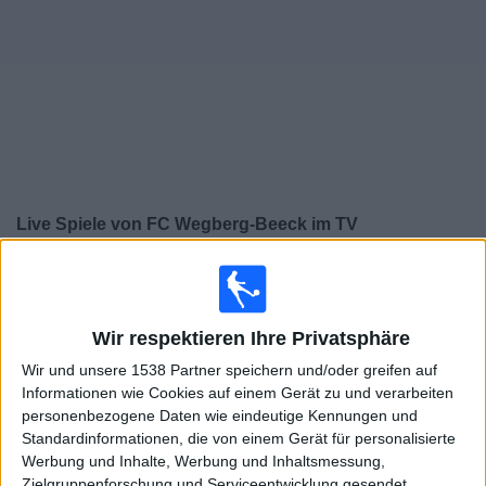
Widget
Live Spiele von FC Wegberg-Beeck im TV
×
FC Wegberg-Beeck:
Im Moment gibt es kein Spiel im
TV. Du kannst den Suchverlauf einsehen.
Wir respektieren Ihre Privatsphäre
Samstag, 18.05.2024
Wir und unsere 1538 Partner speichern und/oder greifen auf
Informationen wie Cookies auf einem Gerät zu und verarbeiten
14:00
Regionalliga West
personenbezogene Daten wie eindeutige Kennungen und
Standardinformationen, die von einem Gerät für personalisierte
FC Wegberg-Beeck
Werbung und Inhalte, Werbung und Inhaltsmessung,
FC Gütersloh
Zielgruppenforschung und Serviceentwicklung gesendet