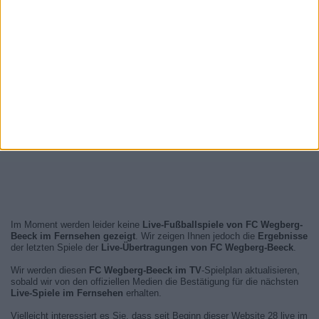
Im Moment werden leider keine
Live-Fußballspiele von FC Wegberg-
Beeck im Fernsehen gezeigt
. Wir zeigen Ihnen jedoch die
Ergebnisse
der letzten Spiele der
Live-Übertragungen von FC Wegberg-Beeck
.
Wir werden diesen
FC Wegberg-Beeck im TV
-Spielplan aktualisieren,
sobald wir von den offiziellen Medien die Bestätigung für die nächsten
Live-Spiele im Fernsehen
erhalten.
Vielleicht interessiert es Sie, dass seit Beginn dieser Website 28 live im