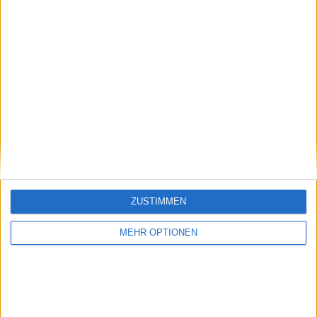
WETTBEWERBE
VS Fortuna
GEGNER
Koln
RANGLISTE NACH MANNSCHAFTEN
Fortuna Koln
3 (10,71%)
Koln II
2 (7,14%)
Wuppertal
2 (7,14%)
Schalke II
2 (7,14%)
Wiedenbruck
2 (7,14%)
Gesamtrangliste anzeigen
RANGLISTE NACH WETTBEWERBEN
ZUSTIMMEN
Regionalliga West
28 (100%)
MEHR OPTIONEN
Gesamtrangliste anzeigen
ANZAHL DER SPIELE NACH WOCHE
MONTAG
DIENSTAG
MITTWOCH
DONNERSTAG
FREITAG