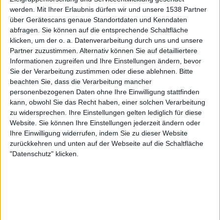
SportTotal.tv
werden.
Mit Ihrer Erlaubnis dürfen wir und unsere 1538 Partner
über Gerätescans genaue Standortdaten und Kenndaten
abfragen. Sie können auf die entsprechende Schaltfläche
Freitag, 10.05.2024
klicken, um der o. a. Datenverarbeitung durch uns und unsere
19:30
Regionalliga West
Partner zuzustimmen. Alternativ können Sie auf detailliertere
Informationen zugreifen und Ihre Einstellungen ändern, bevor
Oberhausen
Sie der Verarbeitung zustimmen oder diese ablehnen.
Bitte
FC Wegberg-Beeck
beachten Sie, dass die Verarbeitung mancher
personenbezogenen Daten ohne Ihre Einwilligung stattfinden
SportTotal.tv
kann, obwohl Sie das Recht haben, einer solchen Verarbeitung
zu widersprechen. Ihre Einstellungen gelten lediglich für diese
Samstag, 04.05.2024
Website. Sie können Ihre Einstellungen jederzeit ändern oder
14:00
Ihre Einwilligung widerrufen, indem Sie zu dieser Website
Regionalliga West
zurückkehren und unten auf der Webseite auf die Schaltfläche
FC Wegberg-Beeck
"Datenschutz" klicken.
Lippstadt
SportTotal.tv
Mehr Tage