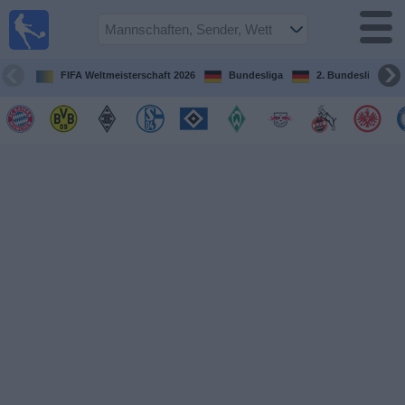
Fußball im
TV
Fernsehprogramm
FIFA Weltmeisterschaft 2026
Bundesliga
2. Bundesliga
Spiele
Mannschaften
Wettbewerbe
Sender
Sport
im
Fernsehen
Nachrichten