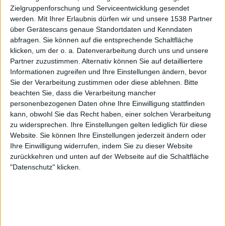
Leagues
Zielgruppenforschung und Serviceentwicklung gesendet
werden.
Mit Ihrer Erlaubnis dürfen wir und unsere 1538 Partner
über Gerätescans genaue Standortdaten und Kenndaten
Samstag, 09.05.2026
abfragen. Sie können auf die entsprechende Schaltfläche
14:00
Regionalliga West
klicken, um der o. a. Datenverarbeitung durch uns und unsere
Partner zuzustimmen. Alternativ können Sie auf detailliertere
Dusseldorf II
Informationen zugreifen und Ihre Einstellungen ändern, bevor
Wuppertal
Sie der Verarbeitung zustimmen oder diese ablehnen.
Bitte
beachten Sie, dass die Verarbeitung mancher
Leagues
personenbezogenen Daten ohne Ihre Einwilligung stattfinden
kann, obwohl Sie das Recht haben, einer solchen Verarbeitung
Samstag, 02.05.2026
zu widersprechen. Ihre Einstellungen gelten lediglich für diese
Website. Sie können Ihre Einstellungen jederzeit ändern oder
14:00
Regionalliga West
Ihre Einwilligung widerrufen, indem Sie zu dieser Website
zurückkehren und unten auf der Webseite auf die Schaltfläche
Wuppertal
"Datenschutz" klicken.
FC Gütersloh
Leagues
Mehr Tage