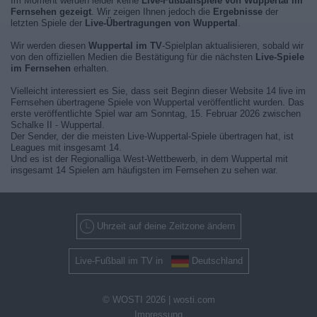
Im Moment werden leider keine
Live-Fußballspiele von Wuppertal im
Fernsehen gezeigt
. Wir zeigen Ihnen jedoch die
Ergebnisse
der
letzten Spiele der
Live-Übertragungen von Wuppertal
.
Wir werden diesen
Wuppertal im TV
-Spielplan aktualisieren, sobald wir
von den offiziellen Medien die Bestätigung für die nächsten
Live-Spiele
im Fernsehen
erhalten.
Vielleicht interessiert es Sie, dass seit Beginn dieser Website 14 live im
Fernsehen übertragene Spiele von Wuppertal veröffentlicht wurden. Das
erste veröffentlichte Spiel war am Sonntag, 15. Februar 2026 zwischen
Schalke II - Wuppertal.
Der Sender, der die meisten Live-Wuppertal-Spiele übertragen hat, ist
Leagues mit insgesamt 14.
Und es ist der Regionalliga West-Wettbewerb, in dem Wuppertal mit
insgesamt 14 Spielen am häufigsten im Fernsehen zu sehen war.
Uhrzeit auf deine Zeitzone ändern
Live-Fußball im TV in
Deutschland
© WOSTI 2026 |
wosti.com
Impressung