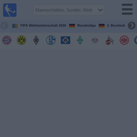
Fußball im
TV
Fernsehprogramm
FIFA Weltmeisterschaft 2026
Bundesliga
2. Bundesliga
Spiele
Mannschaften
Wettbewerbe
Sender
Sport
im
Fernsehen
Nachrichten