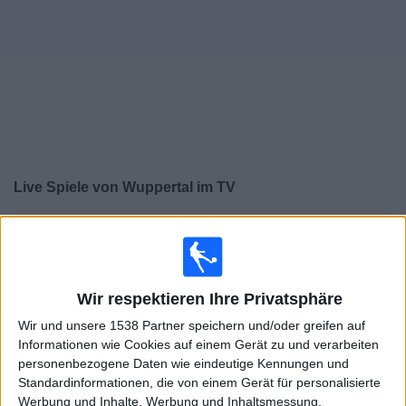
Widget
Live Spiele von Wuppertal im TV
×
Wuppertal:
Im Moment gibt es kein Spiel im TV. Du
kannst den Suchverlauf einsehen.
Wir respektieren Ihre Privatsphäre
Samstag, 16.05.2026
Wir und unsere 1538 Partner speichern und/oder greifen auf
14:00
Regionalliga West
Informationen wie Cookies auf einem Gerät zu und verarbeiten
personenbezogene Daten wie eindeutige Kennungen und
Wuppertal
Standardinformationen, die von einem Gerät für personalisierte
Bonner SC
Werbung und Inhalte, Werbung und Inhaltsmessung,