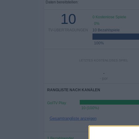
Daten bereitstellen:
10
0 Kostenlose Spiele
0%
TV-ÜBERTRAGUNGEN
10 Bezahlspiele
100%
LETZTES KOSTENLOSES SPIEL
-
- por
RANGLISTE NACH KANÄLEN
GolTV Play
10 (100%)
Gesamtrangliste anzeigen
1 Bezahlsender