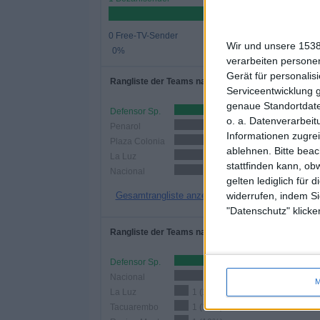
0 Free-TV-Sender
Wir und unsere 1538
0%
verarbeiten persone
Gerät für personali
Rangliste der Teams nach Anzahl der Spiele
Serviceentwicklung 
genaue Standortdate
Defensor Sp.
5 (50%)
o. a. Datenverarbeit
Penarol
4 (40%)
Informationen zugrei
Plaza Colonia
3 (30%)
ablehnen.
Bitte bea
La Luz
2 (20%)
stattfinden kann, ob
Nacional
2 (20%)
gelten lediglich für 
widerrufen, indem Si
Gesamtrangliste anzeigen
"Datenschutz" klicke
Rangliste der Teams nach Anzahl der Heimspiele
Defensor Sp.
4 (40%)
Nacional
2 (20%)
M
La Luz
1 (10%)
Tacuarembo
1 (10%)