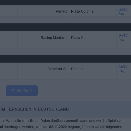
GolTV
Penarol
Plaza Colonia
Play
GolTV
Racing Montevideo
Plaza Colonia
Play
GolTV
Defensor Sp.
Penarol
Play
Mehr Tage
 IM FERNSEHEN IN DEUTSCHLAND
ese Webseite statistische Daten darüber sammelt, wann und wo die Spiele von
nd
übertragen werden, was am
02.11.2022
begann, können wir die folgenden