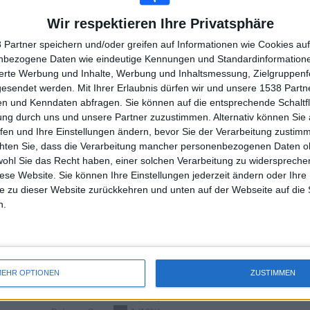
GESAMT
GESAMT
100%
9
1
Wir respektieren Ihre Privatsphäre
 Partner speichern und/oder greifen auf Informationen wie Cookies au
Total equipos
CANALES
nbezogene Daten wie eindeutige Kennungen und Standardinformatione
sierte Werbung und Inhalte, Werbung und Inhaltsmessung, Zielgruppen
Rangliste der Teams nach Anzahl der Spiele im Free-TV
gesendet werden.
Mit Ihrer Erlaubnis dürfen wir und unsere 1538 Part
n und Kenndaten abfragen. Sie können auf die entsprechende Schaltfl
ung durch uns und unsere Partner zuzustimmen. Alternativ können Sie au
Gesamtrangliste anzeigen
fen und Ihre Einstellungen ändern, bevor Sie der Verarbeitung zustim
chten Sie, dass die Verarbeitung mancher personenbezogenen Daten oh
wohl Sie das Recht haben, einer solchen Verarbeitung zu widersprechen
diese Website. Sie können Ihre Einstellungen jederzeit ändern oder Ihre 
e zu dieser Website zurückkehren und unten auf der Webseite auf die 
n.
Rangliste der Teams nach Anzahl der Auswärtsspiele
Penarol
3 (30%)
Plaza Colonia
3 (30%)
EHR OPTIONEN
ZUSTIMMEN
Progreso
1 (10%)
La Luz
1 (10%)