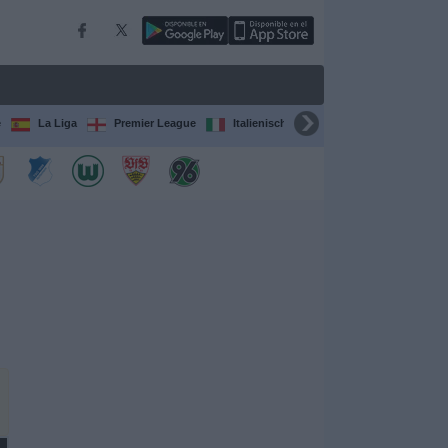
e
La Liga
Premier League
Italienische Serie A
Ligue 1