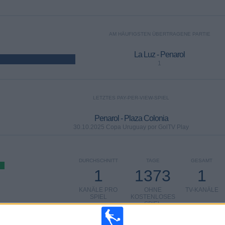
AM HÄUFIGSTEN ÜBERTRAGENE PARTIE
La Luz - Penarol
1
LETZTES PAY-PER-VIEW-SPIEL
Penarol - Plaza Colonia
30.10.2025 Copa Uruguay por GolTV Play
DURCHSCHNITT
TAGE
GESAMT
1
1373
1
KANÄLE PRO
OHNE
TV-KANÄLE
SPIEL
KOSTENLOSES
SPIEL