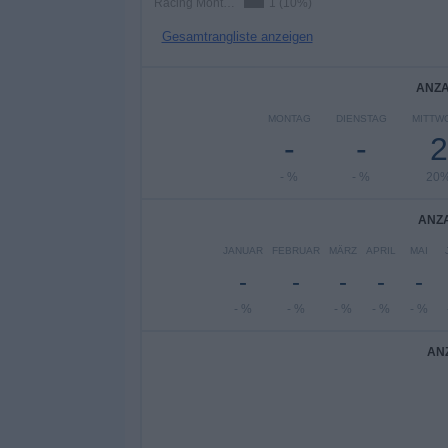
Racing Montevideo
1 (10%)
Gesamtrangliste anzeigen
ANZA
MONTAG
DIENSTAG
MITTW
-
-
2
- %
- %
20
ANZA
JANUAR
FEBRUAR
MÄRZ
APRIL
MAI
-
-
-
-
-
- %
- %
- %
- %
- %
AN