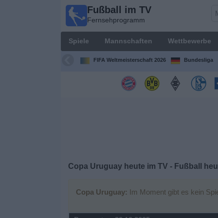
Fußball im TV
Fußball im
Fernsehprogramm
TV
Fernsehprogramm
Spiele
Mannschaften
Wettbewerbe
Spiele
FIFA Weltmeisterschaft 2026
Bundesliga
Mannschaften
Wettbewerbe
Sender
Sport
Copa Uruguay heute im TV - Fußball heu
im
Fernsehen
Copa Uruguay:
Im Moment gibt es kein Spie
Nachrichten