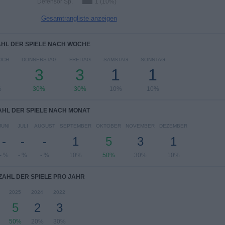
Defensor Sp.
1 (10%)
Gesamtrangliste anzeigen
HL DER SPIELE NACH WOCHE
OCH
DONNERSTAG
FREITAG
SAMSTAG
SONNTAG
3
3
1
1
%
30%
30%
10%
10%
HL DER SPIELE NACH MONAT
JUNI
JULI
AUGUST
SEPTEMBER
OKTOBER
NOVEMBER
DEZEMBER
-
-
-
1
5
3
1
- %
- %
- %
10%
50%
30%
10%
ZAHL DER SPIELE PRO JAHR
2025
2024
2022
5
2
3
50%
20%
30%