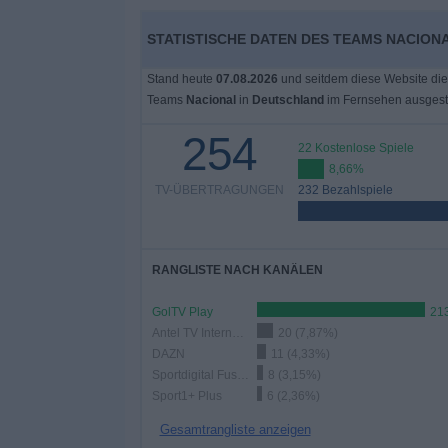
Widget
STATISTISCHE DATEN DES TEAMS NACION
Stand heute
07.08.2026
und seitdem diese Website die
Teams
Nacional
in
Deutschland
im Fernsehen ausgest
254
22 Kostenlose Spiele
8,66%
TV-ÜBERTRAGUNGEN
232 Bezahlspiele
RANGLISTE NACH KANÄLEN
GolTV Play
213
Antel TV Internacional
20 (7,87%)
DAZN
11 (4,33%)
Sportdigital Fussball
8 (3,15%)
Sport1+ Plus
6 (2,36%)
Gesamtrangliste anzeigen