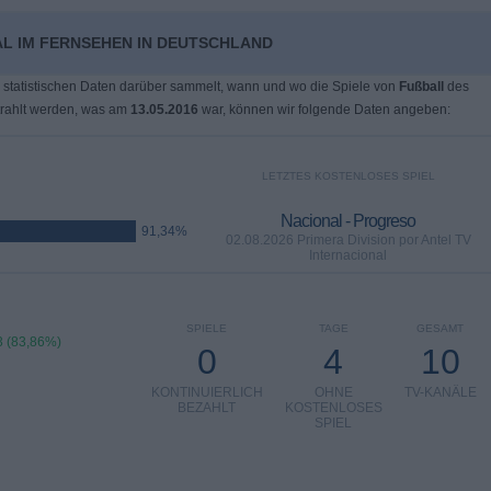
AL IM FERNSEHEN IN DEUTSCHLAND
 statistischen Daten darüber sammelt, wann und wo die Spiele von
Fußball
des
rahlt werden, was am
13.05.2016
war, können wir folgende Daten angeben:
LETZTES KOSTENLOSES SPIEL
Nacional - Progreso
91,34%
02.08.2026 Primera Division por Antel TV
Internacional
SPIELE
TAGE
GESAMT
 (83,86%)
0
4
10
KONTINUIERLICH
OHNE
TV-KANÄLE
BEZAHLT
KOSTENLOSES
SPIEL