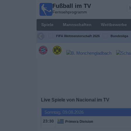
Fußball im TV
Fußball im
Fernsehprogramm
TV
Fernsehprogramm
Spiele
Mannschaften
Wettbewerbe
Spiele
FIFA Weltmeisterschaft 2026
Bundesliga
Mannschaften
Wettbewerbe
Sender
Sport
Live Spiele von Nacional im TV
im
Fernsehen
Sonntag, 09.08.2026
23:30
Primera Division
Nachrichten