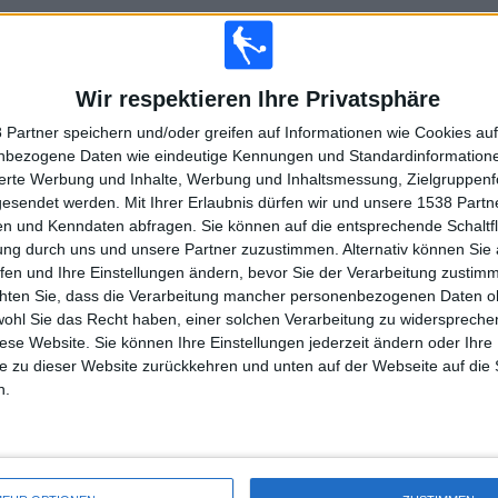
GESAMT
MAXIMAL
GESAMT
6
18
39
Wir respektieren Ihre Privatsphäre
WETTBEWERBE
VS Liverpool M.
GEGNER
 Partner speichern und/oder greifen auf Informationen wie Cookies au
nbezogene Daten wie eindeutige Kennungen und Standardinformatione
RANGLISTE NACH WETTBEWERBEN
sierte Werbung und Inhalte, Werbung und Inhaltsmessung, Zielgruppen
gesendet werden.
Mit Ihrer Erlaubnis dürfen wir und unsere 1538 Part
Primera Division
228 (89,76%)
n und Kenndaten abfragen. Sie können auf die entsprechende Schaltfl
Copa Libertadores
14 (5,51%)
ung durch uns und unsere Partner zuzustimmen. Alternativ können Sie au
Copa Sudamericana
7 (2,76%)
fen und Ihre Einstellungen ändern, bevor Sie der Verarbeitung zustim
Supercopa Uruguay
2 (0,79%)
chten Sie, dass die Verarbeitung mancher personenbezogenen Daten oh
Copa Uruguay
2 (0,79%)
wohl Sie das Recht haben, einer solchen Verarbeitung zu widersprechen
diese Website. Sie können Ihre Einstellungen jederzeit ändern oder Ihre 
Gesamtrangliste anzeigen
e zu dieser Website zurückkehren und unten auf der Webseite auf die 
n.
HL DER SPIELE NACH WOCHE
OCH
DONNERSTAG
FREITAG
SAMSTAG
SONNTAG
1
19
17
76
93