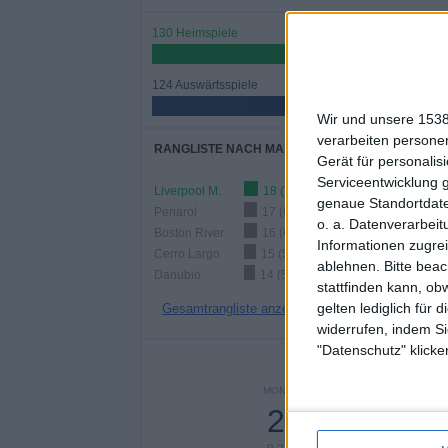
130 Heimspiele
51,18%
124 Auswärtsspiele
48,82%
Wir und unsere 1538
verarbeiten persone
RANGLISTE NACH MANNSCHAFTEN
Gerät für personali
Serviceentwicklung 
Liverpool M.
18 (7,09%)
genaue Standortdate
Penarol
17 (6,69%)
o. a. Datenverarbeit
Boston River
16 (6,3%)
Informationen zugrei
Cerro Largo
15 (5,91%)
ablehnen.
Bitte bea
Danubio
14 (5,51%)
stattfinden kann, ob
gelten lediglich für 
Gesamtrangliste anzeigen
widerrufen, indem Si
"Datenschutz" klicke
ANZA
MONTAG
DIENSTAG
MITTW
21
7
2