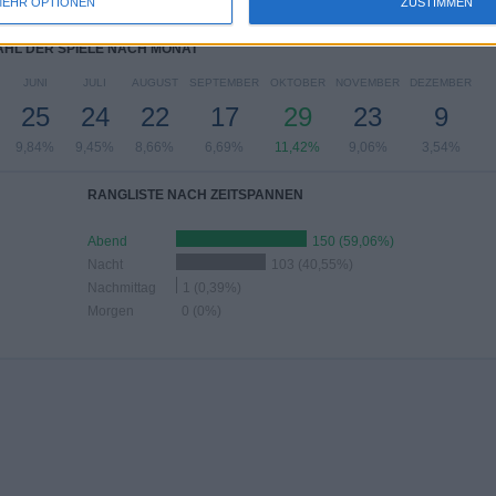
%
7,48%
6,69%
29,92%
36,61%
EHR OPTIONEN
ZUSTIMMEN
HL DER SPIELE NACH MONAT
JUNI
JULI
AUGUST
SEPTEMBER
OKTOBER
NOVEMBER
DEZEMBER
25
24
22
17
29
23
9
9,84%
9,45%
8,66%
6,69%
11,42%
9,06%
3,54%
RANGLISTE NACH ZEITSPANNEN
Abend
150 (59,06%)
Nacht
103 (40,55%)
Nachmittag
1 (0,39%)
Morgen
0 (0%)