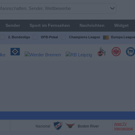
Sender
Sport im Fernsehen
Nachrichten
Widget
2. Bundesliga
DFB-Pokal
Champions League
Europa Leagu
Antel TV
Nacional
Boston River
Internacional