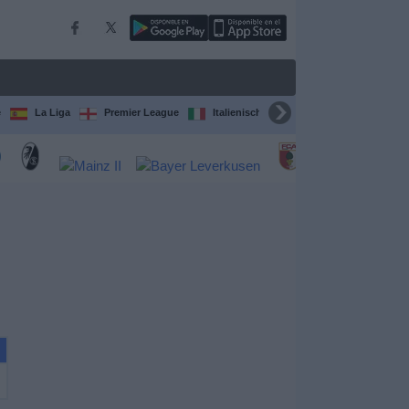
e
La Liga
Premier League
Italienische Serie A
Ligue 1