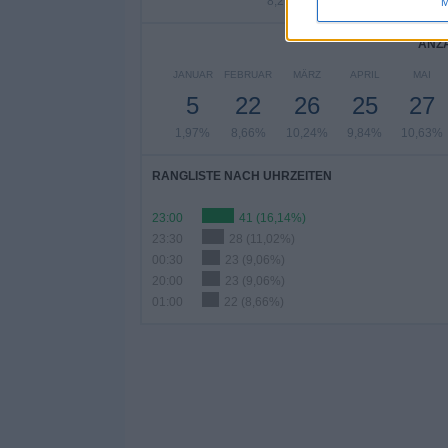
8,27%
2,76%
8,27
M
ANZA
JANUAR
FEBRUAR
MÄRZ
APRIL
MAI
5
22
26
25
27
1,97%
8,66%
10,24%
9,84%
10,63%
RANGLISTE NACH UHRZEITEN
23:00
41 (16,14%)
23:30
28 (11,02%)
00:30
23 (9,06%)
20:00
23 (9,06%)
01:00
22 (8,66%)