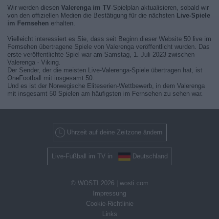
Wir werden diesen
Valerenga im TV
-Spielplan aktualisieren, sobald wir
von den offiziellen Medien die Bestätigung für die nächsten
Live-Spiele
im Fernsehen
erhalten.
Vielleicht interessiert es Sie, dass seit Beginn dieser Website 50 live im
Fernsehen übertragene Spiele von Valerenga veröffentlicht wurden. Das
erste veröffentlichte Spiel war am Samstag, 1. Juli 2023 zwischen
Valerenga - Viking.
Der Sender, der die meisten Live-Valerenga-Spiele übertragen hat, ist
OneFootball mit insgesamt 50.
Und es ist der Norwegische Eliteserien-Wettbewerb, in dem Valerenga
mit insgesamt 50 Spielen am häufigsten im Fernsehen zu sehen war.
Uhrzeit auf deine Zeitzone ändern
Live-Fußball im TV in
Deutschland
© WOSTI 2026 |
wosti.com
Impressung
Cookie-Richtlinie
Links