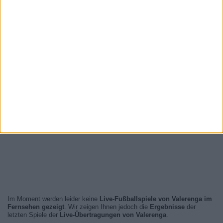
Im Moment werden leider keine
Live-Fußballspiele von Valerenga im
Fernsehen gezeigt
. Wir zeigen Ihnen jedoch die
Ergebnisse
der
letzten Spiele der
Live-Übertragungen von Valerenga
.