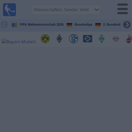
Fußball im
TV
Fernsehprogramm
FIFA Weltmeisterschaft 2026
Bundesliga
2. Bundesliga
Spiele
Mannschaften
Wettbewerbe
Sender
Sport
im
Fernsehen
Nachrichten