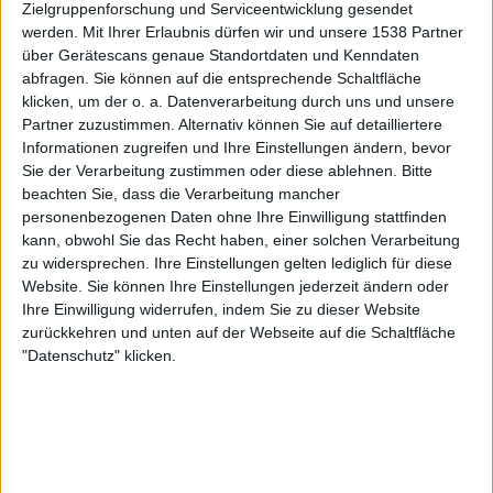
Zielgruppenforschung und Serviceentwicklung gesendet
OneFootball
werden.
Mit Ihrer Erlaubnis dürfen wir und unsere 1538 Partner
über Gerätescans genaue Standortdaten und Kenndaten
Samstag, 22.11.2025
abfragen. Sie können auf die entsprechende Schaltfläche
klicken, um der o. a. Datenverarbeitung durch uns und unsere
16:00
Norwegische Eliteserien
Partner zuzustimmen. Alternativ können Sie auf detailliertere
Informationen zugreifen und Ihre Einstellungen ändern, bevor
Valerenga
Sie der Verarbeitung zustimmen oder diese ablehnen.
Bitte
Kristiansund
beachten Sie, dass die Verarbeitung mancher
OneFootball
personenbezogenen Daten ohne Ihre Einwilligung stattfinden
kann, obwohl Sie das Recht haben, einer solchen Verarbeitung
Sonntag, 09.11.2025
zu widersprechen. Ihre Einstellungen gelten lediglich für diese
Website. Sie können Ihre Einstellungen jederzeit ändern oder
14:30
Norwegische Eliteserien
Ihre Einwilligung widerrufen, indem Sie zu dieser Website
zurückkehren und unten auf der Webseite auf die Schaltfläche
Rosenborg
"Datenschutz" klicken.
Valerenga
OneFootball
Mehr Tage