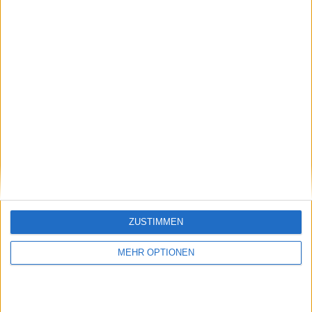
1
8
20
WETTBEWERBE
VS Sarpsborg
GEGNER
08
RANGLISTE NACH MANNSCHAFTEN
Sarpsborg 08
8 (7,62%)
Rosenborg
8 (7,62%)
Viking
8 (7,62%)
Tromso
7 (6,67%)
Sandefjord
7 (6,67%)
Gesamtrangliste anzeigen
RANGLISTE NACH WETTBEWERBEN
ZUSTIMMEN
Norwegische Eliteserien
105 (100%)
MEHR OPTIONEN
Gesamtrangliste anzeigen