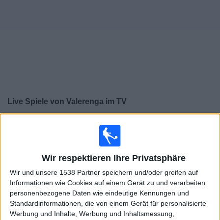
Widget
Live Spiele von Valerenga im TV
×
Valerenga:
Im Moment gibt es kein Spiel im TV. Du
kannst den Suchverlauf einsehen.
Wir respektieren Ihre Privatsphäre
Sonntag, 30.11.2025
Wir und unsere 1538 Partner speichern und/oder greifen auf
17:00
Norwegische Eliteserien
Informationen wie Cookies auf einem Gerät zu und verarbeiten
personenbezogene Daten wie eindeutige Kennungen und
Viking
Standardinformationen, die von einem Gerät für personalisierte
Werbung und Inhalte, Werbung und Inhaltsmessung,
Valerenga