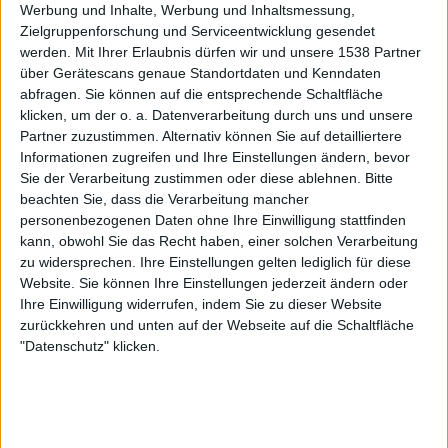
Werbung und Inhalte, Werbung und Inhaltsmessung,
Sportdigital.de
Sportdigital+ App
Zielgruppenforschung und Serviceentwicklung gesendet
Sportdigital Fussball
werden.
Mit Ihrer Erlaubnis dürfen wir und unsere 1538 Partner
über Gerätescans genaue Standortdaten und Kenndaten
Donnerstag, 21.05.2026
abfragen. Sie können auf die entsprechende Schaltfläche
klicken, um der o. a. Datenverarbeitung durch uns und unsere
21:00
Eredivisie
Partner zuzustimmen. Alternativ können Sie auf detailliertere
Informationen zugreifen und Ihre Einstellungen ändern, bevor
Utrecht
Sie der Verarbeitung zustimmen oder diese ablehnen.
Bitte
Heerenveen
beachten Sie, dass die Verarbeitung mancher
Sportdigital Fussball 2
Sportdigital+ App
personenbezogenen Daten ohne Ihre Einwilligung stattfinden
Sportdigital.de
OneFootball PPV
kann, obwohl Sie das Recht haben, einer solchen Verarbeitung
zu widersprechen. Ihre Einstellungen gelten lediglich für diese
Website. Sie können Ihre Einstellungen jederzeit ändern oder
Sonntag, 10.05.2026
Ihre Einwilligung widerrufen, indem Sie zu dieser Website
16:45
Eredivisie
zurückkehren und unten auf der Webseite auf die Schaltfläche
"Datenschutz" klicken.
Ajax
Utrecht
Sportdigital+ App
Sportdigital.de