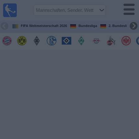
Fußball im
TV
Fernsehprogramm
FIFA Weltmeisterschaft 2026
Bundesliga
2. Bundesliga
Spiele
Mannschaften
Wettbewerbe
Sender
Sport
im
Fernsehen
Nachrichten