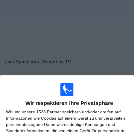
Widget
Live Spiele von Utrecht im TV
×
Utrecht:
Im Moment gibt es kein Spiel im TV. Du
kannst den Suchverlauf einsehen.
Sonntag, 24.05.2026
Wir respektieren Ihre Privatsphäre
18:00
Eredivisie
Wir und unsere 1538 Partner speichern und/oder greifen auf
Informationen wie Cookies auf einem Gerät zu und verarbeiten
Ajax
personenbezogene Daten wie eindeutige Kennungen und
Utrecht
Standardinformationen, die von einem Gerät für personalisierte