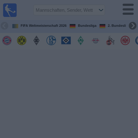
Fußball im
TV
Fernsehprogramm
FIFA Weltmeisterschaft 2026
Bundesliga
2. Bundesliga
Spiele
Mannschaften
Wettbewerbe
Sender
Sport
im
Fernsehen
Nachrichten