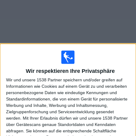
Widget
Live Spiele von Thailand im TV
Wir respektieren Ihre Privatsphäre
Morgen samstag, 08.08.2026
Wir und unsere 1538 Partner speichern und/oder greifen auf
15:00
ASEAN Cup
Informationen wie Cookies auf einem Gerät zu und verarbeiten
personenbezogene Daten wie eindeutige Kennungen und
Thailand
Standardinformationen, die von einem Gerät für personalisierte
Myanmar
Werbung und Inhalte, Werbung und Inhaltsmessung,
Zielgruppenforschung und Serviceentwicklung gesendet
OneFootball PPV
werden.
Mit Ihrer Erlaubnis dürfen wir und unsere 1538 Partner
über Gerätescans genaue Standortdaten und Kenndaten
abfragen. Sie können auf die entsprechende Schaltfläche
STATISTISCHE DATEN DES TEAMS THAILAND IM