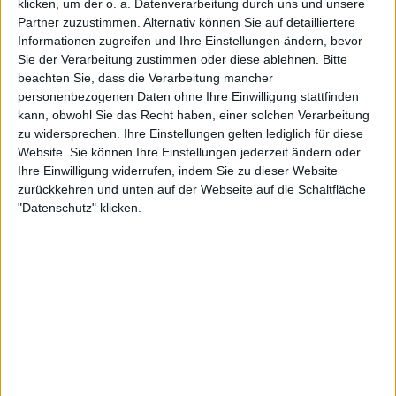
klicken, um der o. a. Datenverarbeitung durch uns und unsere
FERNSEHEN IN DEUTSCHLAND
Partner zuzustimmen. Alternativ können Sie auf detailliertere
Informationen zugreifen und Ihre Einstellungen ändern, bevor
Stand heute
07.08.2026
und seitdem diese Website die statistischen
Sie der Verarbeitung zustimmen oder diese ablehnen.
Bitte
Daten darüber sammelt, wann und wo die Spiele von
Fußball
des Teams
beachten Sie, dass die Verarbeitung mancher
Thailand
in
Deutschland
im Fernsehen ausgestrahlt werden, was am
personenbezogenen Daten ohne Ihre Einwilligung stattfinden
11.06.2019
war, können wir folgende Daten angeben:
kann, obwohl Sie das Recht haben, einer solchen Verarbeitung
zu widersprechen. Ihre Einstellungen gelten lediglich für diese
34
Website. Sie können Ihre Einstellungen jederzeit ändern oder
Ihre Einwilligung widerrufen, indem Sie zu dieser Website
TV-ÜBERTRAGUNGEN
zurückkehren und unten auf der Webseite auf die Schaltfläche
"Datenschutz" klicken.
20 Kostenlose Spiele
58,82%
14 Bezahlspiele
41,18%
LETZTES KOSTENLOSES SPIEL
Thailand - D.R. Congo
15.04.2026 FIFA Women's Series por FIFA+
RANGLISTE NACH KANÄLEN