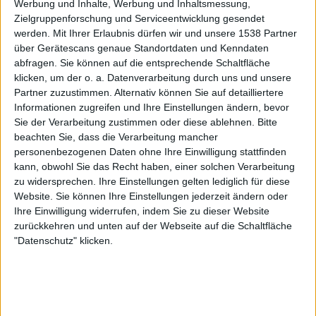
Werbung und Inhalte, Werbung und Inhaltsmessung,
Horn
Zielgruppenforschung und Serviceentwicklung gesendet
LAOLA1.tv
werden.
Mit Ihrer Erlaubnis dürfen wir und unsere 1538 Partner
über Gerätescans genaue Standortdaten und Kenndaten
abfragen. Sie können auf die entsprechende Schaltfläche
Freitag, 16.05.2025
klicken, um der o. a. Datenverarbeitung durch uns und unsere
18:00
2. Liga
Partner zuzustimmen. Alternativ können Sie auf detailliertere
Informationen zugreifen und Ihre Einstellungen ändern, bevor
Sie der Verarbeitung zustimmen oder diese ablehnen.
Bitte
beachten Sie, dass die Verarbeitung mancher
Horn
personenbezogenen Daten ohne Ihre Einwilligung stattfinden
Kapfenberg
kann, obwohl Sie das Recht haben, einer solchen Verarbeitung
LAOLA1.tv
zu widersprechen. Ihre Einstellungen gelten lediglich für diese
Website. Sie können Ihre Einstellungen jederzeit ändern oder
Freitag, 02.05.2025
Ihre Einwilligung widerrufen, indem Sie zu dieser Website
zurückkehren und unten auf der Webseite auf die Schaltfläche
18:00
2. Liga
"Datenschutz" klicken.
Horn
Lafnitz