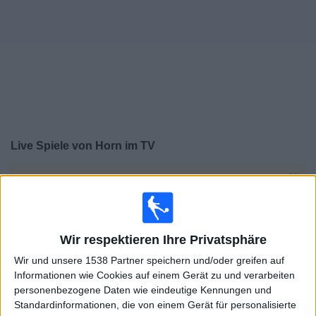
Widget
Live Spiele von Horn im TV
×
Horn:
Im Moment gibt es kein Spiel im TV. Du kannst
den Suchverlauf einsehen.
Sonntag, 25.05.2025
Wir respektieren Ihre Privatsphäre
Wir und unsere 1538 Partner speichern und/oder greifen auf
17:00
2. Liga
Informationen wie Cookies auf einem Gerät zu und verarbeiten
personenbezogene Daten wie eindeutige Kennungen und
Standardinformationen, die von einem Gerät für personalisierte
Admira