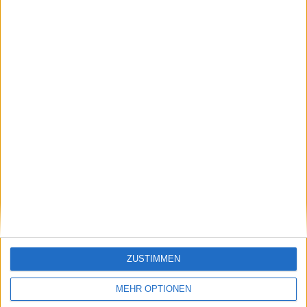
50,37%
67 Auswärtsspiele
49,63%
GESAMT
MAXIMAL
GESAMT
2
11
30
WETTBEWERBE
VS Kapfenberg
GEGNER
RANGLISTE NACH MANNSCHAFTEN
Kapfenberg
11 (8,15%)
A. Lustenau
10 (7,41%)
Liefering
9 (6,67%)
Floridsdorfer AC
9 (6,67%)
BW Linz
8 (5,93%)
Gesamtrangliste anzeigen
ZUSTIMMEN
RANGLISTE NACH WETTBEWERBEN
MEHR OPTIONEN