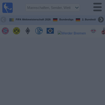
Fußball im
TV
Fernsehprogramm
FIFA Weltmeisterschaft 2026
Bundesliga
2. Bundesliga
Spiele
Mannschaften
Wettbewerbe
Sender
Sport
im
Fernsehen
Nachrichten