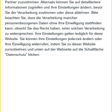
Partner zuzustimmen. Alternativ können Sie auf detailliertere
FC Pyunik
Informationen zugreifen und Ihre Einstellungen ändern, bevor
OneFootball PPV
Sie der Verarbeitung zustimmen oder diese ablehnen.
Bitte
beachten Sie, dass die Verarbeitung mancher
personenbezogenen Daten ohne Ihre Einwilligung stattfinden
STATISTISCHE DATEN DES TEAMS MARSAXLOKK FC IM
kann, obwohl Sie das Recht haben, einer solchen Verarbeitung
FERNSEHEN IN DEUTSCHLAND
zu widersprechen. Ihre Einstellungen gelten lediglich für diese
Website. Sie können Ihre Einstellungen jederzeit ändern oder
Stand heute
06.08.2026
und seitdem diese Website die statistischen
Ihre Einwilligung widerrufen, indem Sie zu dieser Website
Daten darüber sammelt, wann und wo die Spiele von
Fußball
des Teams
zurückkehren und unten auf der Webseite auf die Schaltfläche
Marsaxlokk FC
in
Deutschland
im Fernsehen ausgestrahlt werden, was
"Datenschutz" klicken.
am
09.07.2026
war, können wir folgende Daten angeben:
1
TV-ÜBERTRAGUNGEN
0 Kostenlose Spiele
0%
1 Bezahlspiele
100%