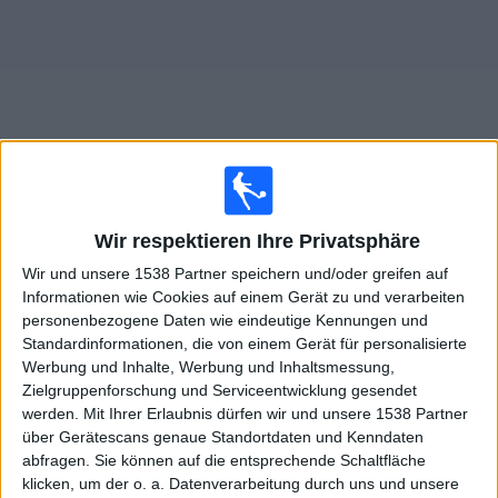
Widget
Live Spiele von Marsaxlokk FC im TV
Wir respektieren Ihre Privatsphäre
×
Wir und unsere 1538 Partner speichern und/oder greifen auf
Marsaxlokk FC:
Im Moment gibt es kein Spiel im TV.
Informationen wie Cookies auf einem Gerät zu und verarbeiten
Du kannst den Suchverlauf einsehen.
personenbezogene Daten wie eindeutige Kennungen und
Standardinformationen, die von einem Gerät für personalisierte
Werbung und Inhalte, Werbung und Inhaltsmessung,
Donnerstag, 09.07.2026
Zielgruppenforschung und Serviceentwicklung gesendet
19:00
Conference League
werden.
Mit Ihrer Erlaubnis dürfen wir und unsere 1538 Partner
Qualifikationsrunde 1
über Gerätescans genaue Standortdaten und Kenndaten
abfragen. Sie können auf die entsprechende Schaltfläche
klicken, um der o. a. Datenverarbeitung durch uns und unsere
Marsaxlokk FC