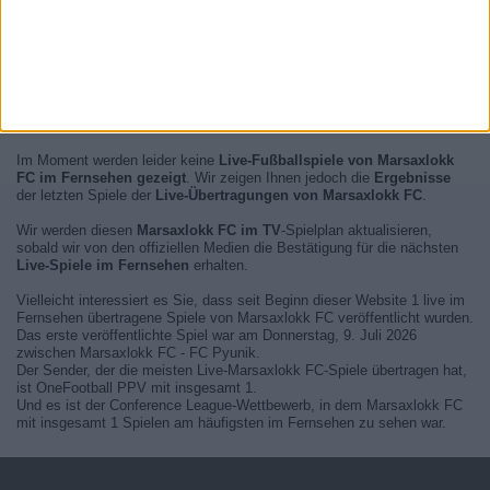
Im Moment werden leider keine
Live-Fußballspiele von Marsaxlokk
FC im Fernsehen gezeigt
. Wir zeigen Ihnen jedoch die
Ergebnisse
der letzten Spiele der
Live-Übertragungen von Marsaxlokk FC
.
Wir werden diesen
Marsaxlokk FC im TV
-Spielplan aktualisieren,
sobald wir von den offiziellen Medien die Bestätigung für die nächsten
Live-Spiele im Fernsehen
erhalten.
Vielleicht interessiert es Sie, dass seit Beginn dieser Website 1 live im
Fernsehen übertragene Spiele von Marsaxlokk FC veröffentlicht wurden.
Das erste veröffentlichte Spiel war am Donnerstag, 9. Juli 2026
zwischen Marsaxlokk FC - FC Pyunik.
Der Sender, der die meisten Live-Marsaxlokk FC-Spiele übertragen hat,
ist OneFootball PPV mit insgesamt 1.
Und es ist der Conference League-Wettbewerb, in dem Marsaxlokk FC
mit insgesamt 1 Spielen am häufigsten im Fernsehen zu sehen war.