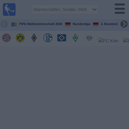
Fußball im
TV
Fernsehprogramm
FIFA Weltmeisterschaft 2026
Bundesliga
2. Bundesliga
Spiele
Mannschaften
Wettbewerbe
Sender
Sport
im
Fernsehen
Nachrichten