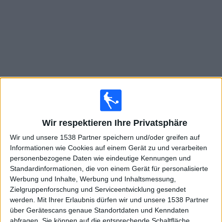
Widget
Live Spiele von FC Pyunik im TV
Wir respektieren Ihre Privatsphäre
×
FC Pyunik:
Im Moment gibt es kein Spiel im TV. Du
Wir und unsere 1538 Partner speichern und/oder greifen auf
kannst den Suchverlauf einsehen.
Informationen wie Cookies auf einem Gerät zu und verarbeiten
personenbezogene Daten wie eindeutige Kennungen und
Donnerstag, 09.07.2026
Standardinformationen, die von einem Gerät für personalisierte
Werbung und Inhalte, Werbung und Inhaltsmessung,
19:00
Conference League
Zielgruppenforschung und Serviceentwicklung gesendet
Qualifikationsrunde 1
werden.
Mit Ihrer Erlaubnis dürfen wir und unsere 1538 Partner
über Gerätescans genaue Standortdaten und Kenndaten
Marsaxlokk FC
abfragen. Sie können auf die entsprechende Schaltfläche