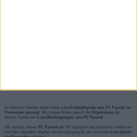
Im Moment werden leider keine
Live-Fußballspiele von FC Pyunik im
Fernsehen gezeigt
. Wir zeigen Ihnen jedoch die
Ergebnisse
der
letzten Spiele der
Live-Übertragungen von FC Pyunik
.
Wir werden diesen
FC Pyunik im TV
-Spielplan aktualisieren, sobald wir
von den offiziellen Medien die Bestätigung für die nächsten
Live-Spiele
im Fernsehen
erhalten.