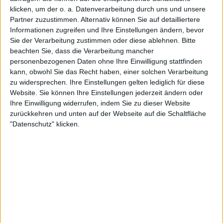
klicken, um der o. a. Datenverarbeitung durch uns und unsere
FC Pyunik
Partner zuzustimmen. Alternativ können Sie auf detailliertere
OneFootball PPV
Informationen zugreifen und Ihre Einstellungen ändern, bevor
Sie der Verarbeitung zustimmen oder diese ablehnen.
Bitte
beachten Sie, dass die Verarbeitung mancher
STATISTISCHE DATEN DES TEAMS FC PYUNIK IM
personenbezogenen Daten ohne Ihre Einwilligung stattfinden
FERNSEHEN IN DEUTSCHLAND
kann, obwohl Sie das Recht haben, einer solchen Verarbeitung
zu widersprechen. Ihre Einstellungen gelten lediglich für diese
Stand heute
06.08.2026
und seitdem diese Website die statistischen
Website. Sie können Ihre Einstellungen jederzeit ändern oder
Daten darüber sammelt, wann und wo die Spiele von
Fußball
des Teams
Ihre Einwilligung widerrufen, indem Sie zu dieser Website
FC Pyunik
in
Deutschland
im Fernsehen ausgestrahlt werden, was am
zurückkehren und unten auf der Webseite auf die Schaltfläche
16.08.2018
war, können wir folgende Daten angeben:
"Datenschutz" klicken.
3
TV-ÜBERTRAGUNGEN
2 Kostenlose Spiele
66,67%
1 Bezahlspiele
33,33%
LETZTES KOSTENLOSES SPIEL