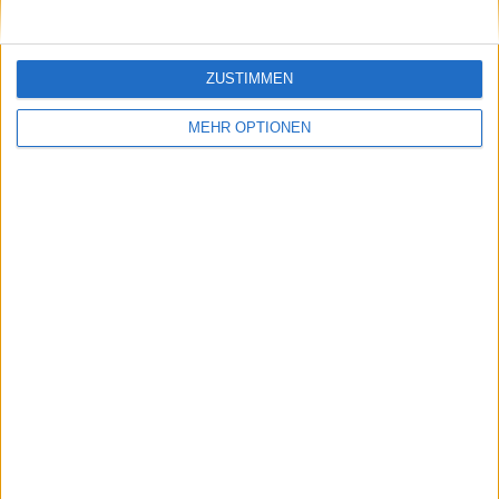
ANZAHL DER SPIELE NACH WOCHE
MONTAG
DIENSTAG
MITTWOCH
DONNERSTAG
FREITAG
ZUSTIMMEN
-
-
-
3
-
- %
- %
- %
100%
- %
MEHR OPTIONEN
SAMSTAG
SONNTAG
-
-
- %
- %
ANZAHL DER SPIELE NACH MONAT
JANUAR
FEBRUAR
MÄRZ
APRIL
MAI
JUNI
JULI
AUGUST
-
-
-
-
-
-
1
2
- %
- %
- %
- %
- %
- %
33,33%
66,67%
SEPTEMBER
OKTOBER
NOVEMBER
DEZEMBER
-
-
-
-
- %
- %
- %
- %