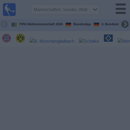
Fußball im
TV
Fernsehprogramm
FIFA Weltmeisterschaft 2026
Bundesliga
2. Bundesliga
Spiele
Mannschaften
Wettbewerbe
Sender
Sport
im
Fernsehen
Nachrichten