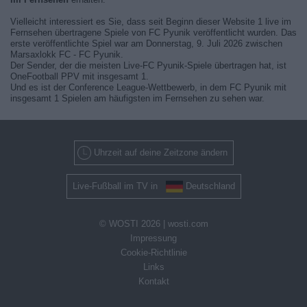
Vielleicht interessiert es Sie, dass seit Beginn dieser Website 1 live im
Fernsehen übertragene Spiele von FC Pyunik veröffentlicht wurden. Das
erste veröffentlichte Spiel war am Donnerstag, 9. Juli 2026 zwischen
Marsaxlokk FC - FC Pyunik.
Der Sender, der die meisten Live-FC Pyunik-Spiele übertragen hat, ist
OneFootball PPV mit insgesamt 1.
Und es ist der Conference League-Wettbewerb, in dem FC Pyunik mit
insgesamt 1 Spielen am häufigsten im Fernsehen zu sehen war.
Uhrzeit auf deine Zeitzone ändern
Live-Fußball im TV in
Deutschland
© WOSTI 2026 |
wosti.com
Impressung
Cookie-Richtlinie
Links
Kontakt