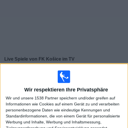
Widget
Live Spiele von FK Košice im TV
×
FK Košice:
Im Moment gibt es kein Spiel im TV. Du
kannst den Suchverlauf einsehen.
Wir respektieren Ihre Privatsphäre
Samstag, 25.04.2026
Wir und unsere 1538 Partner speichern und/oder greifen auf
Informationen wie Cookies auf einem Gerät zu und verarbeiten
18:00
Slovak Super Liga
personenbezogene Daten wie eindeutige Kennungen und
Standardinformationen, die von einem Gerät für personalisierte
FK Košice
Werbung und Inhalte, Werbung und Inhaltsmessung,
Ruzomberok
Zielgruppenforschung und Serviceentwicklung gesendet