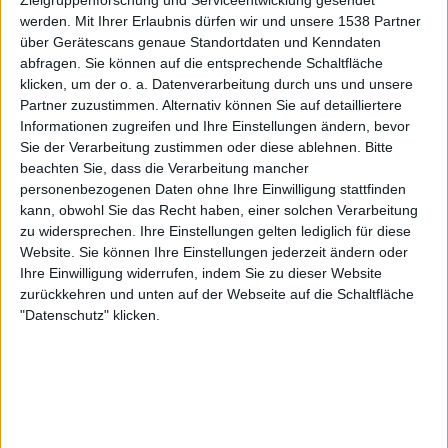
OneFootball PPV
werden.
Mit Ihrer Erlaubnis dürfen wir und unsere 1538 Partner
über Gerätescans genaue Standortdaten und Kenndaten
abfragen. Sie können auf die entsprechende Schaltfläche
Sonntag, 19.04.2026
klicken, um der o. a. Datenverarbeitung durch uns und unsere
18:00
Slovak Super Liga
Partner zuzustimmen. Alternativ können Sie auf detailliertere
Informationen zugreifen und Ihre Einstellungen ändern, bevor
1. FC Tatran Prešov
Sie der Verarbeitung zustimmen oder diese ablehnen.
Bitte
FK Košice
beachten Sie, dass die Verarbeitung mancher
OneFootball PPV
personenbezogenen Daten ohne Ihre Einwilligung stattfinden
kann, obwohl Sie das Recht haben, einer solchen Verarbeitung
zu widersprechen. Ihre Einstellungen gelten lediglich für diese
Sonntag, 12.04.2026
Website. Sie können Ihre Einstellungen jederzeit ändern oder
15:30
Slovak Super Liga
Ihre Einwilligung widerrufen, indem Sie zu dieser Website
zurückkehren und unten auf der Webseite auf die Schaltfläche
KFC Komárno
"Datenschutz" klicken.
FK Košice
OneFootball PPV
Mehr Tage