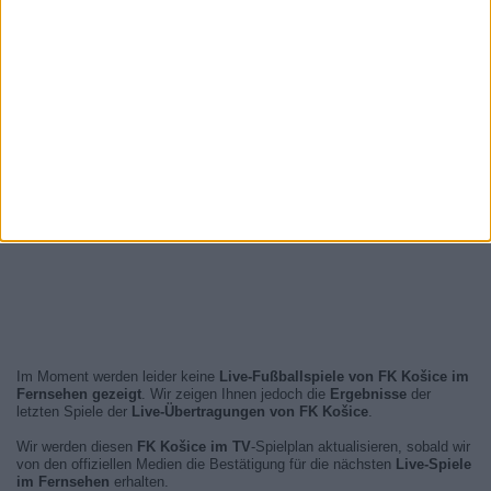
Im Moment werden leider keine
Live-Fußballspiele von FK Košice im
Fernsehen gezeigt
. Wir zeigen Ihnen jedoch die
Ergebnisse
der
letzten Spiele der
Live-Übertragungen von FK Košice
.
Wir werden diesen
FK Košice im TV
-Spielplan aktualisieren, sobald wir
von den offiziellen Medien die Bestätigung für die nächsten
Live-Spiele
im Fernsehen
erhalten.