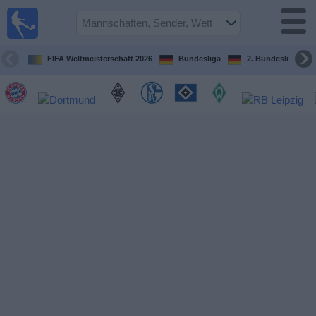
Fußball im
TV
Fernsehprogramm
FIFA Weltmeisterschaft 2026
Bundesliga
2. Bundesliga
Spiele
Mannschaften
Wettbewerbe
Sender
Sport
im
Fernsehen
Nachrichten