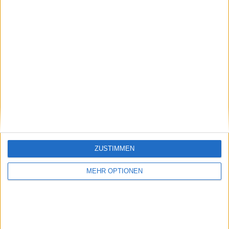
WETTBEWERBE
VS Skalica
GEGNER
RANGLISTE NACH MANNSCHAFTEN
Skalica
9 (10,11%)
Dun. Streda
8 (8,99%)
Trnava
8 (8,99%)
Michalovce
8 (8,99%)
Podbrezova
8 (8,99%)
Gesamtrangliste anzeigen
RANGLISTE NACH WETTBEWERBEN
ZUSTIMMEN
Slovak Super Liga
89 (100%)
Gesamtrangliste anzeigen
MEHR OPTIONEN
ANZAHL DER SPIELE NACH WOCHE
MONTAG
DIENSTAG
MITTWOCH
DONNERSTAG
FREITAG