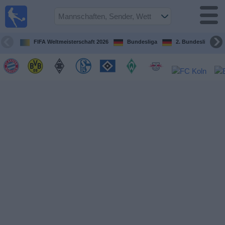
Fußball im
TV
Fernsehprogramm
FIFA Weltmeisterschaft 2026
Bundesliga
2. Bundesliga
Spiele
Mannschaften
Wettbewerbe
Sender
Sport
im
Fernsehen
Nachrichten