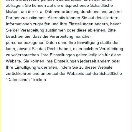
14:00
Regionalliga West
abfragen. Sie können auf die entsprechende Schaltfläche
klicken, um der o. a. Datenverarbeitung durch uns und unsere
Freiberg
Partner zuzustimmen. Alternativ können Sie auf detailliertere
FC 08 Homburg
Informationen zugreifen und Ihre Einstellungen ändern, bevor
Sie der Verarbeitung zustimmen oder diese ablehnen.
Bitte
beachten Sie, dass die Verarbeitung mancher
personenbezogenen Daten ohne Ihre Einwilligung stattfinden
OneFootball PPV
kann, obwohl Sie das Recht haben, einer solchen Verarbeitung
zu widersprechen. Ihre Einstellungen gelten lediglich für diese
Website. Sie können Ihre Einstellungen jederzeit ändern oder
STATISTISCHE DATEN DES TEAMS FC 08 HOMBURG IM
Ihre Einwilligung widerrufen, indem Sie zu dieser Website
FERNSEHEN IN DEUTSCHLAND
zurückkehren und unten auf der Webseite auf die Schaltfläche
"Datenschutz" klicken.
Stand heute
07.08.2026
und seitdem diese Website die statistischen
Daten darüber sammelt, wann und wo die Spiele von
Fußball
des Teams
FC 08 Homburg
in
Deutschland
im Fernsehen ausgestrahlt werden, was
am
20.08.2016
war, können wir folgende Daten angeben:
154
TV-ÜBERTRAGUNGEN