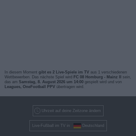
In diesem Moment
gibt es 2 Live-Spiele im TV
aus 1 verschiedenen
Wettbewerben. Das nächste Spiel wird
FC 08 Homburg - Mainz II
sein,
das am
Samstag, 8. August 2026 um 14:00
gespielt wird und von
Leagues, OneFootball PPV
übertragen wird.
Uhrzeit auf deine Zeitzone ändern
Live-Fußball im TV in
Deutschland