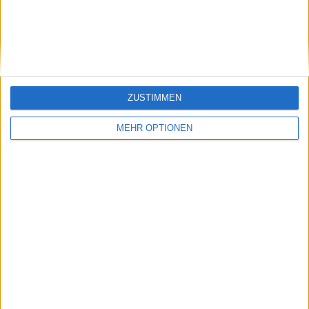
Steinbach Haiger
8 (5,19%)
Gesamtrangliste anzeigen
RANGLISTE NACH WETTBEWERBEN
Regionalliga West
143 (92,86%)
ZUSTIMMEN
DFB-Pokal
5 (3,25%)
Sudbadischerpokal
3 (1,95%)
MEHR OPTIONEN
Regionalpokal
3 (1,95%)
Gesamtrangliste anzeigen
ANZAHL DER SPIELE NACH WOCHE
MONTAG
DIENSTAG
MITTWOCH
DONNERSTAG
FREITAG
4
14
3
-
20
2,6%
9,09%
1,95%
- %
12,99%
SAMSTAG
SONNTAG
92
21