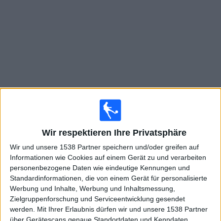
Widget
Live Spiele von FC 08 Homburg im TV
Morgen samstag, 08.08.2026
Wir respektieren Ihre Privatsphäre
14:00
Regionalliga West
Wir und unsere 1538 Partner speichern und/oder greifen auf
Informationen wie Cookies auf einem Gerät zu und verarbeiten
FC 08 Homburg
personenbezogene Daten wie eindeutige Kennungen und
Mainz II
Standardinformationen, die von einem Gerät für personalisierte
Leagues
OneFootball PPV
Werbung und Inhalte, Werbung und Inhaltsmessung,
Zielgruppenforschung und Serviceentwicklung gesendet
werden.
Mit Ihrer Erlaubnis dürfen wir und unsere 1538 Partner
Samstag, 15.08.2026
über Gerätescans genaue Standortdaten und Kenndaten