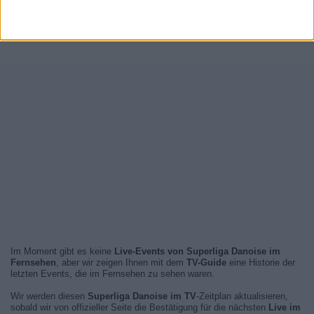
Im Moment gibt es keine
Live-Events von Superliga Danoise im
Fernsehen
, aber wir zeigen Ihnen mit dem
TV-Guide
eine Historie der
letzten Events, die im Fernsehen zu sehen waren.
Wir werden diesen
Superliga Danoise im TV
-Zeitplan aktualisieren,
sobald wir von offizieller Seite die Bestätigung für die nächsten
Live im