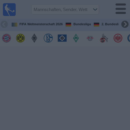
Fußball im
TV
Fernsehprogramm
FIFA Weltmeisterschaft 2026
Bundesliga
2. Bundesliga
Spiele
Mannschaften
Wettbewerbe
Sender
Sport
im
Fernsehen
Nachrichten