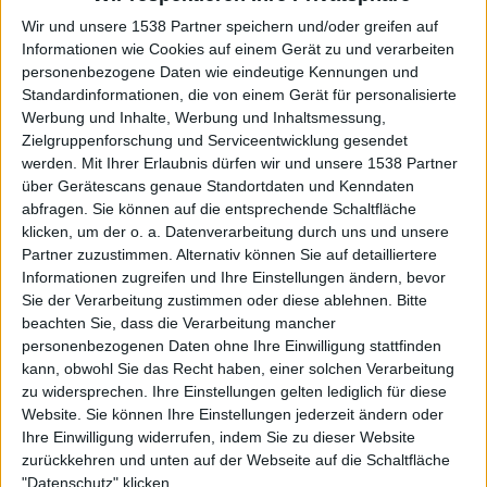
Fanatiz (Live ansehen)
Wir und unsere 1538 Partner speichern und/oder greifen auf
Informationen wie Cookies auf einem Gerät zu und verarbeiten
Sonntag, 10.05.2026
personenbezogene Daten wie eindeutige Kennungen und
Standardinformationen, die von einem Gerät für personalisierte
14:00
Superliga Danoise
Werbung und Inhalte, Werbung und Inhaltsmessung,
Zielgruppenforschung und Serviceentwicklung gesendet
Nordsjaelland
werden.
Mit Ihrer Erlaubnis dürfen wir und unsere 1538 Partner
Midtjylland
über Gerätescans genaue Standortdaten und Kenndaten
Fanatiz (Live ansehen)
abfragen. Sie können auf die entsprechende Schaltfläche
klicken, um der o. a. Datenverarbeitung durch uns und unsere
Partner zuzustimmen. Alternativ können Sie auf detailliertere
Sonntag, 26.04.2026
Informationen zugreifen und Ihre Einstellungen ändern, bevor
20:00
Superliga Danoise
Sie der Verarbeitung zustimmen oder diese ablehnen.
Bitte
beachten Sie, dass die Verarbeitung mancher
AGF Aarhus
personenbezogenen Daten ohne Ihre Einwilligung stattfinden
Midtjylland
kann, obwohl Sie das Recht haben, einer solchen Verarbeitung
zu widersprechen. Ihre Einstellungen gelten lediglich für diese
Fanatiz (Live ansehen)
Website. Sie können Ihre Einstellungen jederzeit ändern oder
Ihre Einwilligung widerrufen, indem Sie zu dieser Website
Mehr Tage
zurückkehren und unten auf der Webseite auf die Schaltfläche
"Datenschutz" klicken.