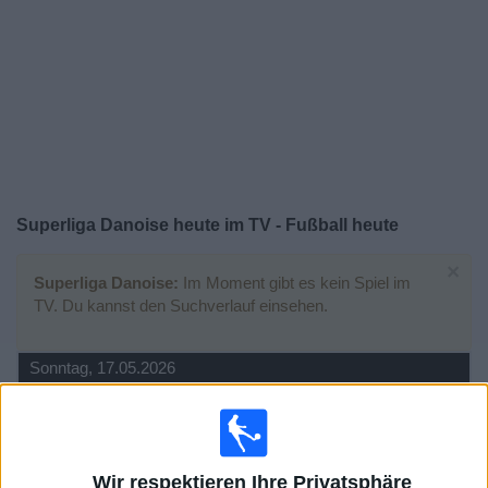
Widget
Superliga Danoise heute im TV - Fußball heute
×
Superliga Danoise:
Im Moment gibt es kein Spiel im
TV. Du kannst den Suchverlauf einsehen.
Sonntag, 17.05.2026
18:00
Superliga Danoise
Midtjylland
Brondby IF
Wir respektieren Ihre Privatsphäre