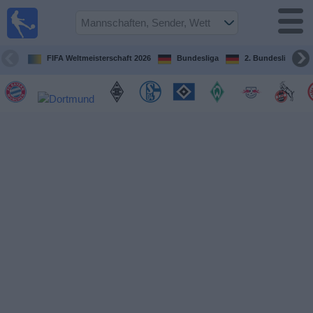
Fußball im
TV
Fernsehprogramm
FIFA Weltmeisterschaft 2026
Bundesliga
2. Bundesliga
Spiele
Mannschaften
Wettbewerbe
Sender
Sport
im
Fernsehen
Nachrichten