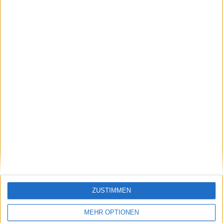
67 Auswärtsspiele
50%
GESAMT
MAXIMAL
GESAMT
4
12
41
WETTBEWERBE
VS Silkeborg
GEGNER
RANGLISTE NACH MANNSCHAFTEN
Silkeborg
12 (8,96%)
Brondby IF
12 (8,96%)
FC Copenhagen
10 (7,46%)
Odense
8 (5,97%)
Nordsjaelland
8 (5,97%)
Gesamtrangliste anzeigen
RANGLISTE NACH WETTBEWERBEN
ZUSTIMMEN
Superliga Danoise
95 (70,9%)
MEHR OPTIONEN
Europa League
25 (18,66%)