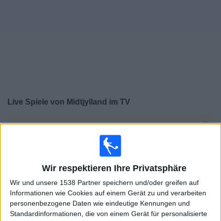
Widget
Live Spiele von Midtjylland im TV
×
Midtjylland:
Im Moment gibt es kein Spiel im TV. Du
kannst den Suchverlauf einsehen.
Donnerstag, 30.07.2026
Wir respektieren Ihre Privatsphäre
19:00
Wir und unsere 1538 Partner speichern und/oder greifen auf
Europa League
Informationen wie Cookies auf einem Gerät zu und verarbeiten
2. Qualifikationsrunde
personenbezogene Daten wie eindeutige Kennungen und
Midtjylland
Standardinformationen, die von einem Gerät für personalisierte