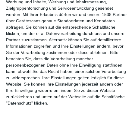
Werbung und Inhalte, Werbung und Inhaltsmessung,
Besiktas
Zielgruppenforschung und Serviceentwicklung gesendet
Sportdigital+ App
Sportdigital.de
Bild.de
werden.
Mit Ihrer Erlaubnis dürfen wir und unsere 1538 Partner
Sportdigital Fussball
über Gerätescans genaue Standortdaten und Kenndaten
abfragen. Sie können auf die entsprechende Schaltfläche
Sonntag, 17.05.2026
klicken, um der o. a. Datenverarbeitung durch uns und unsere
Partner zuzustimmen. Alternativ können Sie auf detailliertere
18:00
Superliga Danoise
Informationen zugreifen und Ihre Einstellungen ändern, bevor
Sie der Verarbeitung zustimmen oder diese ablehnen.
Bitte
Midtjylland
beachten Sie, dass die Verarbeitung mancher
Brondby IF
personenbezogenen Daten ohne Ihre Einwilligung stattfinden
Fanatiz (Live ansehen)
kann, obwohl Sie das Recht haben, einer solchen Verarbeitung
zu widersprechen. Ihre Einstellungen gelten lediglich für diese
Website. Sie können Ihre Einstellungen jederzeit ändern oder
Sonntag, 10.05.2026
Ihre Einwilligung widerrufen, indem Sie zu dieser Website
14:00
Superliga Danoise
zurückkehren und unten auf der Webseite auf die Schaltfläche
"Datenschutz" klicken.
Nordsjaelland
Midtjylland
Fanatiz (Live ansehen)