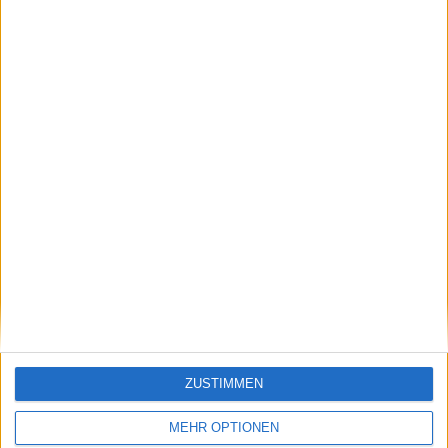
FFF TV YouTube
7 (87,5%)
Magenta Sport
1 (12,5%)
Gesamtrangliste anzeigen
DURCHSCHNITT
TAGE
GESAMT
1
517
2
KANÄLE PRO
OHNE
TV-KANÄLE
SPIEL
KOSTENLOSES
SPIEL
1 Bezahlsender
50%
1 Free-TV-Sender
50%
GESAMT
GESAMT
10
2
ZUSTIMMEN
Total equipos
CANALES
MEHR OPTIONEN
Rangliste der Teams nach Anzahl der Spiele