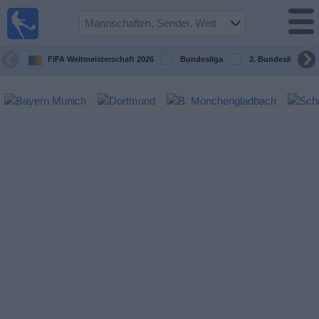
Fußball im
TV
Fernsehprogramm
FIFA Weltmeisterschaft 2026
Bundesliga
2. Bundesliga
Spiele
Mannschaften
Wettbewerbe
Sender
Sport
im
Fernsehen
Nachrichten