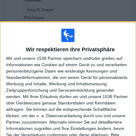
Paris FC Frauen
PSG Frauen
Magenta Sport
Freitag, 07.03.2025
Wir respektieren Ihre Privatsphäre
18:30
Coupe de France Féminine
Wir und unsere 1538 Partner speichern und/oder greifen auf
Informationen wie Cookies auf einem Gerät zu und verarbeiten
personenbezogene Daten wie eindeutige Kennungen und
Standardinformationen, die von einem Gerät für personalisierte
Werbung und Inhalte, Werbung und Inhaltsmessung,
Le Havre W
Zielgruppenforschung und Serviceentwicklung gesendet
Paris FC Frauen
werden.
Mit Ihrer Erlaubnis dürfen wir und unsere 1538 Partner
FFF TV YouTube
über Gerätescans genaue Standortdaten und Kenndaten
abfragen. Sie können auf die entsprechende Schaltfläche
klicken, um der o. a. Datenverarbeitung durch uns und unsere
Sonntag, 09.02.2025
Partner zuzustimmen. Alternativ können Sie auf detailliertere
14:30
Coupe de France Féminine
Informationen zugreifen und Ihre Einstellungen ändern, bevor
Sie der Verarbeitung zustimmen oder diese ablehnen.
Bitte