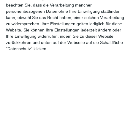
beachten Sie, dass die Verarbeitung mancher
personenbezogenen Daten ohne Ihre Einwilligung stattfinden
kann, obwohl Sie das Recht haben, einer solchen Verarbeitung
Paris FC Frauen
zu widersprechen. Ihre Einstellungen gelten lediglich für diese
Website. Sie können Ihre Einstellungen jederzeit ändern oder
Dijon Frauen
Ihre Einwilligung widerrufen, indem Sie zu dieser Website
FFF TV YouTube
zurückkehren und unten auf der Webseite auf die Schaltfläche
14:30
Coupe de France Féminine
"Datenschutz" klicken.
Le Havre W
Toulouse Féminines
FFF TV YouTube
14:30
Coupe de France Féminine