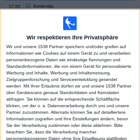
17:00
Bundesliga
A. Lustenau
Wolfsberger AC
Wir respektieren Ihre Privatsphäre
OneFootball PPV
Sky Sport Austria 1
Wir und unsere 1538 Partner speichern und/oder greifen auf
19:30
Bundesliga
Informationen wie Cookies auf einem Gerät zu und verarbeiten
personenbezogene Daten wie eindeutige Kennungen und
Sturm Graz
Standardinformationen, die von einem Gerät für personalisierte
Altach
Werbung und Inhalte, Werbung und Inhaltsmessung,
Zielgruppenforschung und Serviceentwicklung gesendet
OneFootball PPV
Sky Sport Austria 1
werden.
Mit Ihrer Erlaubnis dürfen wir und unsere 1538 Partner
über Gerätescans genaue Standortdaten und Kenndaten
Sonntag, 16.08.2026
abfragen. Sie können auf die entsprechende Schaltfläche
klicken, um der o. a. Datenverarbeitung durch uns und unsere
17:00
Bundesliga
Partner zuzustimmen. Alternativ können Sie auf detailliertere
Informationen zugreifen und Ihre Einstellungen ändern, bevor
Hartberg
Sie der Verarbeitung zustimmen oder diese ablehnen.
Bitte
beachten Sie, dass die Verarbeitung mancher
Austria Vienna
personenbezogenen Daten ohne Ihre Einwilligung stattfinden