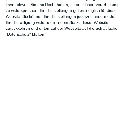
kann, obwohl Sie das Recht haben, einer solchen Verarbeitung
OneFootball PPV
Sky Sport Austria 1
zu widersprechen. Ihre Einstellungen gelten lediglich für diese
Website. Sie können Ihre Einstellungen jederzeit ändern oder
17:00
Bundesliga
Ihre Einwilligung widerrufen, indem Sie zu dieser Website
zurückkehren und unten auf der Webseite auf die Schaltfläche
Tirol
"Datenschutz" klicken.
Salzburg
OneFootball PPV
Sky Sport Austria 1
19:00
Bundesliga
SK Rapid
Grazer AK
OneFootball PPV
Sky Sport Austria 1