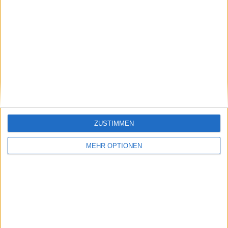
SPIEL
KOSTENLOSES
SPIEL
28 Bezahlsender
100%
0 Free-TV-Sender
0%
GESAMT
GESAMT
20
28
Total equipos
CANALES
ZUSTIMMEN
Rangliste der Teams nach Anzahl der Spiele
MEHR OPTIONEN
SK Rapid
340 (17,69%)
Austria Vienna
338 (17,59%)
Wolfsberger AC
333 (17,33%)
Sturm Graz
332 (17,27%)
Salzburg
329 (17,12%)
Gesamtrangliste anzeigen