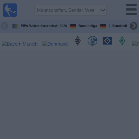
Fußball im
TV
Fernsehprogramm
FIFA Weltmeisterschaft 2026
Bundesliga
2. Bundesliga
Spiele
Mannschaften
Wettbewerbe
Sender
Sport
im
Fernsehen
Nachrichten