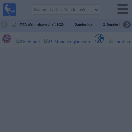
Fußball im
TV
Fernsehprogramm
FIFA Weltmeisterschaft 2026
Bundesliga
2. Bundesliga
Spiele
Mannschaften
Wettbewerbe
Sender
Sport
im
Fernsehen
Nachrichten