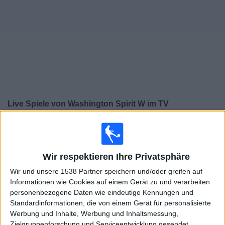
Widget
Live Spiele von Washington Spirit W im TV
Sonntag, 09.08.2026
00:30
NWSL - Frauen
Wir respektieren Ihre Privatsphäre
Washington Spirit W
Wir und unsere 1538 Partner speichern und/oder greifen auf
North Carolina Courage W
Informationen wie Cookies auf einem Gerät zu und verarbeiten
personenbezogene Daten wie eindeutige Kennungen und
Standardinformationen, die von einem Gerät für personalisierte
Werbung und Inhalte, Werbung und Inhaltsmessung,
NWSL+
Zielgruppenforschung und Serviceentwicklung gesendet