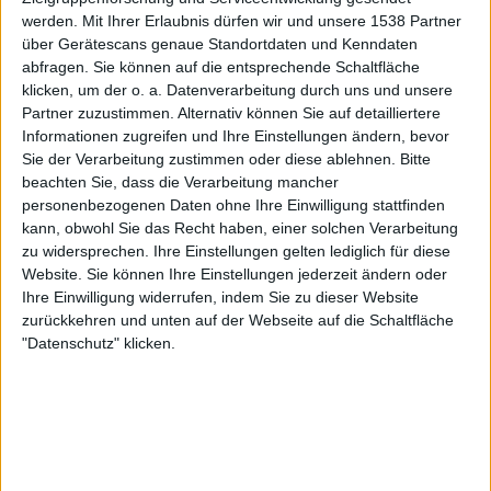
werden.
Mit Ihrer Erlaubnis dürfen wir und unsere 1538 Partner
über Gerätescans genaue Standortdaten und Kenndaten
Montag, 17.08.2026
abfragen. Sie können auf die entsprechende Schaltfläche
03:00
NWSL - Frauen
klicken, um der o. a. Datenverarbeitung durch uns und unsere
Partner zuzustimmen. Alternativ können Sie auf detailliertere
Angel City W
Informationen zugreifen und Ihre Einstellungen ändern, bevor
Sie der Verarbeitung zustimmen oder diese ablehnen.
Bitte
Washington Spirit W
beachten Sie, dass die Verarbeitung mancher
NWSL+
personenbezogenen Daten ohne Ihre Einwilligung stattfinden
kann, obwohl Sie das Recht haben, einer solchen Verarbeitung
Sonntag, 23.08.2026
zu widersprechen. Ihre Einstellungen gelten lediglich für diese
Website. Sie können Ihre Einstellungen jederzeit ändern oder
22:00
NWSL - Frauen
Ihre Einwilligung widerrufen, indem Sie zu dieser Website
zurückkehren und unten auf der Webseite auf die Schaltfläche
Washington Spirit W
"Datenschutz" klicken.
Orlando Pride W
NWSL+