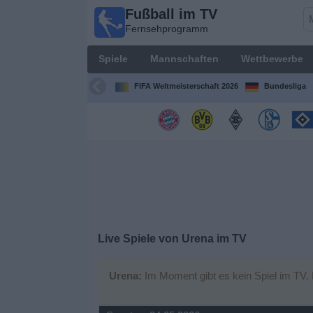
Fußball im TV
Fußball im
Fernsehprogramm
TV
Fernsehprogramm
Spiele
Mannschaften
Wettbewerbe
Spiele
FIFA Weltmeisterschaft 2026
Bundesliga
Mannschaften
Wettbewerbe
Sender
Sport
Live Spiele von Urena im TV
im
Fernsehen
Urena:
Im Moment gibt es kein Spiel im TV.
Nachrichten