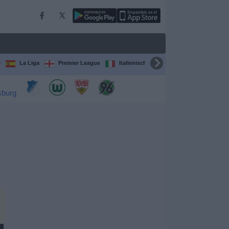
e
La Liga
Premier League
Italienische Serie A
Ligue 1