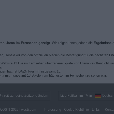
 von Urena im Fernsehen gezeigt
. Wir zeigen Ihnen jedoch die
Ergebnisse
d
ren, sobald wir von den offiziellen Medien die Bestätigung für die nächsten
Li
er Website 13 live im Fernsehen übertragene Spiele von Urena veröffentlicht wu
a.
agen hat, ist DAZN Frei mit insgesamt 13.
na mit insgesamt 13 Spielen am häufigsten im Fernsehen zu sehen war.
hrzeit auf deine Zeitzone ändern
Live-Fußball im TV in
Deutsch
WOSTI 2026 |
wosti.com
Impressung
Cookie-Richtlinie
Links
Konta