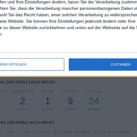
WETTBEWERBE
VS Puerto
GEGNER
fen und Ihre Einstellungen ändern, bevor Sie der Verarbeitung zustim
Cabello B
chten Sie, dass die Verarbeitung mancher personenbezogenen Daten oh
wohl Sie das Recht haben, einer solchen Verarbeitung zu widersprechen
RANGLISTE NACH WETTBEWERBEN
diese Website. Sie können Ihre Einstellungen jederzeit ändern oder Ihre 
e zu dieser Website zurückkehren und unten auf der Webseite auf die 
Liga FUTVE 2
41 (100%)
n.
Gesamtrangliste anzeigen
EHR OPTIONEN
ZUSTIMMEN
HL DER SPIELE NACH WOCHE
CH
DONNERSTAG
FREITAG
SAMSTAG
SONNTAG
2
1
9
24
%
4,88%
2,44%
21,95%
58,54%
HL DER SPIELE NACH MONAT
JUNI
JULI
AUGUST
SEPTEMBER
OKTOBER
NOVEMBER
DEZEMBER