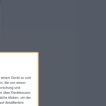
f einem Gerät zu und
n, die von einem
forschung und
ner über Gerätescans
äche klicken, um der
f detailliertere