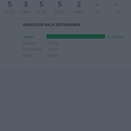
5
3
5
5
2
-
-
12,2%
7,32%
12,2%
12,2%
4,88%
- %
- %
RANGLISTE NACH ZEITSPANNEN
Abend
41 (100%)
Morgen
0 (0%)
Nachmittag
0 (0%)
Nacht
0 (0%)