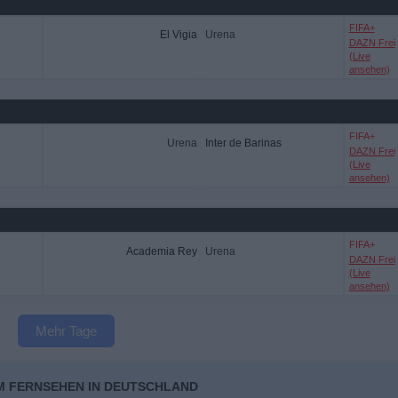
FIFA+
El Vigia
Urena
DAZN Frei
(Live
ansehen)
FIFA+
Urena
Inter de Barinas
DAZN Frei
(Live
ansehen)
FIFA+
Academia Rey
Urena
DAZN Frei
(Live
ansehen)
Mehr Tage
IM FERNSEHEN IN DEUTSCHLAND