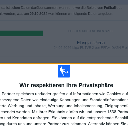
 statistischen Daten darüber sammelt, wann und wo die Spiele von
Fußball
des
hlt werden, was am
09.10.2024
war, können wir folgende Daten angeben:
LETZTES KOSTENLOSES SPIEL
El Vigia - Urena
24.05.2026 Liga FUTVE 2 por FIFA+, DAZN Frei
SPIELE
TAGE
GESAMT
0
74
2
Wir respektieren Ihre Privatsphäre
KONTINUIERLICH
OHNE
TV-KANÄLE
BEZAHLT
KOSTENLOSES
 Partner speichern und/oder greifen auf Informationen wie Cookies au
SPIEL
nbezogene Daten wie eindeutige Kennungen und Standardinformatione
sierte Werbung und Inhalte, Werbung und Inhaltsmessung, Zielgruppen
gesendet werden.
Mit Ihrer Erlaubnis dürfen wir und unsere 1538 Part
GESAMT
MAXIMAL
GESAMT
n und Kenndaten abfragen. Sie können auf die entsprechende Schaltfl
1
6
12
ung durch uns und unsere Partner zuzustimmen. Alternativ können Sie au