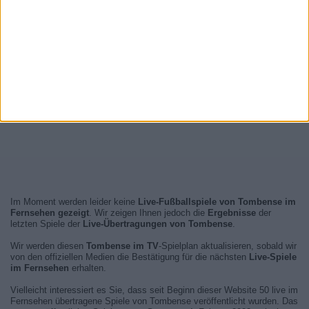
Im Moment werden leider keine
Live-Fußballspiele von Tombense im
Fernsehen gezeigt
. Wir zeigen Ihnen jedoch die
Ergebnisse
der
letzten Spiele der
Live-Übertragungen von Tombense
.
Wir werden diesen
Tombense im TV
-Spielplan aktualisieren, sobald wir
von den offiziellen Medien die Bestätigung für die nächsten
Live-Spiele
im Fernsehen
erhalten.
Vielleicht interessiert es Sie, dass seit Beginn dieser Website 50 live im
Fernsehen übertragene Spiele von Tombense veröffentlicht wurden. Das