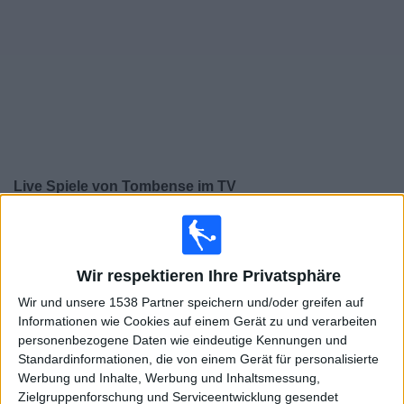
Widget
Live Spiele von Tombense im TV
×
Tombense:
Im Moment gibt es kein Spiel im TV. Du
kannst den Suchverlauf einsehen.
Wir respektieren Ihre Privatsphäre
Wir und unsere 1538 Partner speichern und/oder greifen auf
Samstag, 22.02.2025
Informationen wie Cookies auf einem Gerät zu und verarbeiten
23:00
Staatsmeisterschaft von Minas Gerais
personenbezogene Daten wie eindeutige Kennungen und
Standardinformationen, die von einem Gerät für personalisierte
Tombense
Werbung und Inhalte, Werbung und Inhaltsmessung,
Atletico-MG
Zielgruppenforschung und Serviceentwicklung gesendet