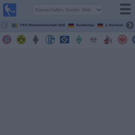
Fußball im
TV
Fernsehprogramm
FIFA Weltmeisterschaft 2026
Bundesliga
2. Bundesliga
Spiele
Mannschaften
Wettbewerbe
Sender
Sport
im
Fernsehen
Nachrichten