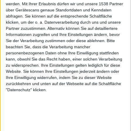
werden.
Mit Ihrer Erlaubnis dürfen wir und unsere 1538 Partner
Fanatiz (Live ansehen)
über Gerätescans genaue Standortdaten und Kenndaten
abfragen. Sie können auf die entsprechende Schaltfläche
Samstag, 15.02.2025
klicken, um der o. a. Datenverarbeitung durch uns und unsere
20:30
Staatsmeisterschaft von Minas Gerais
Partner zuzustimmen. Alternativ können Sie auf detailliertere
Informationen zugreifen und Ihre Einstellungen ändern, bevor
Atletico-MG
Sie der Verarbeitung zustimmen oder diese ablehnen.
Bitte
beachten Sie, dass die Verarbeitung mancher
Tombense
personenbezogenen Daten ohne Ihre Einwilligung stattfinden
Fanatiz (Live ansehen)
kann, obwohl Sie das Recht haben, einer solchen Verarbeitung
zu widersprechen. Ihre Einstellungen gelten lediglich für diese
Mittwoch, 12.02.2025
Website. Sie können Ihre Einstellungen jederzeit ändern oder
Ihre Einwilligung widerrufen, indem Sie zu dieser Website
23:45
Staatsmeisterschaft von Minas Gerais
zurückkehren und unten auf der Webseite auf die Schaltfläche
"Datenschutz" klicken.
Vila Nova MG
Tombense
Fanatiz (Live ansehen)
Mehr Tage