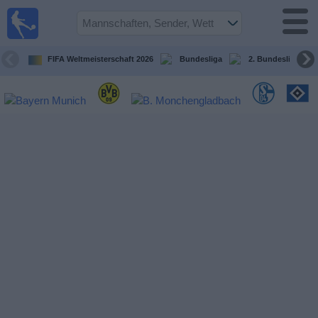
Fußball im
TV
Fernsehprogramm
FIFA Weltmeisterschaft 2026
Bundesliga
2. Bundesliga
Spiele
Mannschaften
Wettbewerbe
Sender
Sport
im
Fernsehen
Nachrichten