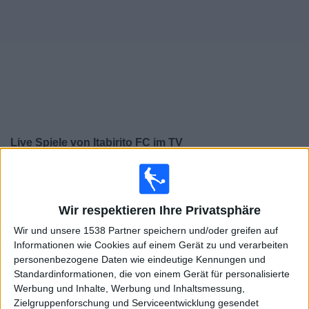
Widget
Live Spiele von Itabirito FC im TV
×
Itabirito FC:
Im Moment gibt es kein Spiel im TV. Du
kannst den Suchverlauf einsehen.
Wir respektieren Ihre Privatsphäre
Wir und unsere 1538 Partner speichern und/oder greifen auf
Mittwoch, 12.02.2025
Informationen wie Cookies auf einem Gerät zu und verarbeiten
23:45
Staatsmeisterschaft von Minas Gerais
personenbezogene Daten wie eindeutige Kennungen und
Standardinformationen, die von einem Gerät für personalisierte
Atletico-MG
Werbung und Inhalte, Werbung und Inhaltsmessung,
Itabirito FC
Zielgruppenforschung und Serviceentwicklung gesendet