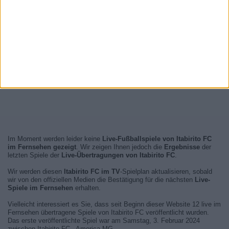
Im Moment werden leider keine
Live-Fußballspiele von Itabirito FC
im Fernsehen gezeigt
. Wir zeigen Ihnen jedoch die
Ergebnisse
der
letzten Spiele der
Live-Übertragungen von Itabirito FC
.
Wir werden diesen
Itabirito FC im TV
-Spielplan aktualisieren, sobald
wir von den offiziellen Medien die Bestätigung für die nächsten
Live-
Spiele im Fernsehen
erhalten.
Vielleicht interessiert es Sie, dass seit Beginn dieser Website 12 live im
Fernsehen übertragene Spiele von Itabirito FC veröffentlicht wurden.
Das erste veröffentlichte Spiel war am Samstag, 3. Februar 2024
zwischen Itabirito FC - America MG.