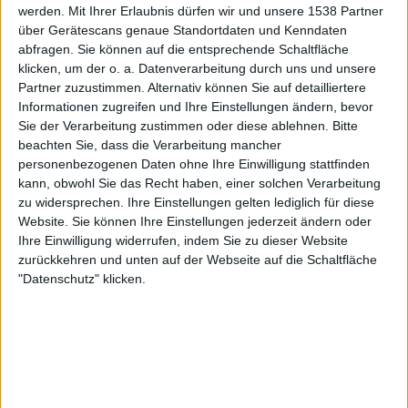
werden.
Mit Ihrer Erlaubnis dürfen wir und unsere 1538 Partner
Fanatiz (Live ansehen)
über Gerätescans genaue Standortdaten und Kenndaten
abfragen. Sie können auf die entsprechende Schaltfläche
Donnerstag, 06.02.2025
klicken, um der o. a. Datenverarbeitung durch uns und unsere
00:00
Partner zuzustimmen. Alternativ können Sie auf detailliertere
Staatsmeisterschaft von Minas Gerais
Informationen zugreifen und Ihre Einstellungen ändern, bevor
Vila Nova MG
Sie der Verarbeitung zustimmen oder diese ablehnen.
Bitte
beachten Sie, dass die Verarbeitung mancher
Itabirito FC
personenbezogenen Daten ohne Ihre Einwilligung stattfinden
Fanatiz (Live ansehen)
kann, obwohl Sie das Recht haben, einer solchen Verarbeitung
zu widersprechen. Ihre Einstellungen gelten lediglich für diese
Sonntag, 02.02.2025
Website. Sie können Ihre Einstellungen jederzeit ändern oder
Ihre Einwilligung widerrufen, indem Sie zu dieser Website
20:00
Staatsmeisterschaft von Minas Gerais
zurückkehren und unten auf der Webseite auf die Schaltfläche
"Datenschutz" klicken.
Itabirito FC
SC Aymorés
Fanatiz (Live ansehen)
Mehr Tage