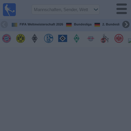
Fußball im
TV
Fernsehprogramm
FIFA Weltmeisterschaft 2026
Bundesliga
2. Bundesliga
Spiele
Mannschaften
Wettbewerbe
Sender
Sport
im
Fernsehen
Nachrichten