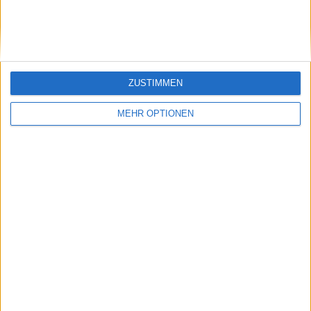
Gesamtrangliste anzeigen
ANZAHL DER SPIELE NACH WOCHE
ZUSTIMMEN
MONTAG
DIENSTAG
MITTWOCH
DONNERSTAG
FREITAG
-
-
-
-
2
MEHR OPTIONEN
- %
- %
- %
- %
40%
SAMSTAG
SONNTAG
3
-
60%
- %
ANZAHL DER SPIELE NACH MONAT
JANUAR
FEBRUAR
MÄRZ
APRIL
MAI
JUNI
JULI
AUGUST
-
1
-
1
1
-
1
-
- %
20%
- %
20%
20%
- %
20%
- %
SEPTEMBER
OKTOBER
NOVEMBER
DEZEMBER