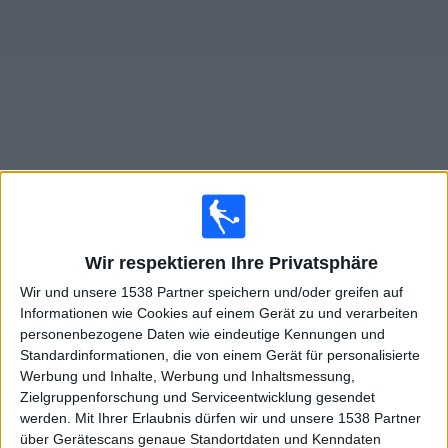
Widget
Live Spiele von Queen's Park im TV
×
Queen's Park:
Im Moment gibt es kein Spiel im TV. Du
Wir respektieren Ihre Privatsphäre
kannst den Suchverlauf einsehen.
Wir und unsere 1538 Partner speichern und/oder greifen auf
Informationen wie Cookies auf einem Gerät zu und verarbeiten
personenbezogene Daten wie eindeutige Kennungen und
Samstag, 18.07.2026
Standardinformationen, die von einem Gerät für personalisierte
18:00
League Cup
Werbung und Inhalte, Werbung und Inhaltsmessung,
Zielgruppenforschung und Serviceentwicklung gesendet
Aberdeen
werden.
Mit Ihrer Erlaubnis dürfen wir und unsere 1538 Partner
Queen's Park
über Gerätescans genaue Standortdaten und Kenndaten