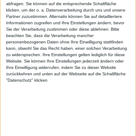
abfragen. Sie können auf die entsprechende Schaltfläche
Sportdigital.de
Sportdigital+ App
klicken, um der o. a. Datenverarbeitung durch uns und unsere
OneFootball PPV
Sportdigital Fussball
Partner zuzustimmen. Alternativ können Sie auf detailliertere
Informationen zugreifen und Ihre Einstellungen ändern, bevor
Sie der Verarbeitung zustimmen oder diese ablehnen.
Bitte
STATISTISCHE DATEN DES TEAMS QUEEN'S PARK IM
beachten Sie, dass die Verarbeitung mancher
FERNSEHEN IN DEUTSCHLAND
personenbezogenen Daten ohne Ihre Einwilligung stattfinden
kann, obwohl Sie das Recht haben, einer solchen Verarbeitung
Stand heute
07.08.2026
und seitdem diese Website die statistischen
zu widersprechen. Ihre Einstellungen gelten lediglich für diese
Daten darüber sammelt, wann und wo die Spiele von
Fußball
des Teams
Website. Sie können Ihre Einstellungen jederzeit ändern oder
Queen's Park
in
Deutschland
im Fernsehen ausgestrahlt werden, was
Ihre Einwilligung widerrufen, indem Sie zu dieser Website
am
04.11.2022
war, können wir folgende Daten angeben:
zurückkehren und unten auf der Webseite auf die Schaltfläche
5
"Datenschutz" klicken.
TV-ÜBERTRAGUNGEN
1 Kostenlose Spiele
20%
4 Bezahlspiele
80%
LETZTES KOSTENLOSES SPIEL