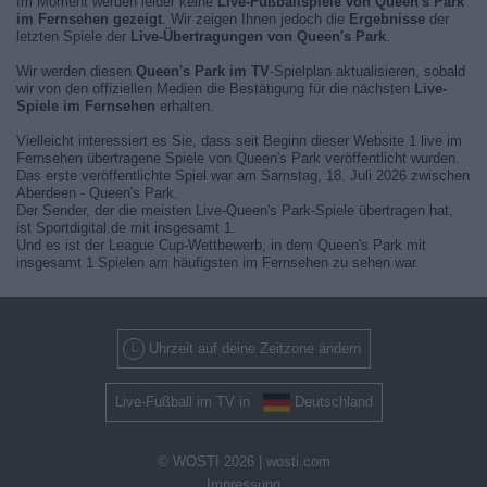
Im Moment werden leider keine
Live-Fußballspiele von Queen's Park
im Fernsehen gezeigt
. Wir zeigen Ihnen jedoch die
Ergebnisse
der
letzten Spiele der
Live-Übertragungen von Queen's Park
.
Wir werden diesen
Queen's Park im TV
-Spielplan aktualisieren, sobald
wir von den offiziellen Medien die Bestätigung für die nächsten
Live-
Spiele im Fernsehen
erhalten.
Vielleicht interessiert es Sie, dass seit Beginn dieser Website 1 live im
Fernsehen übertragene Spiele von Queen's Park veröffentlicht wurden.
Das erste veröffentlichte Spiel war am Samstag, 18. Juli 2026 zwischen
Aberdeen - Queen's Park.
Der Sender, der die meisten Live-Queen's Park-Spiele übertragen hat,
ist Sportdigital.de mit insgesamt 1.
Und es ist der League Cup-Wettbewerb, in dem Queen's Park mit
insgesamt 1 Spielen am häufigsten im Fernsehen zu sehen war.
Uhrzeit auf deine Zeitzone ändern
Live-Fußball im TV in
Deutschland
© WOSTI 2026 |
wosti.com
Impressung