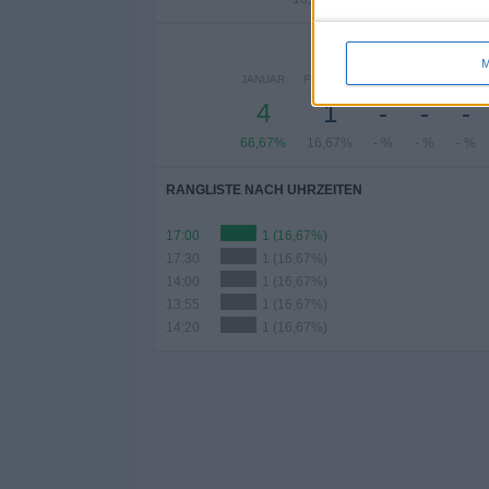
ANZA
M
JANUAR
FEBRUAR
MÄRZ
APRIL
MAI
4
1
-
-
-
66,67%
16,67%
- %
- %
- %
RANGLISTE NACH UHRZEITEN
17:00
1 (16,67%)
17:30
1 (16,67%)
14:00
1 (16,67%)
13:55
1 (16,67%)
14:20
1 (16,67%)