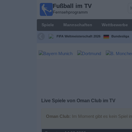
Fußball im TV
Fußball im
Fernsehprogramm
TV
Fernsehprogramm
Spiele
Mannschaften
Wettbewerbe
Spiele
FIFA Weltmeisterschaft 2026
Bundesliga
Mannschaften
Wettbewerbe
Sender
Sport
Live Spiele von Oman Club im TV
im
Fernsehen
Oman Club:
Im Moment gibt es kein Spiel i
Nachrichten