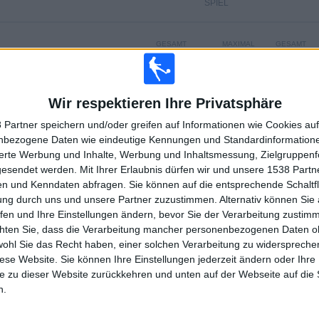
SPIEL
GESAMT
MAXIMAL
GESAMT
1
2
4
WETTBEWERBE
VS Dhofar
GEGNER
Wir respektieren Ihre Privatsphäre
RANGLISTE NACH WETTBEWERBEN
 Partner speichern und/oder greifen auf Informationen wie Cookies au
nbezogene Daten wie eindeutige Kennungen und Standardinformatione
Sultan Cup
6 (100%)
sierte Werbung und Inhalte, Werbung und Inhaltsmessung, Zielgruppen
gesendet werden.
Mit Ihrer Erlaubnis dürfen wir und unsere 1538 Part
Gesamtrangliste anzeigen
n und Kenndaten abfragen. Sie können auf die entsprechende Schaltfl
ung durch uns und unsere Partner zuzustimmen. Alternativ können Sie au
fen und Ihre Einstellungen ändern, bevor Sie der Verarbeitung zustim
chten Sie, dass die Verarbeitung mancher personenbezogenen Daten oh
wohl Sie das Recht haben, einer solchen Verarbeitung zu widersprechen
HL DER SPIELE NACH WOCHE
diese Website. Sie können Ihre Einstellungen jederzeit ändern oder Ihre 
e zu dieser Website zurückkehren und unten auf der Webseite auf die 
WOCH
DONNERSTAG
FREITAG
SAMSTAG
SONNTAG
n.
-
1
-
3
-
%
16,67%
- %
50%
- %