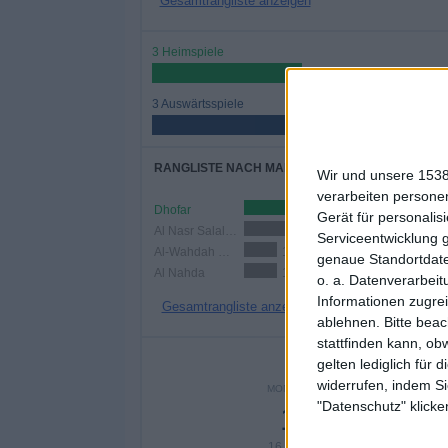
Gesamtrangliste anzeigen
3 Heimspiele
50%
3 Auswärtsspiele
50%
RANGLISTE NACH MANNSCHAFTEN
Wir und unsere 1538
verarbeiten persone
Dhofar
2 (33,33%)
Gerät für personali
Al Nasr Salalah
2 (33,33%)
Serviceentwicklung 
Al-Wahdah SC Oman
1 (16,67%)
genaue Standortdate
Al Nahda
1 (16,67%)
o. a. Datenverarbeit
Informationen zugrei
Gesamtrangliste anzeigen
ablehnen.
Bitte bea
stattfinden kann, ob
ANZA
gelten lediglich für 
widerrufen, indem Si
MONTAG
DIENSTAG
MITT
"Datenschutz" klicke
1
1
16,67%
16,67%
- 