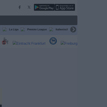
e
La Liga
Premier League
Italienische Serie A
Ligue 1