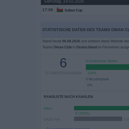
Samstag, 14.02.2026
17:00
Sultan Cup
Widget
STATISTISCHE DATEN DES TEAMS OMAN C
Stand heute
06.08.2026
und seitdem diese Website die
Teams
Oman Club
in
Deutschland
im Fernsehen ausge
6
6 Kostenlose Spiele
TV-ÜBERTRAGUNGEN
100%
0 Bezahlspiele
0%
RANGLISTE NACH KANÄLEN
FIFA+
6 (100%)
DAZN Frei
5 (