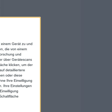
f einem Gerät zu und
n, die von einem
forschung und
ner über Gerätescans
äche klicken, um der
f detailliertere
men oder diese
ne Ihre Einwilligung
. Ihre Einstellungen
Einwilligung
Schaltfläche