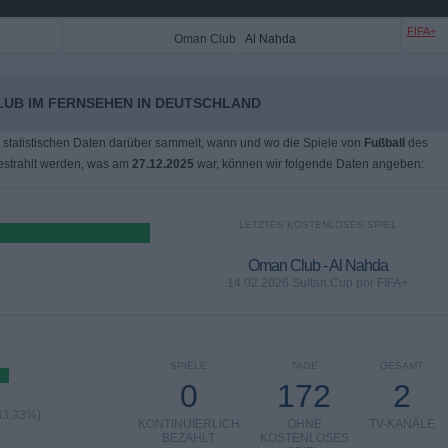
FIFA+
Oman Club
Al Nahda
LUB IM FERNSEHEN IN DEUTSCHLAND
 statistischen Daten darüber sammelt, wann und wo die Spiele von
Fußball
des
strahlt werden, was am
27.12.2025
war, können wir folgende Daten angeben:
LETZTES KOSTENLOSES SPIEL
Oman Club - Al Nahda
14.02.2026 Sultan Cup por FIFA+
SPIELE
TAGE
GESAMT
0
172
2
83,33%)
KONTINUIERLICH
OHNE
TV-KANÄLE
BEZAHLT
KOSTENLOSES