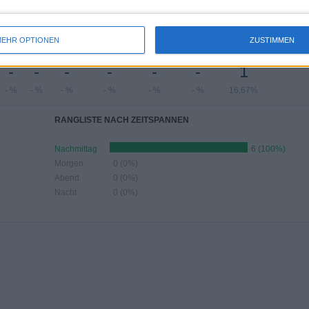
HL DER SPIELE NACH MONAT
EHR OPTIONEN
ZUSTIMMEN
JUNI
JULI
AUGUST
SEPTEMBER
OKTOBER
NOVEMBER
DEZEMBER
-
-
-
-
-
-
1
- %
- %
- %
- %
- %
- %
16,67%
RANGLISTE NACH ZEITSPANNEN
Nachmittag
6 (100%)
Morgen
0 (0%)
Abend
0 (0%)
Nacht
0 (0%)