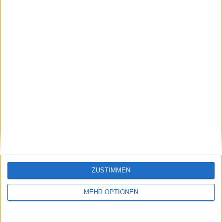
1 Heimspiele
25%
3 Auswärtsspiele
75%
GESAMT
MAXIMAL
GESAMT
1
2
3
WETTBEWERBE
VS Boca
GEGNER
Juniors
RANGLISTE NACH MANNSCHAFTEN
Boca Juniors
2 (50%)
Sao Paulo
1 (25%)
Millonarios
1 (25%)
Gesamtrangliste anzeigen
ZUSTIMMEN
MEHR OPTIONEN
RANGLISTE NACH WETTBEWERBEN
Copa Sudamericana
4 (100%)