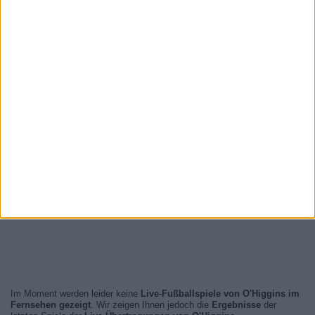
Im Moment werden leider keine
Live-Fußballspiele von O'Higgins im
Fernsehen gezeigt
. Wir zeigen Ihnen jedoch die
Ergebnisse
der