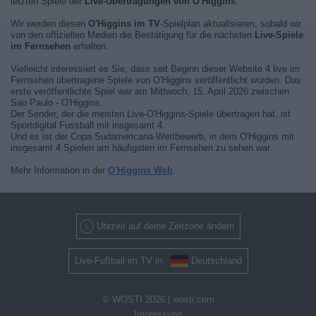
letzten Spiele der
Live-Übertragungen von O'Higgins
.
Wir werden diesen
O'Higgins im TV
-Spielplan aktualisieren, sobald wir
von den offiziellen Medien die Bestätigung für die nächsten
Live-Spiele
im Fernsehen
erhalten.
Vielleicht interessiert es Sie, dass seit Beginn dieser Website 4 live im
Fernsehen übertragene Spiele von O'Higgins veröffentlicht wurden. Das
erste veröffentlichte Spiel war am Mittwoch, 15. April 2026 zwischen
Sao Paulo - O'Higgins.
Der Sender, der die meisten Live-O'Higgins-Spiele übertragen hat, ist
Sportdigital Fussball mit insgesamt 4.
Und es ist der Copa Sudamericana-Wettbewerb, in dem O'Higgins mit
insgesamt 4 Spielen am häufigsten im Fernsehen zu sehen war.
Mehr Information in der
O'Higgins Web
.
Uhrzeit auf deine Zeitzone ändern
Live-Fußball im TV in
Deutschland
© WOSTI 2026 |
wosti.com
Impressung