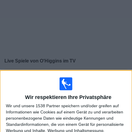
Widget
Live Spiele von O'Higgins im TV
×
O'Higgins:
Im Moment gibt es kein Spiel im TV. Du
kannst den Suchverlauf einsehen.
Wir respektieren Ihre Privatsphäre
Freitag, 31.07.2026
Wir und unsere 1538 Partner speichern und/oder greifen auf
02:30
Copa Sudamericana
Informationen wie Cookies auf einem Gerät zu und verarbeiten
Playoffs
personenbezogene Daten wie eindeutige Kennungen und
Standardinformationen, die von einem Gerät für personalisierte
O'Higgins
Werbung und Inhalte, Werbung und Inhaltsmessung,