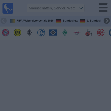
Fußball im
TV
Fernsehprogramm
FIFA Weltmeisterschaft 2026
Bundesliga
2. Bundesliga
Spiele
Mannschaften
Wettbewerbe
Sender
Sport
im
Fernsehen
Nachrichten