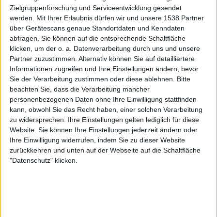
Boca Juniors
Zielgruppenforschung und Serviceentwicklung gesendet
Sportdigital.de
Sportdigital+ App
werden.
Mit Ihrer Erlaubnis dürfen wir und unsere 1538 Partner
über Gerätescans genaue Standortdaten und Kenndaten
Sportdigital Fussball
abfragen. Sie können auf die entsprechende Schaltfläche
klicken, um der o. a. Datenverarbeitung durch uns und unsere
Freitag, 24.07.2026
Partner zuzustimmen. Alternativ können Sie auf detailliertere
02:30
Copa Sudamericana
Informationen zugreifen und Ihre Einstellungen ändern, bevor
Playoffs
Sie der Verarbeitung zustimmen oder diese ablehnen.
Bitte
beachten Sie, dass die Verarbeitung mancher
Boca Juniors
personenbezogenen Daten ohne Ihre Einwilligung stattfinden
kann, obwohl Sie das Recht haben, einer solchen Verarbeitung
O'Higgins
zu widersprechen. Ihre Einstellungen gelten lediglich für diese
Sportdigital.de
Sportdigital+ App
Website. Sie können Ihre Einstellungen jederzeit ändern oder
OneFootball PPV
Sportdigital Fussball
Ihre Einwilligung widerrufen, indem Sie zu dieser Website
zurückkehren und unten auf der Webseite auf die Schaltfläche
Mittwoch, 27.05.2026
"Datenschutz" klicken.
00:00
Copa Sudamericana
Gruppenphase
Millonarios
O'Higgins