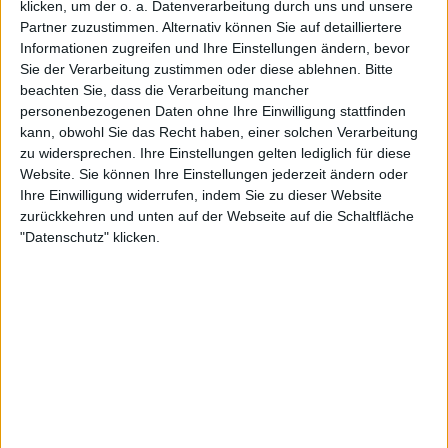
klicken, um der o. a. Datenverarbeitung durch uns und unsere
STATISTISCHE DATEN DES TEAMS NECAXA IM
Partner zuzustimmen. Alternativ können Sie auf detailliertere
FERNSEHEN IN DEUTSCHLAND
Informationen zugreifen und Ihre Einstellungen ändern, bevor
Sie der Verarbeitung zustimmen oder diese ablehnen.
Bitte
Stand heute
07.08.2026
und seitdem diese Website die statistischen
beachten Sie, dass die Verarbeitung mancher
Daten darüber sammelt, wann und wo die Spiele von
Fußball
des Teams
personenbezogenen Daten ohne Ihre Einwilligung stattfinden
Necaxa
in
Deutschland
im Fernsehen ausgestrahlt werden, was am
kann, obwohl Sie das Recht haben, einer solchen Verarbeitung
23.08.2021
war, können wir folgende Daten angeben:
zu widersprechen. Ihre Einstellungen gelten lediglich für diese
Website. Sie können Ihre Einstellungen jederzeit ändern oder
13
Ihre Einwilligung widerrufen, indem Sie zu dieser Website
zurückkehren und unten auf der Webseite auf die Schaltfläche
TV-ÜBERTRAGUNGEN
"Datenschutz" klicken.
5 Kostenlose Spiele
38,46%
8 Bezahlspiele
61,54%
LETZTES KOSTENLOSES SPIEL
Monterrey - Necaxa
24.08.2025 Liga MX por Layvtime YouTube