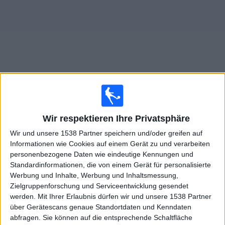
Widget
Live Spiele von Necaxa im TV
Wir respektieren Ihre Privatsphäre
Mittwoch, 21.10.2026
Wir und unsere 1538 Partner speichern und/oder greifen auf
05:00
Liga MX
Informationen wie Cookies auf einem Gerät zu und verarbeiten
Torneo Apertura
personenbezogene Daten wie eindeutige Kennungen und
Standardinformationen, die von einem Gerät für personalisierte
Werbung und Inhalte, Werbung und Inhaltsmessung,
Chivas Guadalajara
Zielgruppenforschung und Serviceentwicklung gesendet
Necaxa
werden.
Mit Ihrer Erlaubnis dürfen wir und unsere 1538 Partner
OneFootball PPV
über Gerätescans genaue Standortdaten und Kenndaten
abfragen. Sie können auf die entsprechende Schaltfläche