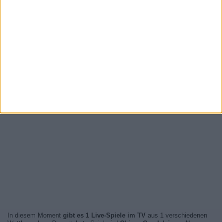
In diesem Moment
gibt es 1 Live-Spiele im TV
aus 1 verschiedenen