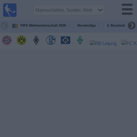
Fußball im
TV
Fernsehprogramm
FIFA Weltmeisterschaft 2026
Bundesliga
2. Bundesliga
Spiele
Mannschaften
Wettbewerbe
Sender
Sport
im
Fernsehen
Nachrichten