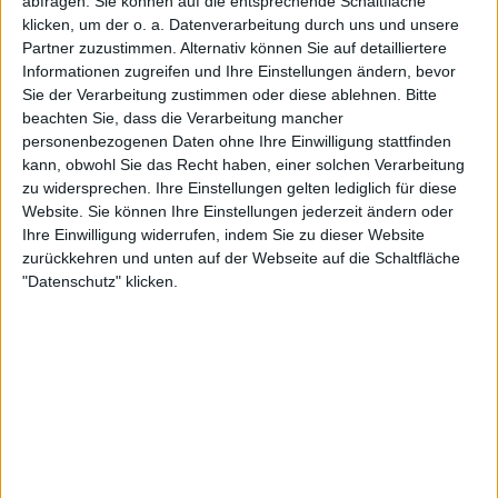
abfragen. Sie können auf die entsprechende Schaltfläche
15:30
Regionalliga West
klicken, um der o. a. Datenverarbeitung durch uns und unsere
Partner zuzustimmen. Alternativ können Sie auf detailliertere
Emden
Informationen zugreifen und Ihre Einstellungen ändern, bevor
Eimsbütteler TV
Sie der Verarbeitung zustimmen oder diese ablehnen.
Bitte
beachten Sie, dass die Verarbeitung mancher
Leagues
personenbezogenen Daten ohne Ihre Einwilligung stattfinden
kann, obwohl Sie das Recht haben, einer solchen Verarbeitung
zu widersprechen. Ihre Einstellungen gelten lediglich für diese
STATISTISCHE DATEN DES TEAMS EMDEN IM FERNSEHEN
Website. Sie können Ihre Einstellungen jederzeit ändern oder
IN DEUTSCHLAND
Ihre Einwilligung widerrufen, indem Sie zu dieser Website
zurückkehren und unten auf der Webseite auf die Schaltfläche
Stand heute
08.08.2026
und seitdem diese Website die statistischen
"Datenschutz" klicken.
Daten darüber sammelt, wann und wo die Spiele von
Fußball
des Teams
Emden
in
Deutschland
im Fernsehen ausgestrahlt werden, was am
13.08.2022
war, können wir folgende Daten angeben:
89
TV-ÜBERTRAGUNGEN
88 Kostenlose Spiele
98,88%