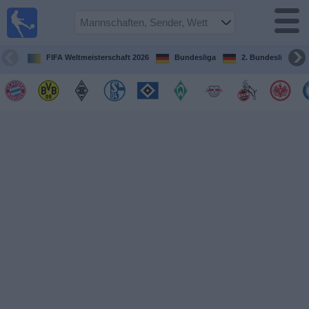
Fußball im
TV
Fernsehprogramm
FIFA Weltmeisterschaft 2026
Bundesliga
2. Bundesliga
Spiele
Mannschaften
Wettbewerbe
Sender
Sport
im
Fernsehen
Nachrichten