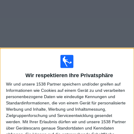
Widget
Live Spiele von Emden im TV
Mittwoch, 12.08.2026
Wir respektieren Ihre Privatsphäre
Wir und unsere 1538 Partner speichern und/oder greifen auf
18:30
Regionalliga West
Informationen wie Cookies auf einem Gerät zu und verarbeiten
Norderstedt
personenbezogene Daten wie eindeutige Kennungen und
Standardinformationen, die von einem Gerät für personalisierte
Emden
Werbung und Inhalte, Werbung und Inhaltsmessung,
Leagues
Zielgruppenforschung und Serviceentwicklung gesendet
werden.
Mit Ihrer Erlaubnis dürfen wir und unsere 1538 Partner
Samstag, 15.08.2026
über Gerätescans genaue Standortdaten und Kenndaten