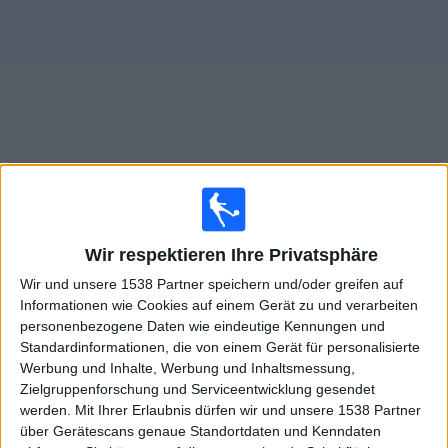
Widget
Live Spiele von Kerala FA im TV
×
Wir respektieren Ihre Privatsphäre
Kerala FA:
Im Moment gibt es kein Spiel im TV. Du
kannst den Suchverlauf einsehen.
Wir und unsere 1538 Partner speichern und/oder greifen auf
Informationen wie Cookies auf einem Gerät zu und verarbeiten
personenbezogene Daten wie eindeutige Kennungen und
Sonntag, 08.02.2026
Standardinformationen, die von einem Gerät für personalisierte
Werbung und Inhalte, Werbung und Inhaltsmessung,
08:30
Santosh Trophy
Zielgruppenforschung und Serviceentwicklung gesendet
werden.
Mit Ihrer Erlaubnis dürfen wir und unsere 1538 Partner
über Gerätescans genaue Standortdaten und Kenndaten
Services FA