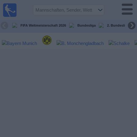
Fußball im
TV
Fernsehprogramm
FIFA Weltmeisterschaft 2026
Bundesliga
2. Bundesliga
Spiele
Mannschaften
Wettbewerbe
Sender
Sport
im
Fernsehen
Nachrichten