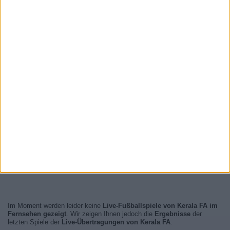
Im Moment werden leider keine
Live-Fußballspiele von Kerala FA im
Fernsehen gezeigt
. Wir zeigen Ihnen jedoch die
Ergebnisse
der
letzten Spiele der
Live-Übertragungen von Kerala FA
.