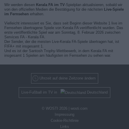
Wir werden diesen
Kerala FA im TV
-Spielplan aktualisieren, sobald wir
von den offiziellen Medien die Bestätigung für die nächsten
Live-Spiele
im Fernsehen
erhalten.
Vielleicht interessiert es Sie, dass seit Beginn dieser Website 1 live im
Fernsehen übertragene Spiele von Kerala FA veröffentlicht wurden. Das
erste veröffentlichte Spiel war am Sonntag, 8. Februar 2026 zwischen
Services FA - Kerala FA.
Der Sender, der die meisten Live-Kerala FA-Spiele übertragen hat, ist
FIFA+ mit insgesamt 1.
Und es ist der Santosh Trophy-Wettbewerb, in dem Kerala FA mit
insgesamt 1 Spielen am häufigsten im Fernsehen zu sehen war.
Uhrzeit auf deine Zeitzone ändern
Live-Fußball im TV in
Deutschland
© WOSTI 2026 |
wosti.com
Impressung
Cookie-Richtlinie
Links