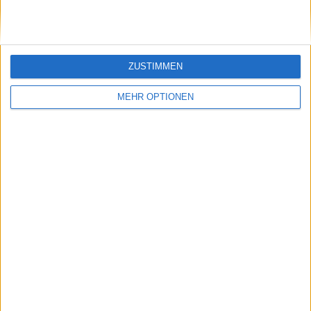
ANZAHL DER SPIELE NACH WOCHE
MONTAG
DIENSTAG
MITTWOCH
DONNERSTAG
FREITAG
1
1
-
3
-
ZUSTIMMEN
14,29%
14,29%
- %
42,86%
- %
MEHR OPTIONEN
SAMSTAG
SONNTAG
1
1
14,29%
14,29%
ANZAHL DER SPIELE NACH MONAT
JANUAR
FEBRUAR
MÄRZ
APRIL
MAI
JUNI
JULI
AUGUST
4
3
-
-
-
-
-
-
57,14%
42,86%
- %
- %
- %
- %
- %
- %
SEPTEMBER
OKTOBER
NOVEMBER
DEZEMBER
-
-
-
-
- %
- %
- %
- %