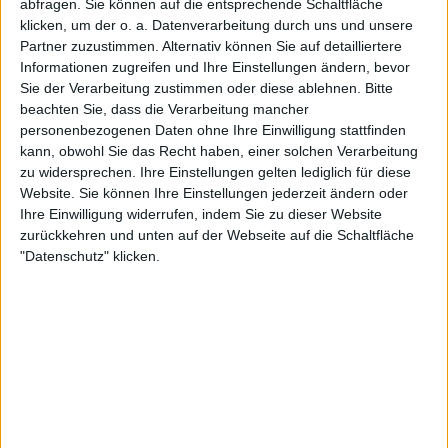
abfragen. Sie können auf die entsprechende Schaltfläche
Kerala FA
klicken, um der o. a. Datenverarbeitung durch uns und unsere
FIFA+
Partner zuzustimmen. Alternativ können Sie auf detailliertere
Informationen zugreifen und Ihre Einstellungen ändern, bevor
Sie der Verarbeitung zustimmen oder diese ablehnen.
Bitte
STATISTISCHE DATEN DES TEAMS KERALA FA IM
beachten Sie, dass die Verarbeitung mancher
FERNSEHEN IN DEUTSCHLAND
personenbezogenen Daten ohne Ihre Einwilligung stattfinden
kann, obwohl Sie das Recht haben, einer solchen Verarbeitung
Stand heute
06.08.2026
und seitdem diese Website die statistischen
zu widersprechen. Ihre Einstellungen gelten lediglich für diese
Daten darüber sammelt, wann und wo die Spiele von
Fußball
des Teams
Website. Sie können Ihre Einstellungen jederzeit ändern oder
Kerala FA
in
Deutschland
im Fernsehen ausgestrahlt werden, was am
Ihre Einwilligung widerrufen, indem Sie zu dieser Website
22.01.2026
war, können wir folgende Daten angeben:
zurückkehren und unten auf der Webseite auf die Schaltfläche
"Datenschutz" klicken.
7
TV-ÜBERTRAGUNGEN
7 Kostenlose Spiele
100%
0 Bezahlspiele
0%
LETZTES KOSTENLOSES SPIEL