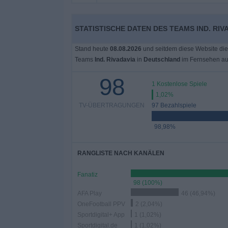
Widget
STATISTISCHE DATEN DES TEAMS IND. RI
Stand heute
08.08.2026
und seitdem diese Website die
Teams
Ind. Rivadavia
in
Deutschland
im Fernsehen au
98
1 Kostenlose Spiele
1,02%
TV-ÜBERTRAGUNGEN
97 Bezahlspiele
98,98%
RANGLISTE NACH KANÄLEN
Fanatiz
98 (100%)
AFA Play
46 (46,94%)
OneFootball PPV
2 (2,04%)
Sportdigital+ App
1 (1,02%)
Sportdigital.de
1 (1,02%)