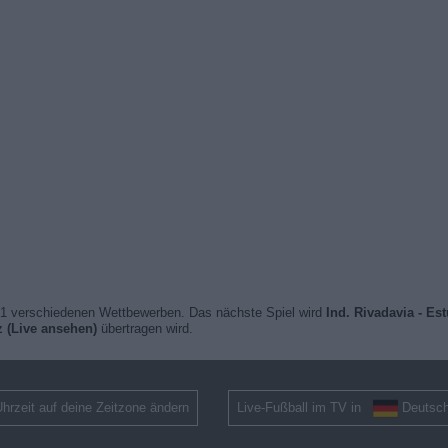
1 verschiedenen Wettbewerben. Das nächste Spiel wird
Ind. Rivadavia - Es
z (Live ansehen)
übertragen wird.
hrzeit auf deine Zeitzone ändern
Live-Fußball im TV in
Deutsch