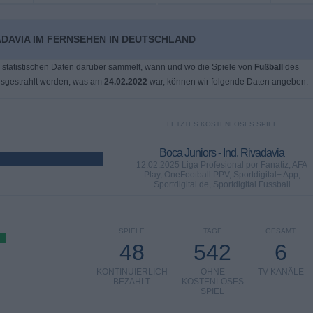
VADAVIA IM FERNSEHEN IN DEUTSCHLAND
 statistischen Daten darüber sammelt, wann und wo die Spiele von
Fußball
des
sgestrahlt werden, was am
24.02.2022
war, können wir folgende Daten angeben:
LETZTES KOSTENLOSES SPIEL
Boca Juniors - Ind. Rivadavia
12.02.2025 Liga Profesional por Fanatiz, AFA
Play, OneFootball PPV, Sportdigital+ App,
Sportdigital.de, Sportdigital Fussball
SPIELE
TAGE
GESAMT
48
542
6
KONTINUIERLICH
OHNE
TV-KANÄLE
BEZAHLT
KOSTENLOSES
SPIEL