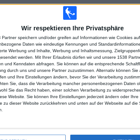
Wir respektieren Ihre Privatsphäre
GESAMT
MAXIMAL
GESAMT
3
6
32
 Partner speichern und/oder greifen auf Informationen wie Cookies au
nbezogene Daten wie eindeutige Kennungen und Standardinformatione
WETTBEWERBE
VS Argentinos
GEGNER
sierte Werbung und Inhalte, Werbung und Inhaltsmessung, Zielgruppen
Juniors
gesendet werden.
Mit Ihrer Erlaubnis dürfen wir und unsere 1538 Part
RANGLISTE NACH WETTBEWERBEN
n und Kenndaten abfragen. Sie können auf die entsprechende Schaltfl
ung durch uns und unsere Partner zuzustimmen. Alternativ können Sie au
Liga Profesional
76 (77,55%)
fen und Ihre Einstellungen ändern, bevor Sie der Verarbeitung zustim
Copa de la Liga Argentina
14 (14,29%)
chten Sie, dass die Verarbeitung mancher personenbezogenen Daten oh
Copa Argentina
8 (8,16%)
wohl Sie das Recht haben, einer solchen Verarbeitung zu widersprechen
diese Website. Sie können Ihre Einstellungen jederzeit ändern oder Ihre 
Gesamtrangliste anzeigen
e zu dieser Website zurückkehren und unten auf der Webseite auf die 
n.
HL DER SPIELE NACH WOCHE
OCH
DONNERSTAG
FREITAG
SAMSTAG
SONNTAG