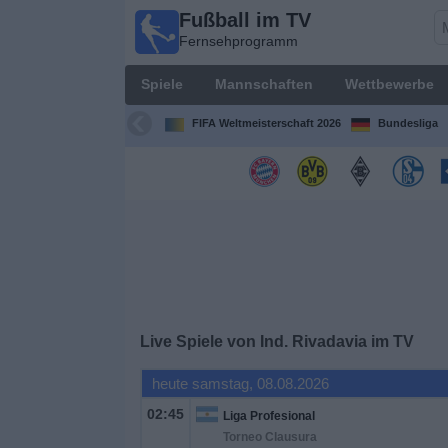
Fußball im TV
Fußball im
Fernsehprogramm
TV
Fernsehprogramm
Spiele
Mannschaften
Wettbewerbe
Spiele
FIFA Weltmeisterschaft 2026
Bundesliga
Mannschaften
Wettbewerbe
Sender
Sport
Live Spiele von Ind. Rivadavia im TV
im
Fernsehen
heute samstag, 08.08.2026
02:45
Liga Profesional
Nachrichten
Torneo Clausura