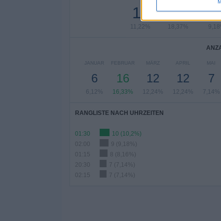
M
11
18
9
11,22%
18,37%
9,1
ANZA
JANUAR
FEBRUAR
MÄRZ
APRIL
MAI
6
16
12
12
7
6,12%
16,33%
12,24%
12,24%
7,14%
RANGLISTE NACH UHRZEITEN
01:30
10 (10,2%)
02:00
9 (9,18%)
01:15
8 (8,16%)
20:30
7 (7,14%)
02:15
7 (7,14%)