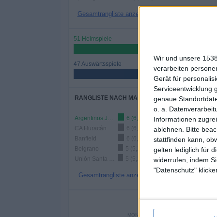
Gesamtrangliste anzeigen
51 Heimspiele
52,04%
Wir und unsere 1538
47 Auswärtsspiele
verarbeiten persone
47,96%
Gerät für personali
Serviceentwicklung 
RANGLISTE NACH MANNSCHAFTEN
genaue Standortdate
o. a. Datenverarbeit
Argentinos Juniors
6 (6,12%)
Informationen zugrei
CA Huracán
6 (6,12%)
ablehnen.
Bitte bea
Banfield
6 (6,12%)
stattfinden kann, ob
Belgrano
5 (5,1%)
gelten lediglich für 
Unión Santa Fe
5 (5,1%)
widerrufen, indem Si
"Datenschutz" klicke
Gesamtrangliste anzeigen
ANZA
MONTAG
DIENSTAG
MITTW