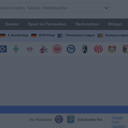
Sender
Sport im Fernsehen
Nachrichten
Widget
2. Bundesliga
DFB-Pokal
Champions League
Europa Leagu
Fanatiz
Ind. Rivadavia
Estudiantes Rio Cuarto
(Live
ansehen)