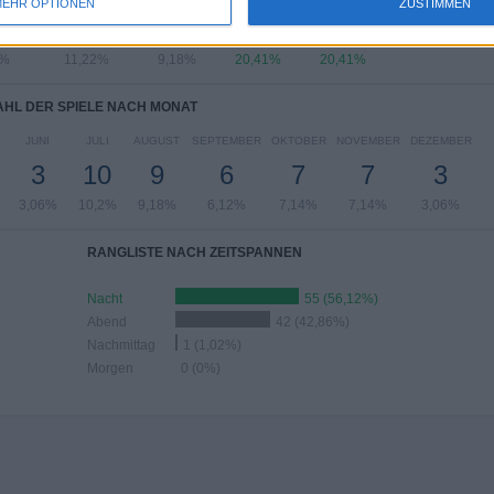
EHR OPTIONEN
ZUSTIMMEN
11
9
20
20
8%
11,22%
9,18%
20,41%
20,41%
HL DER SPIELE NACH MONAT
JUNI
JULI
AUGUST
SEPTEMBER
OKTOBER
NOVEMBER
DEZEMBER
3
10
9
6
7
7
3
3,06%
10,2%
9,18%
6,12%
7,14%
7,14%
3,06%
RANGLISTE NACH ZEITSPANNEN
Nacht
55 (56,12%)
Abend
42 (42,86%)
Nachmittag
1 (1,02%)
Morgen
0 (0%)