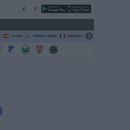
e
La Liga
Premier League
Italienische Serie A
Ligue 1