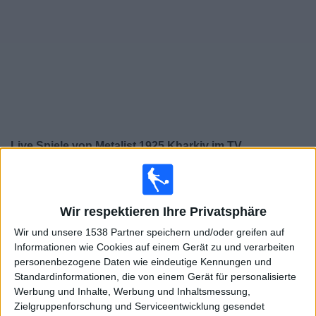
Widget
Live Spiele von Metalist 1925 Kharkiv im TV
Montag, 10.08.2026
14:30
Ukrainische Premier League
Wir respektieren Ihre Privatsphäre
Wir und unsere 1538 Partner speichern und/oder greifen auf
Informationen wie Cookies auf einem Gerät zu und verarbeiten
personenbezogene Daten wie eindeutige Kennungen und
FC Polissya Zhytomyr
Standardinformationen, die von einem Gerät für personalisierte
Metalist 1925 Kharkiv
Werbung und Inhalte, Werbung und Inhaltsmessung,
OneFootball PPV
Zielgruppenforschung und Serviceentwicklung gesendet