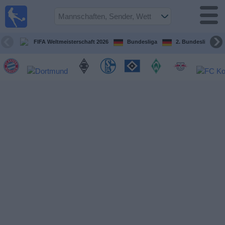
Fußball im
TV
Fernsehprogramm
FIFA Weltmeisterschaft 2026
Bundesliga
2. Bundesliga
Spiele
Mannschaften
Wettbewerbe
Sender
Sport
im
Fernsehen
Nachrichten