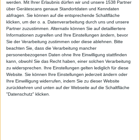
werden.
Mit Ihrer Erlaubnis dürfen wir und unsere 1538 Partner
über Gerätescans genaue Standortdaten und Kenndaten
Samstag, 15.08.2026
abfragen. Sie können auf die entsprechende Schaltfläche
02:00
Ukrainische Premier League
klicken, um der o. a. Datenverarbeitung durch uns und unsere
Partner zuzustimmen. Alternativ können Sie auf detailliertere
Informationen zugreifen und Ihre Einstellungen ändern, bevor
Sie der Verarbeitung zustimmen oder diese ablehnen.
Bitte
Metalist 1925 Kharkiv
beachten Sie, dass die Verarbeitung mancher
personenbezogenen Daten ohne Ihre Einwilligung stattfinden
Shakhtar Donetsk
kann, obwohl Sie das Recht haben, einer solchen Verarbeitung
OneFootball PPV
zu widersprechen. Ihre Einstellungen gelten lediglich für diese
Website. Sie können Ihre Einstellungen jederzeit ändern oder
Samstag, 29.08.2026
Ihre Einwilligung widerrufen, indem Sie zu dieser Website
zurückkehren und unten auf der Webseite auf die Schaltfläche
02:00
Ukrainische Premier League
"Datenschutz" klicken.
Zorya
Metalist 1925 Kharkiv
OneFootball PPV