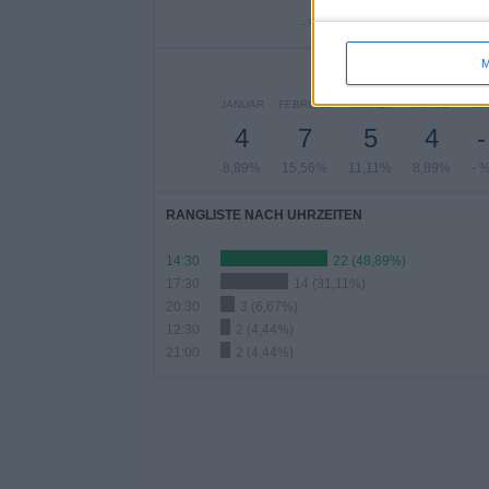
- %
4,44%
11,11
M
ANZA
JANUAR
FEBRUAR
MÄRZ
APRIL
MA
4
7
5
4
-
8,89%
15,56%
11,11%
8,89%
- 
RANGLISTE NACH UHRZEITEN
14:30
22 (48,89%)
17:30
14 (31,11%)
20:30
3 (6,67%)
12:30
2 (4,44%)
21:00
2 (4,44%)