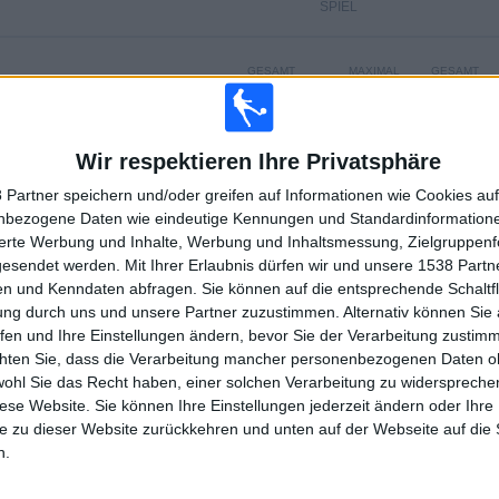
SPIEL
GESAMT
MAXIMAL
GESAMT
2
3
22
WETTBEWERBE
VS Latina
GEGNER
Wir respektieren Ihre Privatsphäre
RANGLISTE NACH WETTBEWERBEN
 Partner speichern und/oder greifen auf Informationen wie Cookies au
nbezogene Daten wie eindeutige Kennungen und Standardinformatione
Serie C - Staffel B
43 (95,56%)
sierte Werbung und Inhalte, Werbung und Inhaltsmessung, Zielgruppen
Coppa Italia Serie C
2 (4,44%)
gesendet werden.
Mit Ihrer Erlaubnis dürfen wir und unsere 1538 Part
n und Kenndaten abfragen. Sie können auf die entsprechende Schaltfl
Gesamtrangliste anzeigen
ung durch uns und unsere Partner zuzustimmen. Alternativ können Sie au
fen und Ihre Einstellungen ändern, bevor Sie der Verarbeitung zustim
chten Sie, dass die Verarbeitung mancher personenbezogenen Daten oh
wohl Sie das Recht haben, einer solchen Verarbeitung zu widersprechen
diese Website. Sie können Ihre Einstellungen jederzeit ändern oder Ihre 
HL DER SPIELE NACH WOCHE
e zu dieser Website zurückkehren und unten auf der Webseite auf die 
n.
CH
DONNERSTAG
FREITAG
SAMSTAG
SONNTAG
1
1
11
25