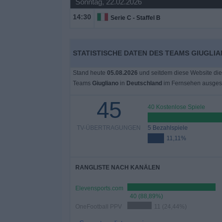
Sonntag, 22.02.2026
14:30
Serie C - Staffel B
Widget
STATISTISCHE DATEN DES TEAMS GIUGLI
Stand heute
05.08.2026
und seitdem diese Website die
Teams
Giugliano
in
Deutschland
im Fernsehen ausgest
45
40 Kostenlose Spiele
TV-ÜBERTRAGUNGEN
5 Bezahlspiele
11,11%
RANGLISTE NACH KANÄLEN
Elevensports.com
40 (88,89%)
OneFootball PPV
11 (24,44%)