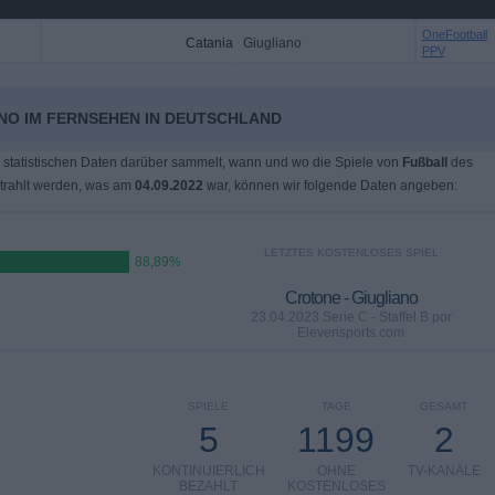
OneFootball
Catania
Giugliano
PPV
ANO IM FERNSEHEN IN DEUTSCHLAND
 statistischen Daten darüber sammelt, wann und wo die Spiele von
Fußball
des
rahlt werden, was am
04.09.2022
war, können wir folgende Daten angeben:
LETZTES KOSTENLOSES SPIEL
88,89%
Crotone - Giugliano
23.04.2023 Serie C - Staffel B por
Elevensports.com
SPIELE
TAGE
GESAMT
5
1199
2
KONTINUIERLICH
OHNE
TV-KANÄLE
BEZAHLT
KOSTENLOSES