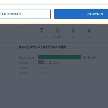
%
2,22%
2,22%
24,44%
55,56%
EHR OPTIONEN
ZUSTIMMEN
HL DER SPIELE NACH MONAT
I
JUNI
JULI
AUGUST
SEPTEMBER
OKTOBER
NOVEMBER
DEZEMBER
-
-
-
7
8
6
4
%
- %
- %
- %
15,56%
17,78%
13,33%
8,89%
RANGLISTE NACH ZEITSPANNEN
Nachmittag
40 (88,89%)
Abend
5 (11,11%)
Morgen
0 (0%)
Nacht
0 (0%)