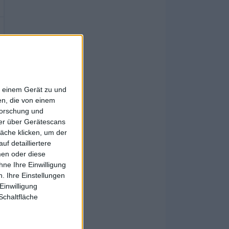
f einem Gerät zu und
n, die von einem
forschung und
ner über Gerätescans
äche klicken, um der
f detailliertere
men oder diese
ne Ihre Einwilligung
. Ihre Einstellungen
Einwilligung
Schaltfläche