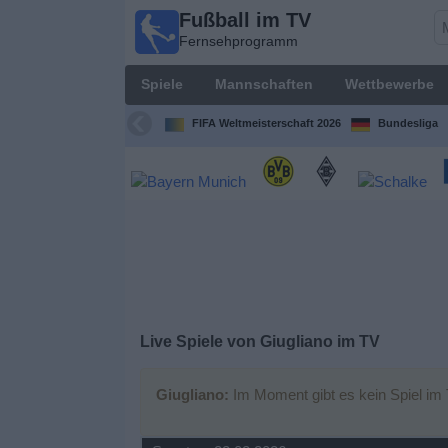
Fußball im TV
Fußball im
Fernsehprogramm
TV
Fernsehprogramm
Spiele
Mannschaften
Wettbewerbe
Spiele
FIFA Weltmeisterschaft 2026
Bundesliga
Mannschaften
Wettbewerbe
Sender
Sport
Live Spiele von Giugliano im TV
im
Fernsehen
Giugliano:
Im Moment gibt es kein Spiel im 
Nachrichten