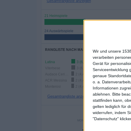
Gesamtrangliste anzeigen
21 Heimspiele
46,67%
24 Auswärtsspiele
53,33%
RANGLISTE NACH MANNSCHAFTEN
Wir und unsere 1538
verarbeiten persone
Latina
3 (6,67%)
Gerät für personali
Viterbese
3 (6,67%)
Serviceentwicklung 
Audace Cerignola
2 (4,44%)
genaue Standortdate
ACR Messina
2 (4,44%)
o. a. Datenverarbeit
Monterosi
2 (4,44%)
Informationen zugrei
ablehnen.
Bitte bea
Gesamtrangliste anzeigen
stattfinden kann, ob
gelten lediglich für 
ANZA
widerrufen, indem Si
"Datenschutz" klicke
MONTAG
DIENSTAG
MITTWO
-
2
5