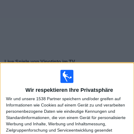
Widget
Live Spiele von Vinotinto im TV
×
Vinotinto:
Im Moment gibt es kein Spiel im TV. Du
kannst den Suchverlauf einsehen.
Wir respektieren Ihre Privatsphäre
Wir und unsere 1538 Partner speichern und/oder greifen auf
Samstag, 29.11.2025
Informationen wie Cookies auf einem Gerät zu und verarbeiten
20:00
LigaPro Serie A
personenbezogene Daten wie eindeutige Kennungen und
Standardinformationen, die von einem Gerät für personalisierte
Vinotinto
Werbung und Inhalte, Werbung und Inhaltsmessung,
Zielgruppenforschung und Serviceentwicklung gesendet
Mushuc Runa