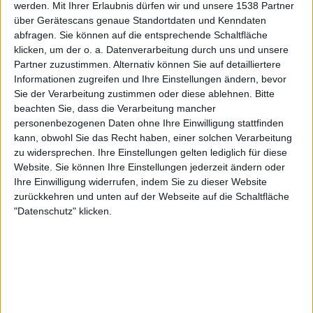
werden.
Mit Ihrer Erlaubnis dürfen wir und unsere 1538 Partner
ElCanalDelFutbol.com
über Gerätescans genaue Standortdaten und Kenndaten
abfragen. Sie können auf die entsprechende Schaltfläche
Samstag, 22.11.2025
klicken, um der o. a. Datenverarbeitung durch uns und unsere
Partner zuzustimmen. Alternativ können Sie auf detailliertere
20:00
LigaPro Serie A
Informationen zugreifen und Ihre Einstellungen ändern, bevor
Sie der Verarbeitung zustimmen oder diese ablehnen.
Bitte
Manta
beachten Sie, dass die Verarbeitung mancher
Vinotinto
personenbezogenen Daten ohne Ihre Einwilligung stattfinden
ElCanalDelFutbol.com
kann, obwohl Sie das Recht haben, einer solchen Verarbeitung
zu widersprechen. Ihre Einstellungen gelten lediglich für diese
Sonntag, 09.11.2025
Website. Sie können Ihre Einstellungen jederzeit ändern oder
Ihre Einwilligung widerrufen, indem Sie zu dieser Website
22:00
LigaPro Serie A
zurückkehren und unten auf der Webseite auf die Schaltfläche
"Datenschutz" klicken.
Tecnico U.
Vinotinto
ElCanalDelFutbol.com
Mehr Tage