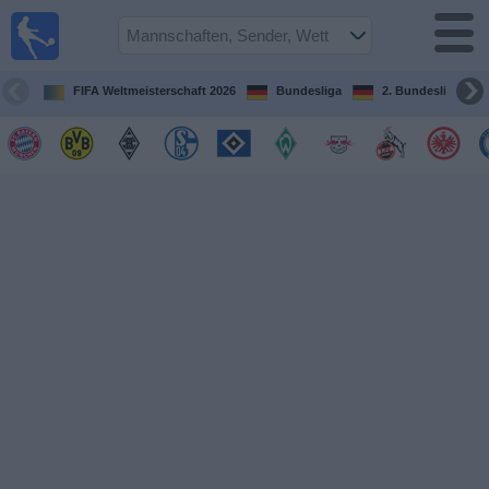
Fußball im
TV
Fernsehprogramm
FIFA Weltmeisterschaft 2026
Bundesliga
2. Bundesliga
Spiele
Mannschaften
Wettbewerbe
Sender
Sport
im
Fernsehen
Nachrichten