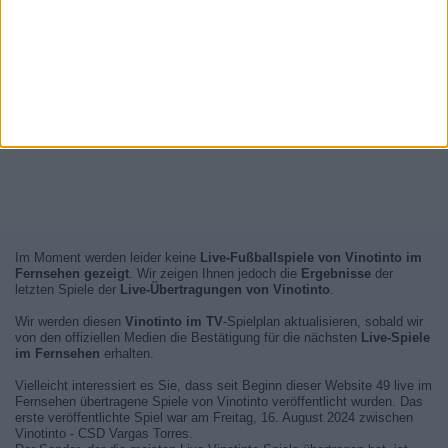
Im Moment werden leider keine
Live-Fußballspiele von Vinotinto im
Fernsehen gezeigt
. Wir zeigen Ihnen jedoch die
Ergebnisse
der
letzten Spiele der
Live-Übertragungen von Vinotinto
.
Wir werden diesen
Vinotinto im TV
-Spielplan aktualisieren, sobald wir
von den offiziellen Medien die Bestätigung für die nächsten
Live-Spiele
im Fernsehen
erhalten.
Vielleicht interessiert es Sie, dass seit Beginn dieser Website 49 live im
Fernsehen übertragene Spiele von Vinotinto veröffentlicht wurden. Das
erste veröffentlichte Spiel war am Freitag, 16. August 2024 zwischen
Vinotinto - CSD Vargas Torres.