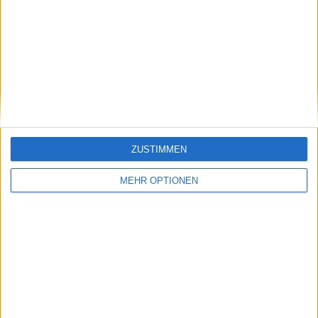
Gesamtrangliste anzeigen
RANGLISTE NACH WETTBEWERBEN
League One
5 (41,67%)
League Two
4 (33,33%)
Premier League Cup
3 (25%)
Gesamtrangliste anzeigen
ZUSTIMMEN
ANZAHL DER SPIELE NACH WOCHE
MEHR OPTIONEN
MONTAG
DIENSTAG
MITTWOCH
DONNERSTAG
FREITAG
-
2
1
2
-
- %
16,67%
8,33%
16,67%
- %
SAMSTAG
SONNTAG
6
1
50%
8,33%