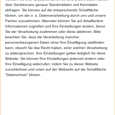
Sky Sports Premier League
Sky Stream
WOW
über Gerätescans genaue Standortdaten und Kenndaten
Sky Go
abfragen. Sie können auf die entsprechende Schaltfläche
klicken, um der o. a. Datenverarbeitung durch uns und unsere
Partner zuzustimmen. Alternativ können Sie auf detailliertere
Samstag, 09.05.2026
Informationen zugreifen und Ihre Einstellungen ändern, bevor
21:00
League One
Sie der Verarbeitung zustimmen oder diese ablehnen.
Bitte
beachten Sie, dass die Verarbeitung mancher
Bolton
personenbezogenen Daten ohne Ihre Einwilligung stattfinden
Bradford City
kann, obwohl Sie das Recht haben, einer solchen Verarbeitung
zu widersprechen. Ihre Einstellungen gelten lediglich für diese
Sky Sports Premier League
Sky Stream
WOW
Website. Sie können Ihre Einstellungen jederzeit ändern oder
Sky Go
Ihre Einwilligung widerrufen, indem Sie zu dieser Website
zurückkehren und unten auf der Webseite auf die Schaltfläche
"Datenschutz" klicken.
STATISTISCHE DATEN DES TEAMS BRADFORD CITY IM
FERNSEHEN IN DEUTSCHLAND
Stand heute
08.08.2026
und seitdem diese Website die statistischen
Daten darüber sammelt, wann und wo die Spiele von
Fußball
des Teams
Bradford City
in
Deutschland
im Fernsehen ausgestrahlt werden, was
am
20.05.2017
war, können wir folgende Daten angeben: