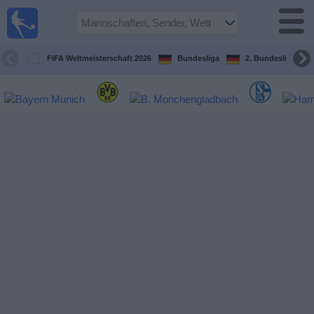
Fußball im
TV
Fernsehprogramm
FIFA Weltmeisterschaft 2026
Bundesliga
2. Bundesliga
Spiele
Mannschaften
Wettbewerbe
Sender
Sport
im
Fernsehen
Nachrichten