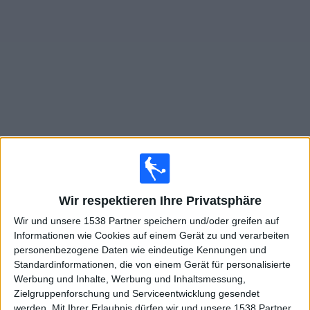
Widget
Live Spiele von Bradford City im TV
×
Bradford City:
Im Moment gibt es kein Spiel im TV. Du
kannst den Suchverlauf einsehen.
Wir respektieren Ihre Privatsphäre
Wir und unsere 1538 Partner speichern und/oder greifen auf
Donnerstag, 14.05.2026
Informationen wie Cookies auf einem Gerät zu und verarbeiten
personenbezogene Daten wie eindeutige Kennungen und
21:00
League One
Standardinformationen, die von einem Gerät für personalisierte
Werbung und Inhalte, Werbung und Inhaltsmessung,
Bradford City
Zielgruppenforschung und Serviceentwicklung gesendet
Bolton
werden.
Mit Ihrer Erlaubnis dürfen wir und unsere 1538 Partner