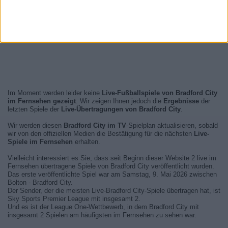
Im Moment werden leider keine
Live-Fußballspiele von Bradford City
im Fernsehen gezeigt
. Wir zeigen Ihnen jedoch die
Ergebnisse
der
letzten Spiele der
Live-Übertragungen von Bradford City
.
Wir werden diesen
Bradford City im TV
-Spielplan aktualisieren, sobald
wir von den offiziellen Medien die Bestätigung für die nächsten
Live-
Spiele im Fernsehen
erhalten.
Vielleicht interessiert es Sie, dass seit Beginn dieser Website 2 live im
Fernsehen übertragene Spiele von Bradford City veröffentlicht wurden.
Das erste veröffentlichte Spiel war am Samstag, 9. Mai 2026 zwischen
Bolton - Bradford City.
Der Sender, der die meisten Live-Bradford City-Spiele übertragen hat, ist
Sky Sports Premier League mit insgesamt 2.
Und es ist der League One-Wettbewerb, in dem Bradford City mit
insgesamt 2 Spielen am häufigsten im Fernsehen zu sehen war.