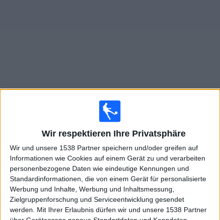
Widget
Live Spiele von Austin FC II im TV
Montag, 10.08.2026
Wir respektieren Ihre Privatsphäre
02:30
MLS Next Pro
Wir und unsere 1538 Partner speichern und/oder greifen auf
Austin FC II
Informationen wie Cookies auf einem Gerät zu und verarbeiten
personenbezogene Daten wie eindeutige Kennungen und
Sporting KC II
Standardinformationen, die von einem Gerät für personalisierte
OneFootball
Werbung und Inhalte, Werbung und Inhaltsmessung,
Zielgruppenforschung und Serviceentwicklung gesendet
Sonntag, 16.08.2026
werden.
Mit Ihrer Erlaubnis dürfen wir und unsere 1538 Partner