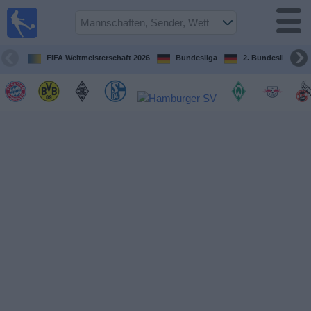
Fußball im
TV
Fernsehprogramm
FIFA Weltmeisterschaft 2026
Bundesliga
2. Bundesliga
Spiele
Mannschaften
Wettbewerbe
Sender
Sport
im
Fernsehen
Nachrichten