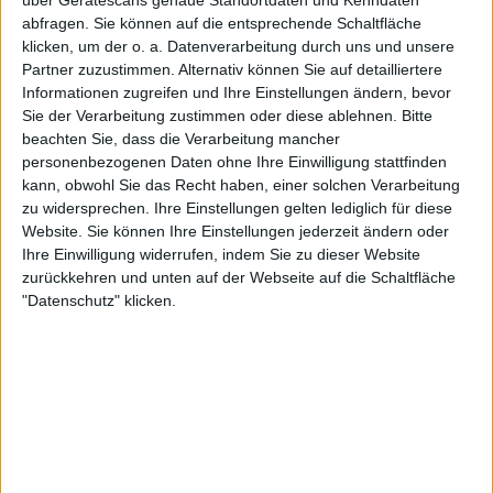
über Gerätescans genaue Standortdaten und Kenndaten
02:30
MLS Next Pro
abfragen. Sie können auf die entsprechende Schaltfläche
klicken, um der o. a. Datenverarbeitung durch uns und unsere
Austin FC II
Partner zuzustimmen. Alternativ können Sie auf detailliertere
Vancouver Whitecaps 2
Informationen zugreifen und Ihre Einstellungen ändern, bevor
Sie der Verarbeitung zustimmen oder diese ablehnen.
Bitte
OneFootball
beachten Sie, dass die Verarbeitung mancher
personenbezogenen Daten ohne Ihre Einwilligung stattfinden
Donnerstag, 20.08.2026
kann, obwohl Sie das Recht haben, einer solchen Verarbeitung
02:45
zu widersprechen. Ihre Einstellungen gelten lediglich für diese
MLS Next Pro
Website. Sie können Ihre Einstellungen jederzeit ändern oder
North Texas SC
Ihre Einwilligung widerrufen, indem Sie zu dieser Website
zurückkehren und unten auf der Webseite auf die Schaltfläche
Austin FC II
"Datenschutz" klicken.
OneFootball
Mehr Tage
STATISTISCHE DATEN DES TEAMS AUSTIN FC II IM
FERNSEHEN IN DEUTSCHLAND