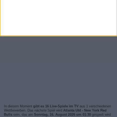
In diesem Moment
gibt es 16 Live-Spiele im TV
aus 1 verschiedenen
Wettbewerben. Das nächste Spiel wird
Atlanta Utd - New York Red
Bulls
sein, das am
Sonntag, 16. August 2026 um 01:30
gespielt wird