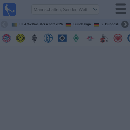
Fußball im
TV
Fernsehprogramm
FIFA Weltmeisterschaft 2026
Bundesliga
2. Bundesliga
Spiele
Mannschaften
Wettbewerbe
Sender
Sport
im
Fernsehen
Nachrichten