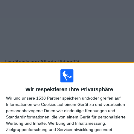
Widget
Live Spiele von Atlanta Utd im TV
Sonntag, 16.08.2026
01:30
MLS
Wir respektieren Ihre Privatsphäre
Atlanta Utd
Wir und unsere 1538 Partner speichern und/oder greifen auf
New York Red Bulls
Informationen wie Cookies auf einem Gerät zu und verarbeiten
personenbezogene Daten wie eindeutige Kennungen und
Apple TV
Standardinformationen, die von einem Gerät für personalisierte
Werbung und Inhalte, Werbung und Inhaltsmessung,
Donnerstag, 20.08.2026
Zielgruppenforschung und Serviceentwicklung gesendet