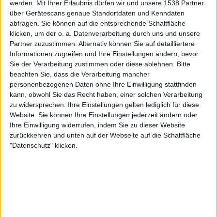
werden.
Mit Ihrer Erlaubnis dürfen wir und unsere 1538 Partner
02:30
MLS
über Gerätescans genaue Standortdaten und Kenndaten
abfragen. Sie können auf die entsprechende Schaltfläche
Minnesota United
klicken, um der o. a. Datenverarbeitung durch uns und unsere
Atlanta Utd
Partner zuzustimmen. Alternativ können Sie auf detailliertere
Apple TV
Informationen zugreifen und Ihre Einstellungen ändern, bevor
Sie der Verarbeitung zustimmen oder diese ablehnen.
Bitte
beachten Sie, dass die Verarbeitung mancher
Montag, 24.08.2026
personenbezogenen Daten ohne Ihre Einwilligung stattfinden
01:00
MLS
kann, obwohl Sie das Recht haben, einer solchen Verarbeitung
zu widersprechen. Ihre Einstellungen gelten lediglich für diese
Atlanta Utd
Website. Sie können Ihre Einstellungen jederzeit ändern oder
Sporting Kansas City
Ihre Einwilligung widerrufen, indem Sie zu dieser Website
zurückkehren und unten auf der Webseite auf die Schaltfläche
Apple TV
"Datenschutz" klicken.
Mehr Tage
STATISTISCHE DATEN DES TEAMS ATLANTA UTD IM
FERNSEHEN IN DEUTSCHLAND