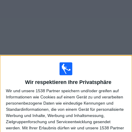
Widget
Live Spiele von Almirante Brown im TV
Sonntag, 16.08.2026
Wir respektieren Ihre Privatsphäre
20:00
Primera Nacional
Wir und unsere 1538 Partner speichern und/oder greifen auf
Tristan Suarez
Informationen wie Cookies auf einem Gerät zu und verarbeiten
Almirante Brown
personenbezogene Daten wie eindeutige Kennungen und
Standardinformationen, die von einem Gerät für personalisierte
LPF Play
Werbung und Inhalte, Werbung und Inhaltsmessung,
Zielgruppenforschung und Serviceentwicklung gesendet
Samstag, 22.08.2026
werden.
Mit Ihrer Erlaubnis dürfen wir und unsere 1538 Partner