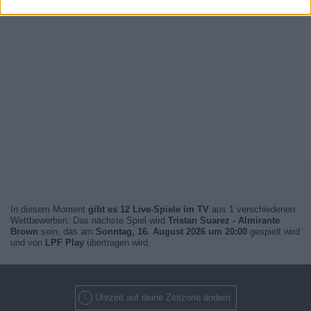
In diesem Moment
gibt es 12 Live-Spiele im TV
aus 1 verschiedenen
Wettbewerben. Das nächste Spiel wird
Tristan Suarez - Almirante
Brown
sein, das am
Sonntag, 16. August 2026 um 20:00
gespielt wird
und von
LPF Play
übertragen wird.
Uhrzeit auf deine Zeitzone ändern