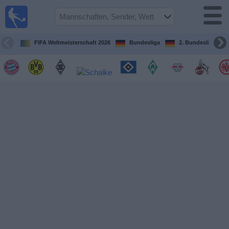
Fußball im
TV
Fernsehprogramm
FIFA Weltmeisterschaft 2026
Bundesliga
2. Bundesliga
Spiele
Mannschaften
Wettbewerbe
Sender
Sport
im
Fernsehen
Nachrichten