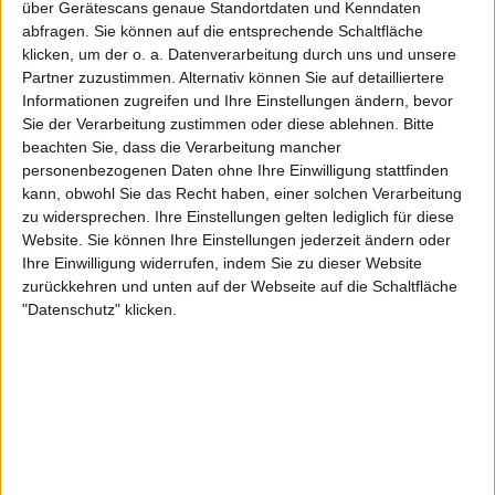
über Gerätescans genaue Standortdaten und Kenndaten
20:30
Primera Nacional
abfragen. Sie können auf die entsprechende Schaltfläche
klicken, um der o. a. Datenverarbeitung durch uns und unsere
Def. de Belgrano
Partner zuzustimmen. Alternativ können Sie auf detailliertere
Almirante Brown
Informationen zugreifen und Ihre Einstellungen ändern, bevor
LPF Play
Sie der Verarbeitung zustimmen oder diese ablehnen.
Bitte
beachten Sie, dass die Verarbeitung mancher
personenbezogenen Daten ohne Ihre Einwilligung stattfinden
Samstag, 29.08.2026
kann, obwohl Sie das Recht haben, einer solchen Verarbeitung
22:00
Primera Nacional
zu widersprechen. Ihre Einstellungen gelten lediglich für diese
Website. Sie können Ihre Einstellungen jederzeit ändern oder
Almirante Brown
Ihre Einwilligung widerrufen, indem Sie zu dieser Website
Deportivo Madryn
zurückkehren und unten auf der Webseite auf die Schaltfläche
"Datenschutz" klicken.
LPF Play
Mehr Tage
STATISTISCHE DATEN DES TEAMS ALMIRANTE BROWN IM
FERNSEHEN IN DEUTSCHLAND